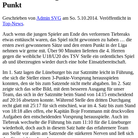
Punkt
Geschrieben von
Admin SVG
am
So. 5.10.2014
. Veröffentlicht in
Top-News
.
Auch wenn die jungen Spieler am Ende des verlorenen Tiebreaks
etwas enttäuscht waren, das Spiel nicht gewonnen zu haben … die
ersten zwei gewonnenen Sätze und den ersten Punkt in der Liga
nehmen wir gerne mit. Über 90 Minuten lieferten die 4. Herren
gegen die weibliche U18/U20 des TSV Stelle ein ordentliches Spiel
ab und überzeugten wieder durch eine hohe Einsatzbereitschaft.
Im 1. Satz lagen die Lüneburger bis zur Satzmitte leicht in Führung,
ehe sich die Steller einen 3-Punkte-Vorsprung herausspielen
konnten, den sie bis zum Satzende nicht mehr abgaben. Im 2. Satz
zeigte sich das selbe Bild, mit dem besseren Ausgang für unser
Team, das sich in der Satzmitte beim Stand von 14:15 entscheidend
auf 20:16 absetzen konnte. Während Stelle den dritten Durchgang
recht glatt mit 25:17 für sich entschied, war im 4. Satz bis zum Stand
von 18:18 alles offen, ehe Kapitän Boje Frommann mit druckvollen
Aufgaben den entscheidenden Vorsprung herausspielte. Auch im
Tiebreak wechselte die Führung bis zum 11:10 für die Lüneburger
wiederholt, doch auch in diesem Satz hatte das erfahrenere Team
aus Stelle vor allem am Satzende die stärkeren Nerven und ließ sich