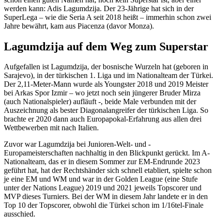
werden kann: Adis Lagumdzija. Der 23-Jährige hat sich in der
SuperLega – wie die Seria A seit 2018 heißt – immerhin schon zwei
Jahre bewährt, kam aus Piacenza (davor Monza).
Lagumdzija auf dem Weg zum Superstar
Aufgefallen ist Lagumdzija, der bosnische Wurzeln hat (geboren in
Sarajevo), in der türkischen 1. Liga und im Nationalteam der Türkei.
Der 2,11-Meter-Mann wurde als Youngster 2018 und 2019 Meister
bei Arkas Spor Izmir – wo jetzt noch sein jüngerer Bruder Mirza
(auch Nationalspieler) aufläuft -, beide Male verbunden mit der
Auszeichnung als bester Diagonalangreifer der türkischen Liga. So
brachte er 2020 dann auch Europapokal-Erfahrung aus allen drei
Wettbewerben mit nach Italien.
Zuvor war Lagumdzija bei Junioren-Welt- und -
Europameisterschaften nachhaltig in den Blickpunkt gerückt. Im A-
Nationalteam, das er in diesem Sommer zur EM-Endrunde 2023
geführt hat, hat der Rechtshänder sich schnell etabliert, spielte schon
je eine EM und WM und war in der Golden League (eine Stufe
unter der Nations League) 2019 und 2021 jeweils Topscorer und
MVP dieses Turniers. Bei der WM in diesem Jahr landete er in den
Top 10 der Topscorer, obwohl die Türkei schon im 1/16tel-Finale
ausschied.