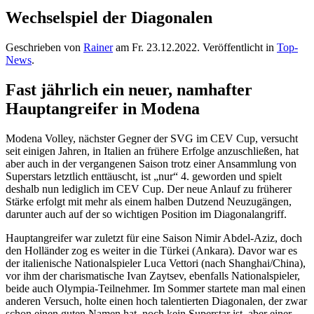
Wechselspiel der Diagonalen
Geschrieben von
Rainer
am
Fr. 23.12.2022
. Veröffentlicht in
Top-
News
.
Fast jährlich ein neuer, namhafter
Hauptangreifer in Modena
Modena Volley, nächster Gegner der SVG im CEV Cup, versucht
seit einigen Jahren, in Italien an frühere Erfolge anzuschließen, hat
aber auch in der vergangenen Saison trotz einer Ansammlung von
Superstars letztlich enttäuscht, ist „nur“ 4. geworden und spielt
deshalb nun lediglich im CEV Cup. Der neue Anlauf zu früherer
Stärke erfolgt mit mehr als einem halben Dutzend Neuzugängen,
darunter auch auf der so wichtigen Position im Diagonalangriff.
Hauptangreifer war zuletzt für eine Saison Nimir Abdel-Aziz, doch
den Holländer zog es weiter in die Türkei (Ankara). Davor war es
der italienische Nationalspieler Luca Vettori (nach Shanghai/China),
vor ihm der charismatische Ivan Zaytsev, ebenfalls Nationalspieler,
beide auch Olympia-Teilnehmer. Im Sommer startete man mal einen
anderen Versuch, holte einen hoch talentierten Diagonalen, der zwar
schon einen guten Namen hat, noch kein Superstar ist, aber einer