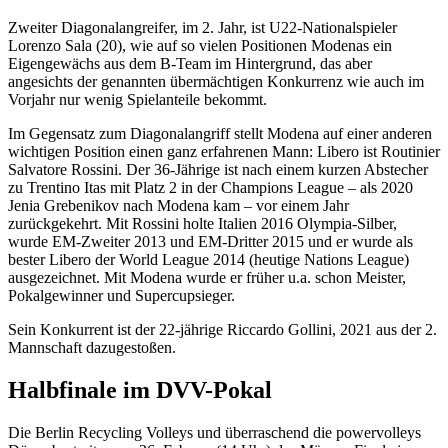
Zweiter Diagonalangreifer, im 2. Jahr, ist U22-Nationalspieler
Lorenzo Sala (20), wie auf so vielen Positionen Modenas ein
Eigengewächs aus dem B-Team im Hintergrund, das aber
angesichts der genannten übermächtigen Konkurrenz wie auch im
Vorjahr nur wenig Spielanteile bekommt.
Im Gegensatz zum Diagonalangriff stellt Modena auf einer anderen
wichtigen Position einen ganz erfahrenen Mann: Libero ist Routinier
Salvatore Rossini. Der 36-Jährige ist nach einem kurzen Abstecher
zu Trentino Itas mit Platz 2 in der Champions League – als 2020
Jenia Grebenikov nach Modena kam – vor einem Jahr
zurückgekehrt. Mit Rossini holte Italien 2016 Olympia-Silber,
wurde EM-Zweiter 2013 und EM-Dritter 2015 und er wurde als
bester Libero der World League 2014 (heutige Nations League)
ausgezeichnet. Mit Modena wurde er früher u.a. schon Meister,
Pokalgewinner und Supercupsieger.
Sein Konkurrent ist der 22-jährige Riccardo Gollini, 2021 aus der 2.
Mannschaft dazugestoßen.
Halbfinale im DVV-Pokal
Die Berlin Recycling Volleys und überraschend die powervolleys