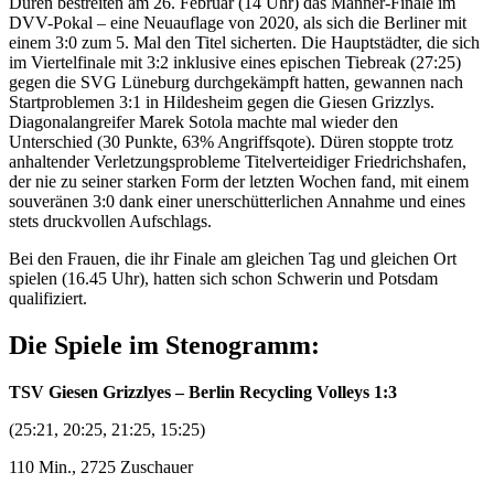
Düren bestreiten am 26. Februar (14 Uhr) das Männer-Finale im
DVV-Pokal – eine Neuauflage von 2020, als sich die Berliner mit
einem 3:0 zum 5. Mal den Titel sicherten. Die Hauptstädter, die sich
im Viertelfinale mit 3:2 inklusive eines epischen Tiebreak (27:25)
gegen die SVG Lüneburg durchgekämpft hatten, gewannen nach
Startproblemen 3:1 in Hildesheim gegen die Giesen Grizzlys.
Diagonalangreifer Marek Sotola machte mal wieder den
Unterschied (30 Punkte, 63% Angriffsqote). Düren stoppte trotz
anhaltender Verletzungsprobleme Titelverteidiger Friedrichshafen,
der nie zu seiner starken Form der letzten Wochen fand, mit einem
souveränen 3:0 dank einer unerschütterlichen Annahme und eines
stets druckvollen Aufschlags.
Bei den Frauen, die ihr Finale am gleichen Tag und gleichen Ort
spielen (16.45 Uhr), hatten sich schon Schwerin und Potsdam
qualifiziert.
Die Spiele im Stenogramm:
TSV Giesen Grizzlyes – Berlin Recycling Volleys 1:3
(25:21, 20:25, 21:25, 15:25)
110 Min., 2725 Zuschauer