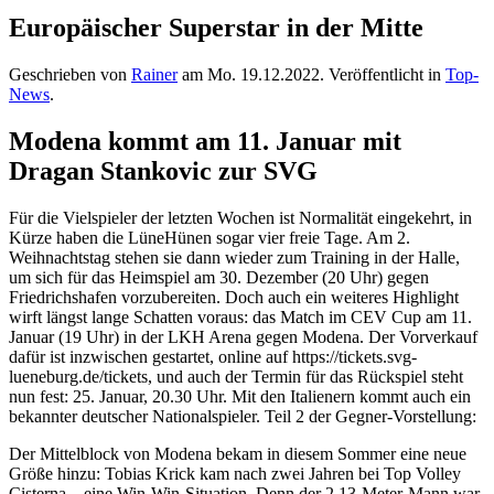
Europäischer Superstar in der Mitte
Geschrieben von
Rainer
am
Mo. 19.12.2022
. Veröffentlicht in
Top-
News
.
Modena kommt am 11. Januar mit
Dragan Stankovic zur SVG
Für die Vielspieler der letzten Wochen ist Normalität eingekehrt, in
Kürze haben die LüneHünen sogar vier freie Tage. Am 2.
Weihnachtstag stehen sie dann wieder zum Training in der Halle,
um sich für das Heimspiel am 30. Dezember (20 Uhr) gegen
Friedrichshafen vorzubereiten. Doch auch ein weiteres Highlight
wirft längst lange Schatten voraus: das Match im CEV Cup am 11.
Januar (19 Uhr) in der LKH Arena gegen Modena. Der Vorverkauf
dafür ist inzwischen gestartet, online auf https://tickets.svg-
lueneburg.de/tickets, und auch der Termin für das Rückspiel steht
nun fest: 25. Januar, 20.30 Uhr. Mit den Italienern kommt auch ein
bekannter deutscher Nationalspieler. Teil 2 der Gegner-Vorstellung:
Der Mittelblock von Modena bekam in diesem Sommer eine neue
Größe hinzu: Tobias Krick kam nach zwei Jahren bei Top Volley
Cisterna – eine Win-Win-Situation. Denn der 2,13-Meter-Mann war,