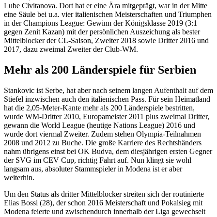
Lube Civitanova. Dort hat er eine Ära mitgeprägt, war in der Mitte
eine Säule bei u.a. vier italienischen Meisterschaften und Triumphen
in der Champions League: Gewinn der Königsklasse 2019 (3:1
gegen Zenit Kazan) mit der persönlichen Auszeichung als bester
Mittelblocker der CL-Saison, Zweiter 2018 sowie Dritter 2016 und
2017, dazu zweimal Zweiter der Club-WM.
Mehr als 200 Länderspiele für Serbien
Stankovic ist Serbe, hat aber nach seinem langen Aufenthalt auf dem
Stiefel inzwischen auch den italienischen Pass. Für sein Heimatland
hat die 2,05-Meter-Kante mehr als 200 Länderspiele bestritten,
wurde WM-Dritter 2010, Europameister 2011 plus zweimal Dritter,
gewann die World League (heutige Nations League) 2016 und
wurde dort viermal Zweiter. Zudem stehen Olympia-Teilnahmen
2008 und 2012 zu Buche. Die große Karriere des Rechtshänders
nahm übrigens einst bei OK Budva, dem diesjährigen ersten Gegner
der SVG im CEV Cup, richtig Fahrt auf. Nun klingt sie wohl
langsam aus, absoluter Stammspieler in Modena ist er aber
weiterhin.
Um den Status als dritter Mittelblocker streiten sich der routinierte
Elias Bossi (28), der schon 2016 Meisterschaft und Pokalsieg mit
Modena feierte und zwischendurch innerhalb der Liga gewechselt