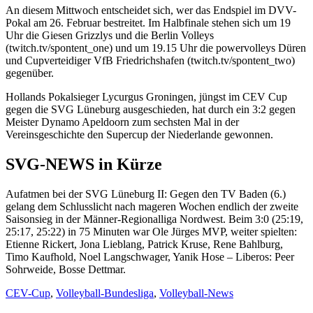
An diesem Mittwoch entscheidet sich, wer das Endspiel im DVV-
Pokal am 26. Februar bestreitet. Im Halbfinale stehen sich um 19
Uhr die Giesen Grizzlys und die Berlin Volleys
(twitch.tv/spontent_one) und um 19.15 Uhr die powervolleys Düren
und Cupverteidiger VfB Friedrichshafen (twitch.tv/spontent_two)
gegenüber.
Hollands Pokalsieger Lycurgus Groningen, jüngst im CEV Cup
gegen die SVG Lüneburg ausgeschieden, hat durch ein 3:2 gegen
Meister Dynamo Apeldoorn zum sechsten Mal in der
Vereinsgeschichte den Supercup der Niederlande gewonnen.
SVG-NEWS in Kürze
Aufatmen bei der SVG Lüneburg II: Gegen den TV Baden (6.)
gelang dem Schlusslicht nach mageren Wochen endlich der zweite
Saisonsieg in der Männer-Regionalliga Nordwest. Beim 3:0 (25:19,
25:17, 25:22) in 75 Minuten war Ole Jürges MVP, weiter spielten:
Etienne Rickert, Jona Lieblang, Patrick Kruse, Rene Bahlburg,
Timo Kaufhold, Noel Langschwager, Yanik Hose – Liberos: Peer
Sohrweide, Bosse Dettmar.
CEV-Cup
,
Volleyball-Bundesliga
,
Volleyball-News