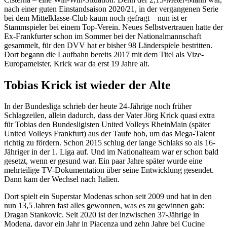
nach einer guten Einstandsaison 2020/21, in der vergangenen Serie
bei dem Mittelklasse-Club kaum noch gefragt – nun ist er
Stammspieler bei einem Top-Verein. Neues Selbstvertrauen hatte der
Ex-Frankfurter schon im Sommer bei der Nationalmannschaft
gesammelt, für den DVV hat er bisher 98 Länderspiele bestritten.
Dort begann die Laufbahn bereits 2017 mit dem Titel als Vize-
Europameister, Krick war da erst 19 Jahre alt.
Tobias Krick ist wieder der Alte
In der Bundesliga schrieb der heute 24-Jährige noch früher
Schlagzeilen, allein dadurch, dass der Vater Jörg Krick quasi extra
für Tobias den Bundesligisten United Volleys RheinMain (später
United Volleys Frankfurt) aus der Taufe hob, um das Mega-Talent
richtig zu fördern. Schon 2015 schlug der lange Schlaks so als 16-
Jähriger in der 1. Liga auf. Und im Nationalteam war er schon bald
gesetzt, wenn er gesund war. Ein paar Jahre später wurde eine
mehrteilige TV-Dokumentation über seine Entwicklung gesendet.
Dann kam der Wechsel nach Italien.
Dort spielt ein Superstar Modenas schon seit 2009 und hat in den
nun 13,5 Jahren fast alles gewonnen, was es zu gewinnen gab:
Dragan Stankovic. Seit 2020 ist der inzwischen 37-Jährige in
Modena, davor ein Jahr in Piacenza und zehn Jahre bei Cucine