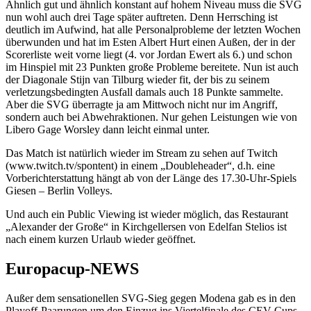
Ähnlich gut und ähnlich konstant auf hohem Niveau muss die SVG
nun wohl auch drei Tage später auftreten. Denn Herrsching ist
deutlich im Aufwind, hat alle Personalprobleme der letzten Wochen
überwunden und hat im Esten Albert Hurt einen Außen, der in der
Scorerliste weit vorne liegt (4. vor Jordan Ewert als 6.) und schon
im Hinspiel mit 23 Punkten große Probleme bereitete. Nun ist auch
der Diagonale Stijn van Tilburg wieder fit, der bis zu seinem
verletzungsbedingten Ausfall damals auch 18 Punkte sammelte.
Aber die SVG überragte ja am Mittwoch nicht nur im Angriff,
sondern auch bei Abwehraktionen. Nur gehen Leistungen wie von
Libero Gage Worsley dann leicht einmal unter.
Das Match ist natürlich wieder im Stream zu sehen auf Twitch
(www.twitch.tv/spontent) in einem „Doubleheader“, d.h. eine
Vorberichterstattung hängt ab von der Länge des 17.30-Uhr-Spiels
Giesen – Berlin Volleys.
Und auch ein Public Viewing ist wieder möglich, das Restaurant
„Alexander der Große“ in Kirchgellersen von Edelfan Stelios ist
nach einem kurzen Urlaub wieder geöffnet.
Europacup-NEWS
Außer dem sensationellen SVG-Sieg gegen Modena gab es in den
Playoff-Paarungen um den Einzug ins Viertelfinale des CEV Cups