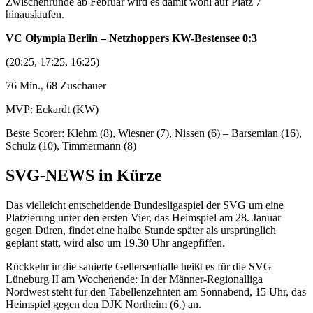
Zwischenrunde ab Februar wird es damit wohl auf Platz 7
hinauslaufen.
VC Olympia Berlin – Netzhoppers KW-Bestensee 0:3
(20:25, 17:25, 16:25)
76 Min., 68 Zuschauer
MVP: Eckardt (KW)
Beste Scorer: Klehm (8), Wiesner (7), Nissen (6) – Barsemian (16),
Schulz (10), Timmermann (8)
SVG-NEWS in Kürze
Das vielleicht entscheidende Bundesligaspiel der SVG um eine
Platzierung unter den ersten Vier, das Heimspiel am 28. Januar
gegen Düren, findet eine halbe Stunde später als ursprünglich
geplant statt, wird also um 19.30 Uhr angepfiffen.
Rückkehr in die sanierte Gellersenhalle heißt es für die SVG
Lüneburg II am Wochenende: In der Männer-Regionalliga
Nordwest steht für den Tabellenzehnten am Sonnabend, 15 Uhr, das
Heimspiel gegen den DJK Northeim (6.) an.