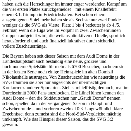
haben sich die Herrschinger im immer enger werdenden Kampf um
die vier ersten Plätze zurückgemeldet – mit einem Knalleffekt:
einem 3:1-Triumph in Friedrichshafen. Bei schon einem
ausgetragenen Spiel mehr haben sie als Sechste nur zwei Punkte
weniger als die SVG als Vierte. Platz 1 bis 4 bedeutet ja ab 4./5.
Februar, wenn die Liga wie im Vorjahr in zwei Zwischenrunden-
Gruppen aufgeteilt wird, die weitaus attraktiveren Duelle, sportlich
herausfordernd und auch finanziell lukrativer durch sicherlich
vollere Zuschauerränge.
Die Bayern haben seit dieser Saison mit dem Audi Dome in der
Landeshauptstadt auch beständig eine neue, größere und
hochmoderne Spielstätte für mehr als 6700 Besucher, nachdem sie
in der letzten Serie noch einige Heimspiele im alten Domizil
Nikolaushalle austrugen. Von Zuschauerzahlen wie neuerdings die
SVG träumen sie aber nur angesichts der übermächtigen
Konkurrenz anderer Sportarten. Ziel ist mittelfristig dennoch, mal im
Durchschnitt 3000 Fans anzulocken. Die LüneHünen kennen den
Audi Dome – den die Süddeutschen nur „Gaudi Dome“ nennen,
schon, spielten da in der vergangenen Saison in Haupt- und
Zwischenrunde – und verloren zweimal 0:3. Ungewöhnlich klare
Ergebnisse, denn zumeist sind die Nord-Süd-Vergleiche mächtig
umkämpft. Wie das Hinspiel dieser Saison, das die SVG 3:2
gewann.