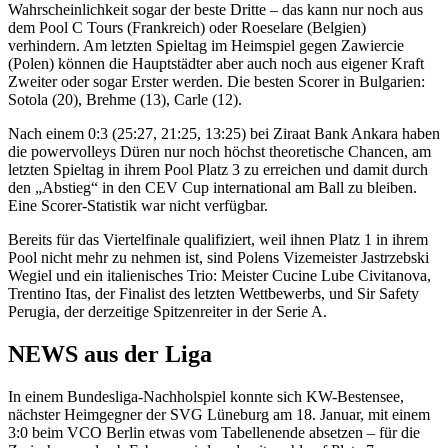
Wahrscheinlichkeit sogar der beste Dritte – das kann nur noch aus
dem Pool C Tours (Frankreich) oder Roeselare (Belgien)
verhindern. Am letzten Spieltag im Heimspiel gegen Zawiercie
(Polen) können die Hauptstädter aber auch noch aus eigener Kraft
Zweiter oder sogar Erster werden. Die besten Scorer in Bulgarien:
Sotola (20), Brehme (13), Carle (12).
Nach einem 0:3 (25:27, 21:25, 13:25) bei Ziraat Bank Ankara haben
die powervolleys Düren nur noch höchst theoretische Chancen, am
letzten Spieltag in ihrem Pool Platz 3 zu erreichen und damit durch
den „Abstieg“ in den CEV Cup international am Ball zu bleiben.
Eine Scorer-Statistik war nicht verfügbar.
Bereits für das Viertelfinale qualifiziert, weil ihnen Platz 1 in ihrem
Pool nicht mehr zu nehmen ist, sind Polens Vizemeister Jastrzebski
Wegiel und ein italienisches Trio: Meister Cucine Lube Civitanova,
Trentino Itas, der Finalist des letzten Wettbewerbs, und Sir Safety
Perugia, der derzeitige Spitzenreiter in der Serie A.
NEWS aus der Liga
In einem Bundesliga-Nachholspiel konnte sich KW-Bestensee,
nächster Heimgegner der SVG Lüneburg am 18. Januar, mit einem
3:0 beim VCO Berlin etwas vom Tabellenende absetzen – für die