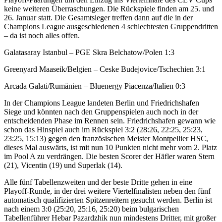
keine weiteren Überraschungen. Die Rückspiele finden am 25. und
26. Januar statt. Die Gesamtsieger treffen dann auf die in der
Champions League ausgeschiedenen 4 schlechtesten Gruppendritten
– da ist noch alles offen.
Galatasaray Istanbul – PGE Skra Belchatow/Polen 1:3
Greenyard Maaseik/Belgien – Ceske Budejovice/Tschechien 3:1
Arcada Galati/Rumänien – Bluenergy Piacenza/Italien 0:3
In der Champions League landeten Berlin und Friedrichshafen
Siege und könnten nach den Gruppenspielen auch noch in der
entscheidenden Phase im Rennen sein. Friedrichshafen gewann wie
schon das Hinspiel auch im Rückspiel 3:2 (28:26, 22:25, 25:23,
23:25, 15:13) gegen den französischen Meister Montpellier HSC,
dieses Mal auswärts, ist mit nun 10 Punkten nicht mehr vom 2. Platz
im Pool A zu verdrängen. Die besten Scorer der Häfler waren Stern
(21), Vicentin (19) und Superlak (14).
Alle fünf Tabellenzweiten und der beste Dritte gehen in eine
Playoff-Runde, in der drei weitere Viertelfinalisten neben den fünf
automatisch qualifizierten Spitzenreitern gesucht werden. Berlin ist
nach einem 3:0 (25:20, 25:16, 25:20) beim bulgarischen
Tabellenführer Hebar Pazardzhik nun mindestens Dritter, mit großer