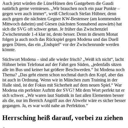
Auch jetzt würden die LüneHünen den Gastgebern die Gaudi
natürlich gerne vermiesen. „Wir brauchen noch ein paar Punkte –
gegen wen auch immer“, weiß Chefcoach Stefan Hübner, denn
auch gegen die nächsten Gegner KW-Bestensee (am kommenden
Mittwoch daheim) und Giesen (nächsten Sonnabend auswärts) hat
sich die SVG oft schwer getan. Je früher das Zwischenziel
Zwischenrunde 1-4 klar ist, desto besser. Denn in diesem Monat
folgen ja auch noch das Rückspiel gegen Modena und das Duell
gegen Düren, das ein „Endspiel“ vor der Zwischenrunde werden
könnte.
Stichwort Modena – sind alle wieder frisch? „Weiß ich nicht“, lacht
Hübner beim Telefonat auf der Fahrt gen Süden, „jedenfalls sitzen
alle im Bus und keiner hat größere Beschwerden.“ Ist Modena noch
Thema? „Das geht einem schon nochmal durch den Kopf, aber das
ist auch in Ordnung. Wenn wir in München zum Training in der
Halle sind, ist der Fokus mit Sicherheit auf dem neuen Spiel.“ War
Modena ein perfekter Auftritt der SVG? Mit dem Wort perfekt tut er
sich schwer. „Wir waren laut Statistik in fast allen Elementen besser
als die, nur im Bereich Angriff aus der Abwehr wäre es sicher besser
gegangen. Ja, es war wohl nahe an Perfektion.“
Herrsching heiß darauf, vorbei zu ziehen