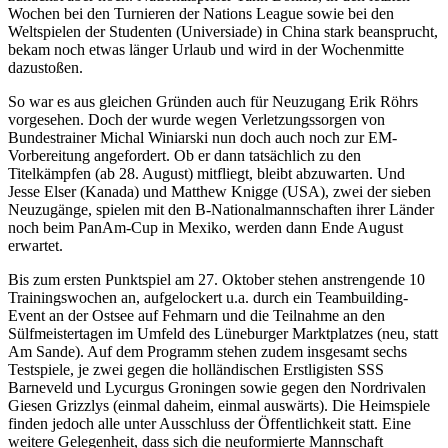
Wochen bei den Turnieren der Nations League sowie bei den
Weltspielen der Studenten (Universiade) in China stark beansprucht,
bekam noch etwas länger Urlaub und wird in der Wochenmitte
dazustoßen.
So war es aus gleichen Gründen auch für Neuzugang Erik Röhrs
vorgesehen. Doch der wurde wegen Verletzungssorgen von
Bundestrainer Michal Winiarski nun doch auch noch zur EM-
Vorbereitung angefordert. Ob er dann tatsächlich zu den
Titelkämpfen (ab 28. August) mitfliegt, bleibt abzuwarten. Und
Jesse Elser (Kanada) und Matthew Knigge (USA), zwei der sieben
Neuzugänge, spielen mit den B-Nationalmannschaften ihrer Länder
noch beim PanAm-Cup in Mexiko, werden dann Ende August
erwartet.
Bis zum ersten Punktspiel am 27. Oktober stehen anstrengende 10
Trainingswochen an, aufgelockert u.a. durch ein Teambuilding-
Event an der Ostsee auf Fehmarn und die Teilnahme an den
Sülfmeistertagen im Umfeld des Lüneburger Marktplatzes (neu, statt
Am Sande). Auf dem Programm stehen zudem insgesamt sechs
Testspiele, je zwei gegen die holländischen Erstligisten SSS
Barneveld und Lycurgus Groningen sowie gegen den Nordrivalen
Giesen Grizzlys (einmal daheim, einmal auswärts). Die Heimspiele
finden jedoch alle unter Ausschluss der Öffentlichkeit statt. Eine
weitere Gelegenheit, dass sich die neuformierte Mannschaft