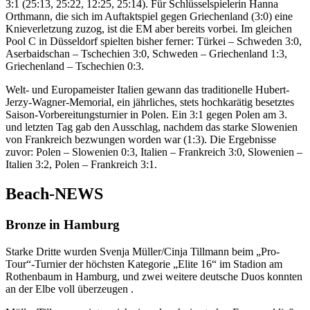
3:1 (25:13, 25:22, 12:25, 25:14). Für Schlüsselspielerin Hanna
Orthmann, die sich im Auftaktspiel gegen Griechenland (3:0) eine
Knieverletzung zuzog, ist die EM aber bereits vorbei. Im gleichen
Pool C in Düsseldorf spielten bisher ferner: Türkei – Schweden 3:0,
Aserbaidschan – Tschechien 3:0, Schweden – Griechenland 1:3,
Griechenland – Tschechien 0:3.
Welt- und Europameister Italien gewann das traditionelle Hubert-
Jerzy-Wagner-Memorial, ein jährliches, stets hochkarätig besetztes
Saison-Vorbereitungsturnier in Polen. Ein 3:1 gegen Polen am 3.
und letzten Tag gab den Ausschlag, nachdem das starke Slowenien
von Frankreich bezwungen worden war (1:3). Die Ergebnisse
zuvor: Polen – Slowenien 0:3, Italien – Frankreich 3:0, Slowenien –
Italien 3:2, Polen – Frankreich 3:1.
Beach-NEWS
Bronze in Hamburg
Starke Dritte wurden Svenja Müller/Cinja Tillmann beim „Pro-
Tour“-Turnier der höchsten Kategorie „Elite 16“ im Stadion am
Rothenbaum in Hamburg, und zwei weitere deutsche Duos konnten
an der Elbe voll überzeugen .