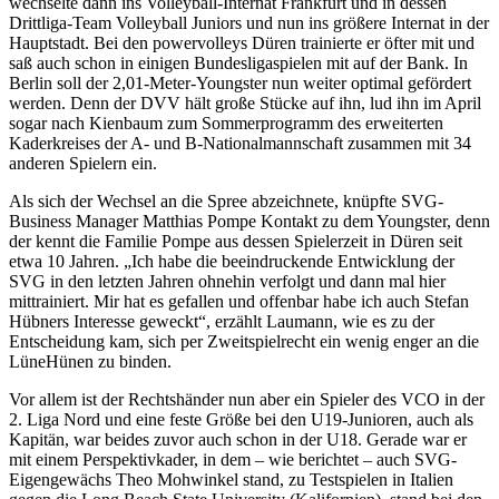
wechselte dann ins Volleyball-Internat Frankfurt und in dessen
Drittliga-Team Volleyball Juniors und nun ins größere Internat in der
Hauptstadt. Bei den powervolleys Düren trainierte er öfter mit und
saß auch schon in einigen Bundesligaspielen mit auf der Bank. In
Berlin soll der 2,01-Meter-Youngster nun weiter optimal gefördert
werden. Denn der DVV hält große Stücke auf ihn, lud ihn im April
sogar nach Kienbaum zum Sommerprogramm des erweiterten
Kaderkreises der A- und B-Nationalmannschaft zusammen mit 34
anderen Spielern ein.
Als sich der Wechsel an die Spree abzeichnete, knüpfte SVG-
Business Manager Matthias Pompe Kontakt zu dem Youngster, denn
der kennt die Familie Pompe aus dessen Spielerzeit in Düren seit
etwa 10 Jahren. „Ich habe die beeindruckende Entwicklung der
SVG in den letzten Jahren ohnehin verfolgt und dann mal hier
mittrainiert. Mir hat es gefallen und offenbar habe ich auch Stefan
Hübners Interesse geweckt“, erzählt Laumann, wie es zu der
Entscheidung kam, sich per Zweitspielrecht ein wenig enger an die
LüneHünen zu binden.
Vor allem ist der Rechtshänder nun aber ein Spieler des VCO in der
2. Liga Nord und eine feste Größe bei den U19-Junioren, auch als
Kapitän, war beides zuvor auch schon in der U18. Gerade war er
mit einem Perspektivkader, in dem – wie berichtet – auch SVG-
Eigengewächs Theo Mohwinkel stand, zu Testspielen in Italien