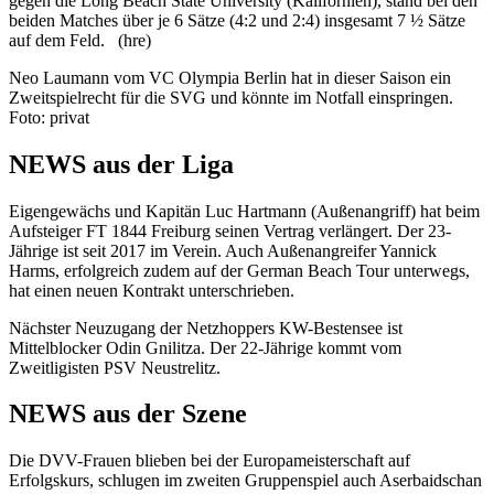
gegen die Long Beach State University (Kalifornien), stand bei den
beiden Matches über je 6 Sätze (4:2 und 2:4) insgesamt 7 ½ Sätze
auf dem Feld. (hre)
Neo Laumann vom VC Olympia Berlin hat in dieser Saison ein
Zweitspielrecht für die SVG und könnte im Notfall einspringen.
Foto: privat
NEWS aus der Liga
Eigengewächs und Kapitän Luc Hartmann (Außenangriff) hat beim
Aufsteiger FT 1844 Freiburg seinen Vertrag verlängert. Der 23-
Jährige ist seit 2017 im Verein. Auch Außenangreifer Yannick
Harms, erfolgreich zudem auf der German Beach Tour unterwegs,
hat einen neuen Kontrakt unterschrieben.
Nächster Neuzugang der Netzhoppers KW-Bestensee ist
Mittelblocker Odin Gnilitza. Der 22-Jährige kommt vom
Zweitligisten PSV Neustrelitz.
NEWS aus der Szene
Die DVV-Frauen blieben bei der Europameisterschaft auf
Erfolgskurs, schlugen im zweiten Gruppenspiel auch Aserbaidschan