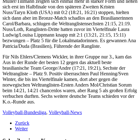
Müller/Tillmann zeigten sich einmal mehr in starker Form und ließen
sich erst im Halbfinale von den späteren Zweiten Kristen
Nuss/Taryn Kloth (USA) mit 0:2 (18:21, 16:21) stoppen, hielten
sich dann aber im Bronze-Match schadlos an den Brasilianerinnen
Carol/Barbara, schlugen die Weltranglistensechsten 21:15, 21:19.
Nuss/Loth, Ranglisten-Dritte hatten zuvor im Viertelfinale Laura
Ludwig/Louisa Lippmann knapp mit 2:1 (13:21, 21:15, 15:11)
bezwungen – Platz 5 für die Lokalmatadorinnen. Es gewannen Ana
Patricia/Duda (Brasilien), Führende der Rangliste.
Für Nils Ehlers/Clemens Wickler, in ihrer Gruppe nur 3., kam das
Aus in der Runde der besten 12 gegen das aktuell beste
brasilianische Team George/Andre (17:21, 19:21), Sechste der
Weltrangliste – Platz 9. Positiv überraschten Paul Henning/Sven
Winter, die bis ins Viertelfinale kamen, dort aber gegen die
norwegischen Weltranglisten-Ersten Anders Mol/Christian Sorum
beim 14:21, 14:21 chancenlos waren, aber Rang 5 als großen Erfolg
verbuchen durften. Sechs weitere deutsche Teams schieden vor der
K.o.-Runde aus.
Volleyball-Bundesliga
,
Volleyball-News
Zurück
Weiter