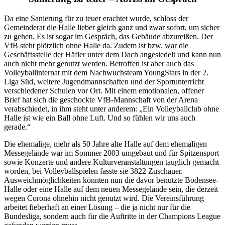
Da eine Sanierung für zu teuer erachtet wurde, schloss der
Gemeinderat die Halle lieber gleich ganz und zwar sofort, um sicher
zu gehen. Es ist sogar im Gespräch, das Gebäude abzureißen. Der
VfB steht plötzlich ohne Halle da. Zudem ist bzw. war die
Geschäftsstelle der Häfler unter dem Dach angesiedelt und kann nun
auch nicht mehr genutzt werden. Betroffen ist aber auch das
Volleyballinternat mit dem Nachwuchsteam YoungStars in der 2.
Liga Süd, weitere Jugendmannschaften und der Sportunterricht
verschiedener Schulen vor Ort. Mit einem emotionalen, offener
Brief hat sich die geschockte VfB-Mannschaft von der Arena
verabschiedet, in ihm steht unter anderem: „Ein Volleyballclub ohne
Halle ist wie ein Ball ohne Luft. Und so fühlen wir uns auch
gerade.“
Die ehemalige, mehr als 50 Jahre alte Halle auf dem ehemaligen
Messegelände war im Sommer 2003 umgebaut und für Spitzensport
sowie Konzerte und andere Kulturveranstaltungen tauglich gemacht
worden, bei Volleyballspielen fasste sie 3822 Zuschauer.
Ausweichmöglichkeiten könnten nun die davor benutzte Bodensee-
Halle oder eine Halle auf dem neuen Messegelände sein, die derzeit
wegen Corona ohnehin nicht genutzt wird. Die Vereinsführung
arbeitet fieberhaft an einer Lösung – die ja nicht nur für die
Bundesliga, sondern auch für die Auftritte in der Champions League