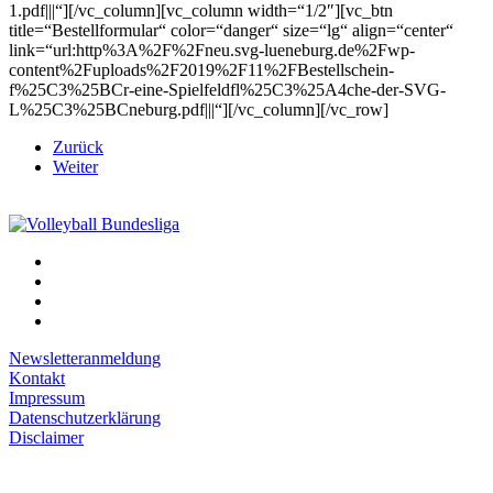
1.pdf|||“][/vc_column][vc_column width=“1/2″][vc_btn
title=“Bestellformular“ color=“danger“ size=“lg“ align=“center“
link=“url:http%3A%2F%2Fneu.svg-lueneburg.de%2Fwp-
content%2Fuploads%2F2019%2F11%2FBestellschein-
f%25C3%25BCr-eine-Spielfeldfl%25C3%25A4che-der-SVG-
L%25C3%25BCneburg.pdf|||“][/vc_column][/vc_row]
Zurück
Weiter
Newsletteranmeldung
Kontakt
Impressum
Datenschutzerklärung
Disclaimer