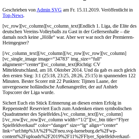
Geschrieben von
Admin SVG
am
Fr. 15.11.2019
. Veröffentlicht in
Top-News
.
[vc_row][vc_column][vc_column_text]Endlich 1. Liga, die Elite des
deutschen Vereins-Volleyballs zu Gast in der Gellersenhalle – die
damals noch keine „Hölle“ war. Aber wer war noch der Premieren-
Heimgegner?
[/vc_column_text][/vc_column][/vc_row][vc_row][vc_column]
[vc_single_image image=“34783″ img_size=“full“
alignment=“center“][vc_column_text]Richtig: CV
Mitteldeutschland, am 18. Oktober 2014. Und da gab es auch gleich
den ersten Sieg: 3:1 (25:18, 23:25, 28:26, 25:15) in spannenden 122
Minuten. Bester Scorer mit 22 Punkten: Tijmen Laane, der
unvergessene holländische Außenangreifer, der auf Anhieb
Topscorer der Liga wurde.
Sichert Euch ein Stück Erinnerung an diesen ersten Erfolg in
Reppenstedt! Reserviert Euch zum Andenken einen symbolischen
Quadratmeter des Spielfeldes.[/vc_column_text][/vc_column]
[/vc_row][vc_row][vc_column width=“1/2″][vc_btn title=“Flyer
Spielfeldverkauf“ color=“danger“ size=“lg“ align=“center“
link=“url:http%3A%2F%2Fneu.svg-lueneburg.de%2Fwp-
content%2Fuploads%2F2019%2F11%2FFlyer_Spielfeldverkauf-