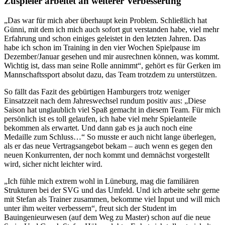
Zuspieler arbeitet an weiterer Verbesserung
„Das war für mich aber überhaupt kein Problem. Schließlich hat
Günni, mit dem ich mich auch sofort gut verstanden habe, viel mehr
Erfahrung und schon einiges geleistet in den letzten Jahren. Das
habe ich schon im Training in den vier Wochen Spielpause im
Dezember/Januar gesehen und mir ausrechnen können, was kommt.
Wichtig ist, dass man seine Rolle annimmt“, gehört es für Gerken im
Mannschaftssport absolut dazu, das Team trotzdem zu unterstützen.
So fällt das Fazit des gebürtigen Hamburgers trotz weniger
Einsatzzeit nach dem Jahreswechsel rundum positiv aus: „Diese
Saison hat unglaublich viel Spaß gemacht in diesem Team. Für mich
persönlich ist es toll gelaufen, ich habe viel mehr Spielanteile
bekommen als erwartet. Und dann gab es ja auch noch eine
Medaille zum Schluss…“ So musste er auch nicht lange überlegen,
als er das neue Vertragsangebot bekam – auch wenn es gegen den
neuen Konkurrenten, der noch kommt und demnächst vorgestellt
wird, sicher nicht leichter wird.
„Ich fühle mich extrem wohl in Lüneburg, mag die familiären
Strukturen bei der SVG und das Umfeld. Und ich arbeite sehr gerne
mit Stefan als Trainer zusammen, bekomme viel Input und will mich
unter ihm weiter verbessern“, freut sich der Student im
Bauingenieurwesen (auf dem Weg zu Master) schon auf die neue