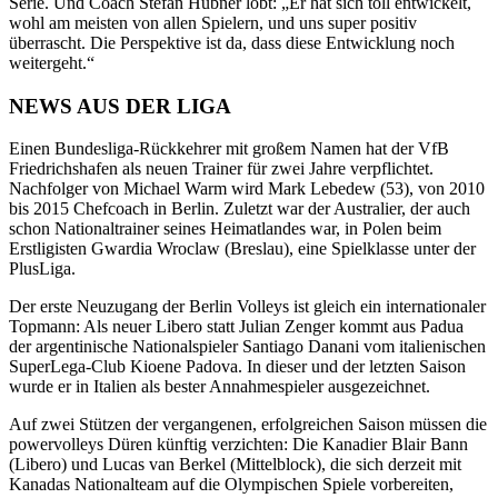
Serie. Und Coach Stefan Hübner lobt: „Er hat sich toll entwickelt,
wohl am meisten von allen Spielern, und uns super positiv
überrascht. Die Perspektive ist da, dass diese Entwicklung noch
weitergeht.“
NEWS AUS DER LIGA
Einen Bundesliga-Rückkehrer mit großem Namen hat der VfB
Friedrichshafen als neuen Trainer für zwei Jahre verpflichtet.
Nachfolger von Michael Warm wird Mark Lebedew (53), von 2010
bis 2015 Chefcoach in Berlin. Zuletzt war der Australier, der auch
schon Nationaltrainer seines Heimatlandes war, in Polen beim
Erstligisten Gwardia Wroclaw (Breslau), eine Spielklasse unter der
PlusLiga.
Der erste Neuzugang der Berlin Volleys ist gleich ein internationaler
Topmann: Als neuer Libero statt Julian Zenger kommt aus Padua
der argentinische Nationalspieler Santiago Danani vom italienischen
SuperLega-Club Kioene Padova. In dieser und der letzten Saison
wurde er in Italien als bester Annahmespieler ausgezeichnet.
Auf zwei Stützen der vergangenen, erfolgreichen Saison müssen die
powervolleys Düren künftig verzichten: Die Kanadier Blair Bann
(Libero) und Lucas van Berkel (Mittelblock), die sich derzeit mit
Kanadas Nationalteam auf die Olympischen Spiele vorbereiten,