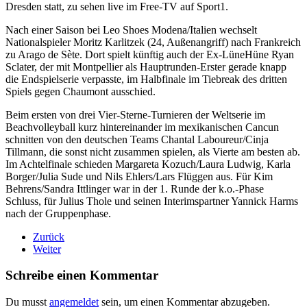
Dresden statt, zu sehen live im Free-TV auf Sport1.
Nach einer Saison bei Leo Shoes Modena/Italien wechselt
Nationalspieler Moritz Karlitzek (24, Außenangriff) nach Frankreich
zu Arago de Sète. Dort spielt künftig auch der Ex-LüneHüne Ryan
Sclater, der mit Montpellier als Hauptrunden-Erster gerade knapp
die Endspielserie verpasste, im Halbfinale im Tiebreak des dritten
Spiels gegen Chaumont ausschied.
Beim ersten von drei Vier-Sterne-Turnieren der Weltserie im
Beachvolleyball kurz hintereinander im mexikanischen Cancun
schnitten von den deutschen Teams Chantal Laboureur/Cinja
Tillmann, die sonst nicht zusammen spielen, als Vierte am besten ab.
Im Achtelfinale schieden Margareta Kozuch/Laura Ludwig, Karla
Borger/Julia Sude und Nils Ehlers/Lars Flüggen aus. Für Kim
Behrens/Sandra Ittlinger war in der 1. Runde der k.o.-Phase
Schluss, für Julius Thole und seinen Interimspartner Yannick Harms
nach der Gruppenphase.
Zurück
Weiter
Schreibe einen Kommentar
Du musst
angemeldet
sein, um einen Kommentar abzugeben.