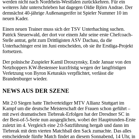
werden nicht nach Nordrhein-Westfalen zurückkehren. Für ein
weiteres Jahr unterschrieben hat dagegen Oldie Björn Andrae. Der
demnächst 40-jährige Außenangreifer ist Spieler Nummer 10 im
neuen Kader.
Einen neuen Trainer muss sich der TSV Unterhaching suchen.
Patrick Steuerwald, der dort vor einem Jahr seine erste Chefcoach-
Stelle antrat, geht zum Drittligisten ASV Dachau, da die
Unterhachinger erst im Juni entscheiden, ob sie ihr Erstliga-Projekt
fortsetzen.
Der polnische Zuspieler Kamil Droszynsky, Ende Januar von den
Netzhoppers KW-Bestensee kurzfristig wegen der langfristigen
Verletzung von Byron Keturakis verpflichtet, verlässt die
Brandenburger wieder.
NEWS AUS DER SZENE
Mit 2:0 Siegen hatte Titelverteidiger MTV Allianz Stuttgart im
Kampf um die deutsche Meisterschaft der Frauen schon geführt –
mit zwei dramatischen Tiebreak-Erfolgen hat der Dresdner SC in
der Best-of-5-Serie nun ausgeglichen, wobei der Hauptrunden-Erste
zuletzt im 4. Vergleich eine 2:0-Satzführung hergab und dann im
Tiebreak mit dem vierten Matchball den Sack zumachte. Das alles
entscheidende fünfte Match findet an diesem Sonnabend, 14 Uhr, in