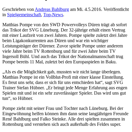
Geschrieben von
Andreas Bahlburg
am
Mi. 4.5.2016
. Veröffentlicht
in
Spielgemeinschaft
,
Top-News
.
Matthias Pompe von den SWD Powervolleys Düren trägt ab sofort
das Trikot der SVG Lüneburg. Der 32-jährige erhält einen Vertrag
mit einer Laufzeit von zwei Jahren. Pompe spielte zuletzt drei Jahre
beim Ligakonkurrenten aus Düren und war ein wichtiger
Leistungsträger der Dürener. Zuvor spielte Pompe unter anderem
viele Jahre beim TV Rottenburg und für zwei Jahre beim TV
Ingersoll Bühl. Und auch das Trikot der Nationalmannschaft trug
Pompe bereits 11 Mal, zuletzt bei den Europaspielen in Baku.
„Als es die Möglichkeit gab, mussten wir nicht lange überlegen.
Matthias Pompe ist ein Vollblut-Profi mit einer klasse Einstellung.
Es freut uns sehr, dass er sich für uns entschieden hat“, sagt SVG
Trainer Stefan Hübner. „Er bringt jede Menge Erfahrung aus engen
Spielen mit und ist ein sehr zuverlässiger Spieler. Das wird uns gut
tun“, so Hübner.
Pompe zieht mit seiner Frau und Tochter nach Lüneburg. Bei der
Eingewöhnung helfen können ihm dann seine langjährigen Freunde
René Bahlburg und Falko Steinke. Alle drei spielten zusammen in
Rottenburg und verstehen sich auch außerhalb des Feldes super.