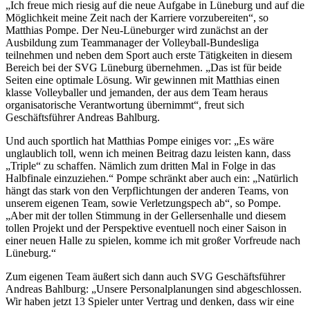
„Ich freue mich riesig auf die neue Aufgabe in Lüneburg und auf die
Möglichkeit meine Zeit nach der Karriere vorzubereiten“, so
Matthias Pompe. Der Neu-Lüneburger wird zunächst an der
Ausbildung zum Teammanager der Volleyball-Bundesliga
teilnehmen und neben dem Sport auch erste Tätigkeiten in diesem
Bereich bei der SVG Lüneburg übernehmen. „Das ist für beide
Seiten eine optimale Lösung. Wir gewinnen mit Matthias einen
klasse Volleyballer und jemanden, der aus dem Team heraus
organisatorische Verantwortung übernimmt“, freut sich
Geschäftsführer Andreas Bahlburg.
Und auch sportlich hat Matthias Pompe einiges vor: „Es wäre
unglaublich toll, wenn ich meinen Beitrag dazu leisten kann, dass
„Triple“ zu schaffen. Nämlich zum dritten Mal in Folge in das
Halbfinale einzuziehen.“ Pompe schränkt aber auch ein: „Natürlich
hängt das stark von den Verpflichtungen der anderen Teams, von
unserem eigenen Team, sowie Verletzungspech ab“, so Pompe.
„Aber mit der tollen Stimmung in der Gellersenhalle und diesem
tollen Projekt und der Perspektive eventuell noch einer Saison in
einer neuen Halle zu spielen, komme ich mit großer Vorfreude nach
Lüneburg.“
Zum eigenen Team äußert sich dann auch SVG Geschäftsführer
Andreas Bahlburg: „Unsere Personalplanungen sind abgeschlossen.
Wir haben jetzt 13 Spieler unter Vertrag und denken, dass wir eine