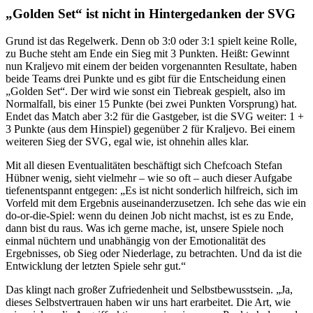
„Golden Set“ ist nicht in Hintergedanken der SVG
Grund ist das Regelwerk. Denn ob 3:0 oder 3:1 spielt keine Rolle,
zu Buche steht am Ende ein Sieg mit 3 Punkten. Heißt: Gewinnt
nun Kraljevo mit einem der beiden vorgenannten Resultate, haben
beide Teams drei Punkte und es gibt für die Entscheidung einen
„Golden Set“. Der wird wie sonst ein Tiebreak gespielt, also im
Normalfall, bis einer 15 Punkte (bei zwei Punkten Vorsprung) hat.
Endet das Match aber 3:2 für die Gastgeber, ist die SVG weiter: 1 +
3 Punkte (aus dem Hinspiel) gegenüber 2 für Kraljevo. Bei einem
weiteren Sieg der SVG, egal wie, ist ohnehin alles klar.
Mit all diesen Eventualitäten beschäftigt sich Chefcoach Stefan
Hübner wenig, sieht vielmehr – wie so oft – auch dieser Aufgabe
tiefenentspannt entgegen: „Es ist nicht sonderlich hilfreich, sich im
Vorfeld mit dem Ergebnis auseinanderzusetzen. Ich sehe das wie ein
do-or-die-Spiel: wenn du deinen Job nicht machst, ist es zu Ende,
dann bist du raus. Was ich gerne mache, ist, unsere Spiele noch
einmal nüchtern und unabhängig von der Emotionalität des
Ergebnisses, ob Sieg oder Niederlage, zu betrachten. Und da ist die
Entwicklung der letzten Spiele sehr gut.“
Das klingt nach großer Zufriedenheit und Selbstbewusstsein. „Ja,
dieses Selbstvertrauen haben wir uns hart erarbeitet. Die Art, wie