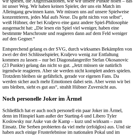
wir spielen, die Angriffsaktionen, wie wir unsere Punkte holen – das
ist unser Weg. Wir haben keinen Spieler, der uns ein Match im
Alleingang gewinnen kann. Wir müssen uns auf unsere Spielweise
konzentrieren, jedes Mal aufs Neue. Da geht nichts von selbst“,
weiß Hübner, der bei Kraljevo eine ganz andere Spiel-Philosophie
ausgemacht hat: „Die lesen ein Spiel viel weniger, haben eine
bestimmte Marschroute und reagieren dann auf dem Feld weniger
auf den Gegner.“
Entsprechend gelang es der SVG, durch wirksames Bekämpfen von
zwei der drei Schlüsselspieler, Kraljevo wenig zur Entfaltung
kommen zu lassen – nur bei Diagonalangreifer Stefan Okosanovic
(23 Punkte) gelang das nicht so gut. „Jetzt müssen sie natürlich
irgendwie reagieren. Aber sie werden nicht komplett anders spielen.
Trotzdem bleiben sie gefährlich, gerade vor eigenen Fans. Da
werden sicher auch mehr Emotionen dabei sein. Aber wenn wir bei
uns bleiben, sieht es gut aus“, strahlt Hübner Zuversicht aus.
Noch personelle Joker im Ärmel
Schließlich hat er auch noch personell ein paar Joker im Ärmel,
denn im Hinspiel kam außer der Starting-6 und Libero Tyler
Koslowsky nur Auke van de Kamp – kurz und wirksam – zum
Einsatz. Die Serben probierten da viel mehr (erfolglos) aus. Und sie
haben auch einige Frusterlebnisse im nationalen Pokal und im