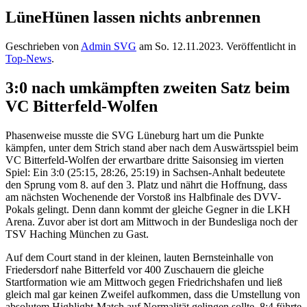
LüneHünen lassen nichts anbrennen
Geschrieben von
Admin SVG
am
So. 12.11.2023
. Veröffentlicht in
Top-News
.
3:0 nach umkämpften zweiten Satz beim
VC Bitterfeld-Wolfen
Phasenweise musste die SVG Lüneburg hart um die Punkte
kämpfen, unter dem Strich stand aber nach dem Auswärtsspiel beim
VC Bitterfeld-Wolfen der erwartbare dritte Saisonsieg im vierten
Spiel: Ein 3:0 (25:15, 28:26, 25:19) in Sachsen-Anhalt bedeutete
den Sprung vom 8. auf den 3. Platz und nährt die Hoffnung, dass
am nächsten Wochenende der Vorstoß ins Halbfinale des DVV-
Pokals gelingt. Denn dann kommt der gleiche Gegner in die LKH
Arena. Zuvor aber ist dort am Mittwoch in der Bundesliga noch der
TSV Haching München zu Gast.
Auf dem Court stand in der kleinen, lauten Bernsteinhalle von
Friedersdorf nahe Bitterfeld vor 400 Zuschauern die gleiche
Startformation wie am Mittwoch gegen Friedrichshafen und ließ
gleich mal gar keinen Zweifel aufkommen, dass die Umstellung von
absolutem Highlight-Match auf Normalität gelingen sollte. 8:4 führte