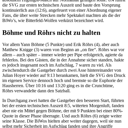
die SVG zur ersten technischen Auszeit und baute den Vorsprung
kontinuierlich aus (12:6), angefeuert von einer Abordnung eigener
Fans, die über weite Strecken mehr Spektakel machten als die der
BiWo’s, wie Bitterfeld-Wolfen verkürzt bezeichnet wird.
Böhme und Röhrs nicht zu halten
Vor allem Yann Böhme (5 Punkte) und Erik Röhrs (4), aber auch
Matthew Knigge (3) waren von Beginn an „on fire“. Röhrs war vor
allem – auch später – immer wieder per Pipe erfolgreich, agierte da
fehlerlos. Bei den Gästen, die in der Annahme sicher standen, hakte
es jedoch insgesamt noch im Aufschlag, 7 waren zu viel. Als
zwischendurch die Gastgeber durch zwei Asse hintereinander von
Julian Hoyer wieder auf 9:13 herankamen, hielt die SVG den Druck
im eigenen Service dennoch hoch und bremste so die Euphorie der
Hausherren. Über 10:16 und 13:20 ging es in die Crunchtime,
Röhrs verwandelte dann den Satzball.
In Durchgang zwei hatten die Gastgeber den besseren Start, führten
bei der ersten technischen Auszeit 8:5, witterten Morgenluft, fanden
aber nie ein Mittel gegen Böhme, der mit 9 Punkten bei einer 80%-
Quote in dieser Phase überragte. Und auch Röhrs (6) zeigte weiter
seine Klasse. Die BiWos hielten aber weiter dagegen, weil sie nun
selbst mehr Sicherheit im Aufschlag fanden und ihre Angriffe