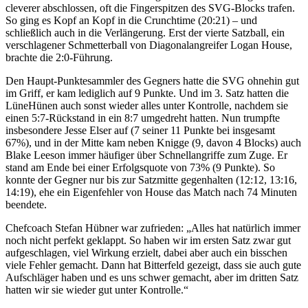
cleverer abschlossen, oft die Fingerspitzen des SVG-Blocks trafen.
So ging es Kopf an Kopf in die Crunchtime (20:21) – und
schließlich auch in die Verlängerung. Erst der vierte Satzball, ein
verschlagener Schmetterball von Diagonalangreifer Logan House,
brachte die 2:0-Führung.
Den Haupt-Punktesammler des Gegners hatte die SVG ohnehin gut
im Griff, er kam lediglich auf 9 Punkte. Und im 3. Satz hatten die
LüneHünen auch sonst wieder alles unter Kontrolle, nachdem sie
einen 5:7-Rückstand in ein 8:7 umgedreht hatten. Nun trumpfte
insbesondere Jesse Elser auf (7 seiner 11 Punkte bei insgesamt
67%), und in der Mitte kam neben Knigge (9, davon 4 Blocks) auch
Blake Leeson immer häufiger über Schnellangriffe zum Zuge. Er
stand am Ende bei einer Erfolgsquote von 73% (9 Punkte). So
konnte der Gegner nur bis zur Satzmitte gegenhalten (12:12, 13:16,
14:19), ehe ein Eigenfehler von House das Match nach 74 Minuten
beendete.
Chefcoach Stefan Hübner war zufrieden: „Alles hat natürlich immer
noch nicht perfekt geklappt. So haben wir im ersten Satz zwar gut
aufgeschlagen, viel Wirkung erzielt, dabei aber auch ein bisschen
viele Fehler gemacht. Dann hat Bitterfeld gezeigt, dass sie auch gute
Aufschläger haben und es uns schwer gemacht, aber im dritten Satz
hatten wir sie wieder gut unter Kontrolle.“