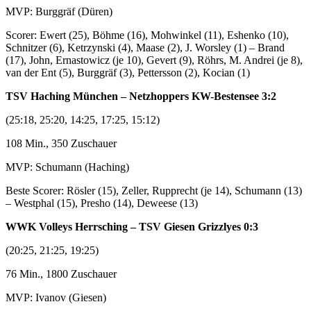
MVP: Burggräf (Düren)
Scorer: Ewert (25), Böhme (16), Mohwinkel (11), Eshenko (10),
Schnitzer (6), Ketrzynski (4), Maase (2), J. Worsley (1) – Brand
(17), John, Ernastowicz (je 10), Gevert (9), Röhrs, M. Andrei (je 8),
van der Ent (5), Burggräf (3), Pettersson (2), Kocian (1)
TSV Haching München – Netzhoppers KW-Bestensee 3:2
(25:18, 25:20, 14:25, 17:25, 15:12)
108 Min., 350 Zuschauer
MVP: Schumann (Haching)
Beste Scorer: Rösler (15), Zeller, Rupprecht (je 14), Schumann (13)
– Westphal (15), Presho (14), Deweese (13)
WWK Volleys Herrsching – TSV Giesen Grizzlyes 0:3
(20:25, 21:25, 19:25)
76 Min., 1800 Zuschauer
MVP: Ivanov (Giesen)