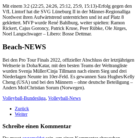
Mit einem 3:2 (22:25, 24:26, 25:12, 25:9, 15:13)-Erfolg gegen den
VfL Lintorf hat die SVG Lüneburg II in der Männer-Regionalliga
Nordwest ihren Aufwärtstrend unterstrichen und ist auf Platz 8
geklettert. MVP wurde René Bahlburg, weiter spielten: Ramon
Rickert, Cajus Goroncy, Patrick Kruse, Peer Rübke, Ole Jürges,
Noel Langschwager – Libero: Bosse Dettmar.
Beach-NEWS
Bei den Pro Tour Finals 2022, offizieller Abschluss der letztjährigen
Weltserie in Doha/Katar, mit den besten Teams der Weltrangliste
wurden Svenja Müller/Cinja Tillmann nach einem Sieg und drei
Niederlagen Neunte im 10er-Feld. Es gewannen Sara Hughes/Kelly
Cheng (USA) und bei den Männern – ohne deutsche Beteiligung –
Anders Mol/Christian Sorum (Norwegen).
Volleyball-Bundesliga
,
Volleyball-News
Zurück
Weiter
Schreibe einen Kommentar