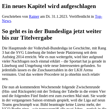
Ein neues Kapitel wird aufgeschlagen
Geschrieben von
Rainer
am
Di. 31.1.2023
. Veröffentlicht in
Top-
News
.
So geht es in der Bundesliga jetzt weiter
bis zur Titelvergabe
Die Hauptrunde der Volleyball-Bundesliga ist Geschichte, mit Rang
3 hat die SVG Lüneburg die bisher beste Platzierung seit dem
Aufstieg 2014 erreicht. Wie es nun weitergeht, wird hier aufgrund
vieler Nachfragen noch einmal erklärt – die Sportart hat ja gerade in
Lüneburg und Umgebung viele neue Interessenten gefunden. So
jedenfalls lassen es die Zuschauerzahlen in der LKH Arena
vermuten. Und das weitere Procedere ist ja ohnehin noch relativ
neu.
Die nun ab kommendem Wochenende folgende Zwischenrunde
(Hin- und Rückspiele) mit der Teilung der Tabelle in die ersten Vier
und die folgenden Fünf findet erst zum zweiten Mal statt. Sie wurde
in der vergangenen Saison erstmals gespielt, weil die Liga auf neun
Teams geschrumpft war. Bühl beantragte keine Lizenz mehr, der
VCO Berlin ging – wie turnusgemäß alle zwei Jahre – zurück in die