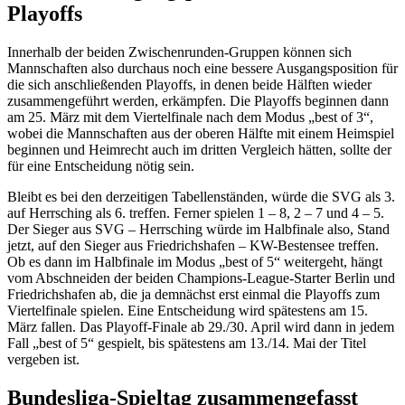
Playoffs
Innerhalb der beiden Zwischenrunden-Gruppen können sich
Mannschaften also durchaus noch eine bessere Ausgangsposition für
die sich anschließenden Playoffs, in denen beide Hälften wieder
zusammengeführt werden, erkämpfen. Die Playoffs beginnen dann
am 25. März mit dem Viertelfinale nach dem Modus „best of 3“,
wobei die Mannschaften aus der oberen Hälfte mit einem Heimspiel
beginnen und Heimrecht auch im dritten Vergleich hätten, sollte der
für eine Entscheidung nötig sein.
Bleibt es bei den derzeitigen Tabellenständen, würde die SVG als 3.
auf Herrsching als 6. treffen. Ferner spielen 1 – 8, 2 – 7 und 4 – 5.
Der Sieger aus SVG – Herrsching würde im Halbfinale also, Stand
jetzt, auf den Sieger aus Friedrichshafen – KW-Bestensee treffen.
Ob es dann im Halbfinale im Modus „best of 5“ weitergeht, hängt
vom Abschneiden der beiden Champions-League-Starter Berlin und
Friedrichshafen ab, die ja demnächst erst einmal die Playoffs zum
Viertelfinale spielen. Eine Entscheidung wird spätestens am 15.
März fallen. Das Playoff-Finale ab 29./30. April wird dann in jedem
Fall „best of 5“ gespielt, bis spätestens am 13./14. Mai der Titel
vergeben ist.
Bundesliga-Spieltag zusammengefasst