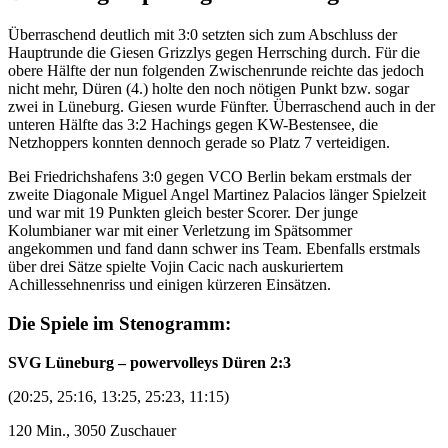
Überraschend deutlich mit 3:0 setzten sich zum Abschluss der
Hauptrunde die Giesen Grizzlys gegen Herrsching durch. Für die
obere Hälfte der nun folgenden Zwischenrunde reichte das jedoch
nicht mehr, Düren (4.) holte den noch nötigen Punkt bzw. sogar
zwei in Lüneburg. Giesen wurde Fünfter. Überraschend auch in der
unteren Hälfte das 3:2 Hachings gegen KW-Bestensee, die
Netzhoppers konnten dennoch gerade so Platz 7 verteidigen.
Bei Friedrichshafens 3:0 gegen VCO Berlin bekam erstmals der
zweite Diagonale Miguel Angel Martinez Palacios länger Spielzeit
und war mit 19 Punkten gleich bester Scorer. Der junge
Kolumbianer war mit einer Verletzung im Spätsommer
angekommen und fand dann schwer ins Team. Ebenfalls erstmals
über drei Sätze spielte Vojin Cacic nach auskuriertem
Achillessehnenriss und einigen kürzeren Einsätzen.
Die Spiele im Stenogramm:
SVG Lüneburg – powervolleys Düren 2:3
(20:25, 25:16, 13:25, 25:23, 11:15)
120 Min., 3050 Zuschauer