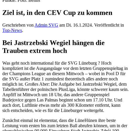
Ziel ist, in den CEV Cup zu kommen
Geschrieben von
Admin SVG
am
Di. 16.1.2024
. Veröffentlicht in
Top-News
.
Bei Jastrzebski Wegiel hängen die
Trauben extrem hoch
Was geht noch international für die SVG Lüneburg ? Hoch
kompliziert ist die Ausgangslage vor dem letzten Gruppenspieltag in
der Champions League an diesem Mittwoch – wobei in Pool D für
die SVG außer Platz 1 zumindest theoretisch alles andere noch
möglich ist. Großes Aber: Die Aufgabe bei Jastrzebski Wegiel, dem
Tabellenführer der polnischen PlusLiga, könnte schwerer kaum sein.
Anpfiff ist Mittwoch um 18 Uhr, das andere Gruppenspiel
Budejovice gegen Las Palmas beginnt schon um 17.10 Uhr. Und
auch dort, Luftlinie etwas mehr als 300 Kilometer entfernt, kann
sich entscheiden, wie es für die Lüneburger weitergeht.
Zunächst einmal ist elementar, dass die LüneHünen ihre beste
Leistung vom ersten bis zum letzten Ball abrufen können, um in der
oberschlesischen 90.000-Einwohner-Stadt Jastrzębie-Zdrój 100