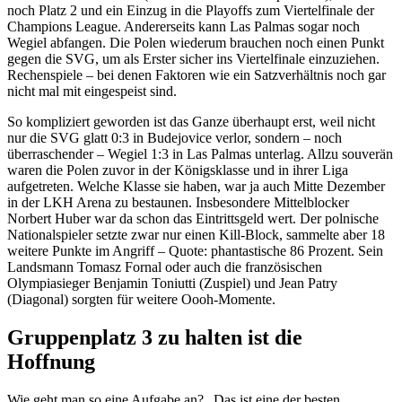
noch Platz 2 und ein Einzug in die Playoffs zum Viertelfinale der
Champions League. Andererseits kann Las Palmas sogar noch
Wegiel abfangen. Die Polen wiederum brauchen noch einen Punkt
gegen die SVG, um als Erster sicher ins Viertelfinale einzuziehen.
Rechenspiele – bei denen Faktoren wie ein Satzverhältnis noch gar
nicht mal mit eingespeist sind.
So kompliziert geworden ist das Ganze überhaupt erst, weil nicht
nur die SVG glatt 0:3 in Budejovice verlor, sondern – noch
überraschender – Wegiel 1:3 in Las Palmas unterlag. Allzu souverän
waren die Polen zuvor in der Königsklasse und in ihrer Liga
aufgetreten. Welche Klasse sie haben, war ja auch Mitte Dezember
in der LKH Arena zu bestaunen. Insbesondere Mittelblocker
Norbert Huber war da schon das Eintrittsgeld wert. Der polnische
Nationalspieler setzte zwar nur einen Kill-Block, sammelte aber 18
weitere Punkte im Angriff – Quote: phantastische 86 Prozent. Sein
Landsmann Tomasz Fornal oder auch die französischen
Olympiasieger Benjamin Toniutti (Zuspiel) und Jean Patry
(Diagonal) sorgten für weitere Oooh-Momente.
Gruppenplatz 3 zu halten ist die
Hoffnung
Wie geht man so eine Aufgabe an? „Das ist eine der besten