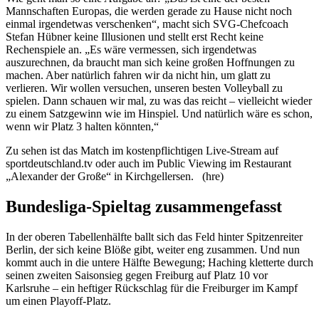
Mannschaften Europas, die werden gerade zu Hause nicht noch
einmal irgendetwas verschenken“, macht sich SVG-Chefcoach
Stefan Hübner keine Illusionen und stellt erst Recht keine
Rechenspiele an. „Es wäre vermessen, sich irgendetwas
auszurechnen, da braucht man sich keine großen Hoffnungen zu
machen. Aber natürlich fahren wir da nicht hin, um glatt zu
verlieren. Wir wollen versuchen, unseren besten Volleyball zu
spielen. Dann schauen wir mal, zu was das reicht – vielleicht wieder
zu einem Satzgewinn wie im Hinspiel. Und natürlich wäre es schon,
wenn wir Platz 3 halten könnten,“
Zu sehen ist das Match im kostenpflichtigen Live-Stream auf
sportdeutschland.tv oder auch im Public Viewing im Restaurant
„Alexander der Große“ in Kirchgellersen. (hre)
Bundesliga-Spieltag zusammengefasst
In der oberen Tabellenhälfte ballt sich das Feld hinter Spitzenreiter
Berlin, der sich keine Blöße gibt, weiter eng zusammen. Und nun
kommt auch in die untere Hälfte Bewegung; Haching kletterte durch
seinen zweiten Saisonsieg gegen Freiburg auf Platz 10 vor
Karlsruhe – ein heftiger Rückschlag für die Freiburger im Kampf
um einen Playoff-Platz.