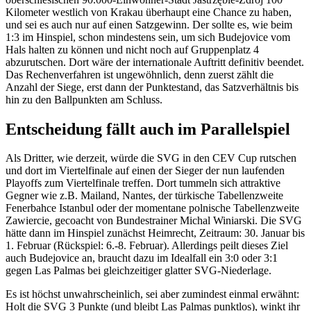
Kilometer westlich von Krakau überhaupt eine Chance zu haben,
und sei es auch nur auf einen Satzgewinn. Der sollte es, wie beim
1:3 im Hinspiel, schon mindestens sein, um sich Budejovice vom
Hals halten zu können und nicht noch auf Gruppenplatz 4
abzurutschen. Dort wäre der internationale Auftritt definitiv beendet.
Das Rechenverfahren ist ungewöhnlich, denn zuerst zählt die
Anzahl der Siege, erst dann der Punktestand, das Satzverhältnis bis
hin zu den Ballpunkten am Schluss.
Entscheidung fällt auch im Parallelspiel
Als Dritter, wie derzeit, würde die SVG in den CEV Cup rutschen
und dort im Viertelfinale auf einen der Sieger der nun laufenden
Playoffs zum Viertelfinale treffen. Dort tummeln sich attraktive
Gegner wie z.B. Mailand, Nantes, der türkische Tabellenzweite
Fenerbahce Istanbul oder der momentane polnische Tabellenzweite
Zawiercie, gecoacht von Bundestrainer Michal Winiarski. Die SVG
hätte dann im Hinspiel zunächst Heimrecht, Zeitraum: 30. Januar bis
1. Februar (Rückspiel: 6.-8. Februar). Allerdings peilt dieses Ziel
auch Budejovice an, braucht dazu im Idealfall ein 3:0 oder 3:1
gegen Las Palmas bei gleichzeitiger glatter SVG-Niederlage.
Es ist höchst unwahrscheinlich, sei aber zumindest einmal erwähnt:
Holt die SVG 3 Punkte (und bleibt Las Palmas punktlos), winkt ihr