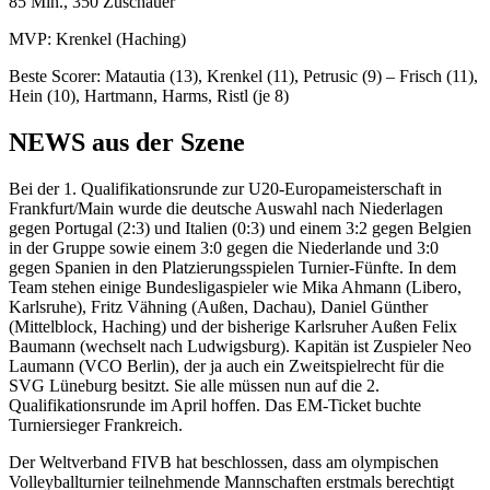
85 Min., 350 Zuschauer
MVP: Krenkel (Haching)
Beste Scorer: Matautia (13), Krenkel (11), Petrusic (9) – Frisch (11),
Hein (10), Hartmann, Harms, Ristl (je 8)
NEWS aus der Szene
Bei der 1. Qualifikationsrunde zur U20-Europameisterschaft in
Frankfurt/Main wurde die deutsche Auswahl nach Niederlagen
gegen Portugal (2:3) und Italien (0:3) und einem 3:2 gegen Belgien
in der Gruppe sowie einem 3:0 gegen die Niederlande und 3:0
gegen Spanien in den Platzierungsspielen Turnier-Fünfte. In dem
Team stehen einige Bundesligaspieler wie Mika Ahmann (Libero,
Karlsruhe), Fritz Vähning (Außen, Dachau), Daniel Günther
(Mittelblock, Haching) und der bisherige Karlsruher Außen Felix
Baumann (wechselt nach Ludwigsburg). Kapitän ist Zuspieler Neo
Laumann (VCO Berlin), der ja auch ein Zweitspielrecht für die
SVG Lüneburg besitzt. Sie alle müssen nun auf die 2.
Qualifikationsrunde im April hoffen. Das EM-Ticket buchte
Turniersieger Frankreich.
Der Weltverband FIVB hat beschlossen, dass am olympischen
Volleyballturnier teilnehmende Mannschaften erstmals berechtigt