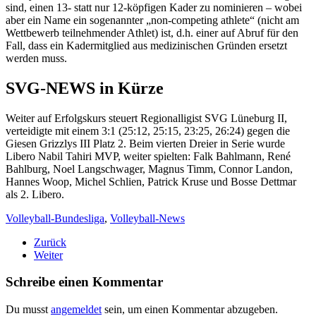
sind, einen 13- statt nur 12-köpfigen Kader zu nominieren – wobei
aber ein Name ein sogenannter „non-competing athlete“ (nicht am
Wettbewerb teilnehmender Athlet) ist, d.h. einer auf Abruf für den
Fall, dass ein Kadermitglied aus medizinischen Gründen ersetzt
werden muss.
SVG-NEWS in Kürze
Weiter auf Erfolgskurs steuert Regionalligist SVG Lüneburg II,
verteidigte mit einem 3:1 (25:12, 25:15, 23:25, 26:24) gegen die
Giesen Grizzlys III Platz 2. Beim vierten Dreier in Serie wurde
Libero Nabil Tahiri MVP, weiter spielten: Falk Bahlmann, René
Bahlburg, Noel Langschwager, Magnus Timm, Connor Landon,
Hannes Woop, Michel Schlien, Patrick Kruse und Bosse Dettmar
als 2. Libero.
Volleyball-Bundesliga
,
Volleyball-News
Zurück
Weiter
Schreibe einen Kommentar
Du musst
angemeldet
sein, um einen Kommentar abzugeben.