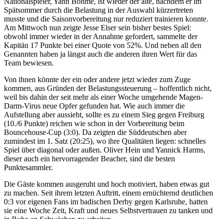
Nationalspieler, Yann Böhme, ist wieder der alte, nachdem er im
Spätsommer durch die Belastung in der Auswahl kürzertreten
musste und die Saisonvorbereitung nur reduziert trainieren konnte.
Am Mittwoch nun zeigte Jesse Elser sein bisher bestes Spiel:
obwohl immer wieder in der Annahme gefordert, sammelte der
Kapitän 17 Punkte bei einer Quote von 52%. Und neben all den
Genannten haben ja längst auch die anderen ihren Wert für das
Team bewiesen.
Von ihnen könnte der ein oder andere jetzt wieder zum Zuge
kommen, aus Gründen der Belastungssteuerung – hoffentlich nicht,
weil bis dahin der seit mehr als einer Woche umgehende Magen-
Darm-Virus neue Opfer gefunden hat. Wie auch immer die
Aufstellung aber aussieht, sollte es zu einem Sieg gegen Freiburg
(10./6 Punkte) reichen wie schon in der Vorbereitung beim
Bouncehouse-Cup (3:0). Da zeigten die Süddeutschen aber
zumindest im 1. Satz (20:25), wo ihre Qualitäten liegen: schnelles
Spiel über diagonal oder außen. Oliver Hein und Yannick Harms,
dieser auch ein hervorragender Beacher, sind die besten
Punktesammler.
Die Gäste kommen ausgeruht und hoch motiviert, haben etwas gut
zu machen. Seit ihrem letzten Auftritt, einem ernüchternd deutlichen
0:3 vor eigenen Fans im badischen Derby gegen Karlsruhe, hatten
sie eine Woche Zeit, Kraft und neues Selbstvertrauen zu tanken und