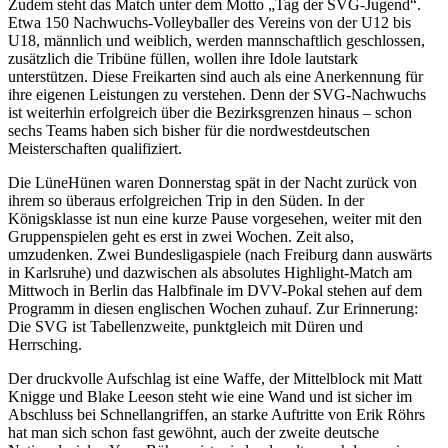
Zudem steht das Match unter dem Motto „Tag der SVG-Jugend“.
Etwa 150 Nachwuchs-Volleyballer des Vereins von der U12 bis
U18, männlich und weiblich, werden mannschaftlich geschlossen,
zusätzlich die Tribüne füllen, wollen ihre Idole lautstark
unterstützen. Diese Freikarten sind auch als eine Anerkennung für
ihre eigenen Leistungen zu verstehen. Denn der SVG-Nachwuchs
ist weiterhin erfolgreich über die Bezirksgrenzen hinaus – schon
sechs Teams haben sich bisher für die nordwestdeutschen
Meisterschaften qualifiziert.
Die LüneHünen waren Donnerstag spät in der Nacht zurück von
ihrem so überaus erfolgreichen Trip in den Süden. In der
Königsklasse ist nun eine kurze Pause vorgesehen, weiter mit den
Gruppenspielen geht es erst in zwei Wochen. Zeit also,
umzudenken. Zwei Bundesligaspiele (nach Freiburg dann auswärts
in Karlsruhe) und dazwischen als absolutes Highlight-Match am
Mittwoch in Berlin das Halbfinale im DVV-Pokal stehen auf dem
Programm in diesen englischen Wochen zuhauf. Zur Erinnerung:
Die SVG ist Tabellenzweite, punktgleich mit Düren und
Herrsching.
Der druckvolle Aufschlag ist eine Waffe, der Mittelblock mit Matt
Knigge und Blake Leeson steht wie eine Wand und ist sicher im
Abschluss bei Schnellangriffen, an starke Auftritte von Erik Röhrs
hat man sich schon fast gewöhnt, auch der zweite deutsche