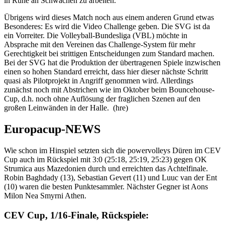
in Ruhe an Schwächen zu arbeiten.
Übrigens wird dieses Match noch aus einem anderen Grund etwas
Besonderes: Es wird die Video Challenge geben. Die SVG ist da
ein Vorreiter. Die Volleyball-Bundesliga (VBL) möchte in
Absprache mit den Vereinen das Challenge-System für mehr
Gerechtigkeit bei strittigen Entscheidungen zum Standard machen.
Bei der SVG hat die Produktion der übertragenen Spiele inzwischen
einen so hohen Standard erreicht, dass hier dieser nächste Schritt
quasi als Pilotprojekt in Angriff genommen wird. Allerdings
zunächst noch mit Abstrichen wie im Oktober beim Bouncehouse-
Cup, d.h. noch ohne Auflösung der fraglichen Szenen auf den
großen Leinwänden in der Halle. (hre)
Europacup-NEWS
Wie schon im Hinspiel setzten sich die powervolleys Düren im CEV
Cup auch im Rückspiel mit 3:0 (25:18, 25:19, 25:23) gegen OK
Strumica aus Mazedonien durch und erreichten das Achtelfinale.
Robin Baghdady (13), Sebastian Gevert (11) und Luuc van der Ent
(10) waren die besten Punktesammler. Nächster Gegner ist Aons
Milon Nea Smyrni Athen.
CEV Cup, 1/16-Finale, Rückspiele: