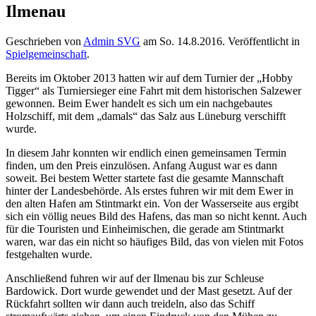
Ilmenau
Geschrieben von
Admin SVG
am
So. 14.8.2016
. Veröffentlicht in
Spielgemeinschaft
.
Bereits im Oktober 2013 hatten wir auf dem Turnier der „Hobby
Tigger“ als Turniersieger eine Fahrt mit dem historischen Salzewer
gewonnen. Beim Ewer handelt es sich um ein nachgebautes
Holzschiff, mit dem „damals“ das Salz aus Lüneburg verschifft
wurde.
In diesem Jahr konnten wir endlich einen gemeinsamen Termin
finden, um den Preis einzulösen. Anfang August war es dann
soweit. Bei bestem Wetter startete fast die gesamte Mannschaft
hinter der Landesbehörde. Als erstes fuhren wir mit dem Ewer in
den alten Hafen am Stintmarkt ein. Von der Wasserseite aus ergibt
sich ein völlig neues Bild des Hafens, das man so nicht kennt. Auch
für die Touristen und Einheimischen, die gerade am Stintmarkt
waren, war das ein nicht so häufiges Bild, das von vielen mit Fotos
festgehalten wurde.
Anschließend fuhren wir auf der Ilmenau bis zur Schleuse
Bardowick. Dort wurde gewendet und der Mast gesetzt. Auf der
Rückfahrt sollten wir dann auch treideln, also das Schiff