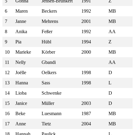
5
Gonna
Jensen-Brunkert
1991
Z
6
Maren
Beckers
1992
MB
7
Janne
Mehrens
2001
MB
8
Anika
Feßer
1992
AA
9
Pia
Hübl
1994
Z
10
Marieke
Körber
2000
MB
11
Nelly
Gbandi
AA
12
Joëlle
Oelkers
1998
D
13
Hanna
Sass
1998
L
14
Lioba
Schwenke
D
15
Janice
Müller
2003
D
16
Beke
Luesmann
1987
MB
17
Anne
Tietz
2004
MB
18
Hannah
Paulick
L