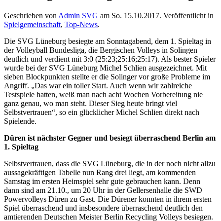
Geschrieben von
Admin SVG
am
So. 15.10.2017
. Veröffentlicht in
Spielgemeinschaft
,
Top-News
.
Die SVG Lüneburg besiegte am Sonntagabend, dem 1. Spieltag in
der Volleyball Bundesliga, die Bergischen Volleys in Solingen
deutlich und verdient mit 3:0 (25:23;25:16;25:17). Als bester Spieler
wurde bei der SVG Lüneburg Michel Schlien ausgezeichnet. Mit
sieben Blockpunkten stellte er die Solinger vor große Probleme im
Angriff. „Das war ein toller Start. Auch wenn wir zahlreiche
Testspiele hatten, weiß man nach acht Wochen Vorbereitung nie
ganz genau, wo man steht. Dieser Sieg heute bringt viel
Selbstvertrauen“, so ein glücklicher Michel Schlien direkt nach
Spielende.
Düren ist nächster Gegner und besiegt überraschend Berlin am
1. Spieltag
Selbstvertrauen, dass die SVG Lüneburg, die in der noch nicht allzu
aussagekräftigen Tabelle nun Rang drei liegt, am kommenden
Samstag im ersten Heimspiel sehr gute gebrauchen kann. Denn
dann sind am 21.10., um 20 Uhr in der Gellersenhalle die SWD
Powervolleys Düren zu Gast. Die Dürener konnten in ihrem ersten
Spiel überraschend und insbesondere überraschend deutlich den
amtierenden Deutschen Meister Berlin Recycling Volleys besiegen.