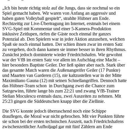
„Ich bin heute richtig stolz auf die Jungs, dass sie nochmal so ein
Spiel gemacht haben. Wir waren von Anfang an aggressiv und
haben guten Volleyball gespielt“, strahlte Hübner am Ende.
Rechtzeitig zur Live-Übertragung im Internet, erstmals bei einem
SVG-Spiel mit Kommentar und einer 5-Kamera-Produktion
inklusive Zeitlupen, riefen die Gäste noch einmal ihr ganzes
Potenzial ab. Den Spielern war in jeder Aktion anzusehen, welchen
Spaß sie noch einmal hatten. Der schien ihnen zwar im ersten Satz
zu vergehen, doch dann kamen sie immer besser in ihren Rhythmus.
Zunächst jedoch dominierte wieder Friedrichshafen. Wie gewohnt
war der VfB im ersten Satz vor allem im Aufschlag eine Macht –
hier besonders Baptiste Geiler. Der ließ später aber nach. Stark über
das gesamte Match waren die Außenangreifer Geiler (17 Punkte)
und Maarten van Garderen (15), nie kaltzustellen war in der Mitte
Maximiliano Gauna (12) mit seinen Schnellangriffen. Dennoch hatte
das Hübner-Team schon in Durchgang zwei die Chance zum
Satzgewinn, führte lange bis zum 22:21 und zwang VfB-Trainer
Stelian Moculescu erstmals dazu, zwei Auszeiten zu nehmen. Mit
25:23 gingen die Süddeutschen knapp über die Ziellinie.
Die SVG konnte jedoch überraschend noch eine Schippe
drauflegen, die Moral war nicht gebrochen. Mit vier Punkten führte
sie schon bei der ersten technischen Auszeit, nach Friedrichshafens
zwischenzeitlicher Aufholjagd gar mit fünf Zählern am Ende