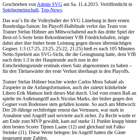
Geschrieben von
Admin SVG
am
Sa. 11.4.2015
. Veröffentlicht in
Spielgemeinschaft
,
Top-News
.
Das war´s für die Volleyballer der SVG Lüneburg in ihrer ersten
Bundesliga-Saison: Im Playoff-Halbfinale verlor das Team von
Trainer Stefan Hübner am Mittwochabend auch das dritte Spiel der
Best-of-5-Serie beim Rekordmeister VfB Friedrichshafen, zeigte
dabei aber ihre bisher beste Leistung gegen diesen übermächtigen
Gegner. 1:3 (17:25, 23:25, 25:22, 21:25) hieß es nach 105 Minuten
Netto-Spielzeit aus SVG-Sicht, die die Genugtuung hatte, dem VfB
nach dem 1:3 in der Hauptrunde auch nun in der
Entscheidungsrunde erstmals einen Satz abgenommen zu haben –
für den Titelanwärter der erste Verlust überhaupt in den Playoffs.
Trainer Stefan Hübner brachte wieder Carlos Mora Sabaté als
Zuspieler in die Anfangsformation, auch der zuletzt kränkelnde
Libero Erik Mattson hielt dieses Mal durch. Und vom ersten Ball an
spielte im Außenangriff auch Nicolas Marks, der bisher gegen den
Gegner vom Bodensee stets gefallen konnte. So auch am Mittwoch:
Der 20-Jährige rechtfertigte erneut das Vertrauen, war stark in
Annahme und Angriff und servierte auch sicher. Zu Recht wurde er
am Ende zum MVP gewählt, kam auf starke 11 Punkte knapp hinter
dem besten Scorer Tijmen Laane (12) und gleichauf mit Falko
Steinke (11). Diese Werte belegen: Im Angriff hatten die Gäste
insgesamt gute Zahlen.