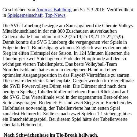
Geschrieben von
Andreas Bahlburg
am
Sa. 5.3.2016
. Veröffentlicht
in
Spielgemeinschaft
,
Top-News
.
Die SVG Lüneburg besiegte am Samstagabend die Chemie Volleys
Mitteldeutschland in der mit 800 Zuschauern ausverkauften
Gellersenhalle hauchdünn mit 3:2 (25:19;25:19;21:17:25;15;9).
Damit konnte die SVG Lüneburg die vergangenen vier Spiele in
Folge in der 1. Bundesliga gewinnen. Zugleich war es der neunte
Sieg im elften Heimspiel der Saison. In 124 Minuten kletterten die
Lüneburger zwei Spieltage vor Ende der Hauptrunde auf den so
wichtigen vierten Tabellenplatz. Das beste Volleyball-Team
Norddeutschlands hat es nun in der eigenen Hand mit einer
optimalen Ausgangsposition in das Playoff-Viertelfinale zu starten.
Diese wäre der vierte Tabellenplatz. Gegner werden im Viertelfinale
die SWD Powervolleys Düren sein. Die Dürener sind nach dem
heutigen Spieltag Tabellenfünfter mit einem Punkt Rückstand auf
die SVG. Das Viertelfinale wird in der sogenannten Best-of-three
Serie ausgetragen. Bedeutet: Es sind zwei Siege zum Erreichen des
Halbfinales notwendig, der Tabellenvierte hat im ersten Spiel
zunächst Heimrecht. Sollte es nach zwei Spielen 1:1 stehen, gibt es
ein Entscheidungsspiel. Bei diesem Spiel hätte der Tabellenvierte
ebenfalls Heimrecht.
Nach Schwächephase im Tie-Break hellwach.