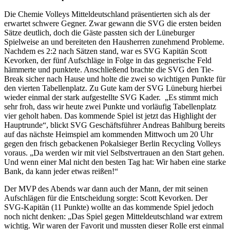
Die Chemie Volleys Mitteldeutschland präsentierten sich als der
erwartet schwere Gegner. Zwar gewann die SVG die ersten beiden
Sätze deutlich, doch die Gäste passten sich der Lüneburger
Spielweise an und bereiteten den Hausherren zunehmend Probleme.
Nachdem es 2:2 nach Sätzen stand, war es SVG Kapitän Scott
Kevorken, der fünf Aufschläge in Folge in das gegnerische Feld
hämmerte und punktete. Anschließend brachte die SVG den Tie-
Break sicher nach Hause und holte die zwei so wichtigen Punkte für
den vierten Tabellenplatz. Zu Gute kam der SVG Lüneburg hierbei
wieder einmal der stark aufgestellte SVG Kader. „Es stimmt mich
sehr froh, dass wir heute zwei Punkte und vorläufig Tabellenplatz
vier geholt haben. Das kommende Spiel ist jetzt das Highlight der
Hauptrunde“, blickt SVG Geschäftsführer Andreas Bahlburg bereits
auf das nächste Heimspiel am kommenden Mittwoch um 20 Uhr
gegen den frisch gebackenen Pokalsieger Berlin Recycling Volleys
voraus. „Da werden wir mit viel Selbstvertrauen an den Start gehen.
Und wenn einer Mal nicht den besten Tag hat: Wir haben eine starke
Bank, da kann jeder etwas reißen!“
Der MVP des Abends war dann auch der Mann, der mit seinen
Aufschlägen für die Entscheidung sorgte: Scott Kevorken. Der
SVG-Kapitän (11 Punkte) wollte an das kommende Spiel jedoch
noch nicht denken: „Das Spiel gegen Mitteldeutschland war extrem
wichtig. Wir waren der Favorit und mussten dieser Rolle erst einmal