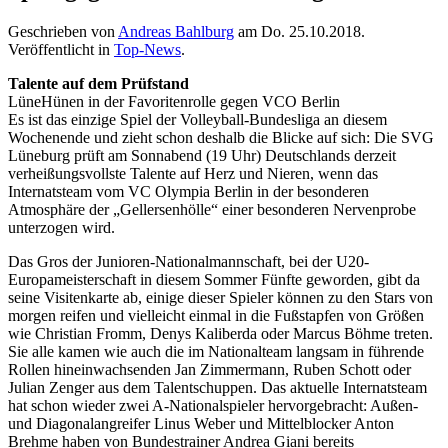
Geschrieben von
Andreas Bahlburg
am
Do. 25.10.2018
.
Veröffentlicht in
Top-News
.
Talente auf dem Prüfstand
LüneHünen in der Favoritenrolle gegen VCO Berlin
Es ist das einzige Spiel der Volleyball-Bundesliga an diesem
Wochenende und zieht schon deshalb die Blicke auf sich: Die SVG
Lüneburg prüft am Sonnabend (19 Uhr) Deutschlands derzeit
verheißungsvollste Talente auf Herz und Nieren, wenn das
Internatsteam vom VC Olympia Berlin in der besonderen
Atmosphäre der „Gellersenhölle“ einer besonderen Nervenprobe
unterzogen wird.
Das Gros der Junioren-Nationalmannschaft, bei der U20-
Europameisterschaft in diesem Sommer Fünfte geworden, gibt da
seine Visitenkarte ab, einige dieser Spieler können zu den Stars von
morgen reifen und vielleicht einmal in die Fußstapfen von Größen
wie Christian Fromm, Denys Kaliberda oder Marcus Böhme treten.
Sie alle kamen wie auch die im Nationalteam langsam in führende
Rollen hineinwachsenden Jan Zimmermann, Ruben Schott oder
Julian Zenger aus dem Talentschuppen. Das aktuelle Internatsteam
hat schon wieder zwei A-Nationalspieler hervorgebracht: Außen-
und Diagonalangreifer Linus Weber und Mittelblocker Anton
Brehme haben von Bundestrainer Andrea Giani bereits