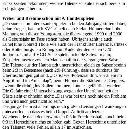
Einsatzzeiten bekommen, weitere Talente schaute der sich bereits in
Lehrgängen näher an.
Weber und Brehme schon mit A-Länderspielen
„Da sind schon interessante Spieler in beiden Jahrgangsstufen dabei,
keine Frage“, hat auch SVG-Chefcoach Stefan Hübner eine hohe
Meinung von diesen Youngstern, die überwiegend 1999 und 2000
als Geburtsjahr im Pass stehen haben. Übrigens zählt ja auch
LüneHüne Konrad Thole wie auch der Frankfurter Lorenz Karlitzek
oder Rottenburgs Jan Röling zum Kader der deutschen U20-
Junioren. Und auf VCO-Seite spielt auch Ole Schwarmann,
Zuspieler unserer zweiten Mannschaft in der vergangenen Saison.
Die Talente aus der Hauptstadt unterstrichen gleich zu Saisonbeginn
beim 2:3 in Bestensee (nach 2:0-Führung), dass sie durchaus für
Überraschungen gut sind. „Da ist viel Potenzial drin, vor allem im
Angriff und im Aufschlag“, nennt Hübner die Stärken des Gegners,
„wenn die richtig ins Rollen kommen, kann es gefährlich werden.“
Die Gefahr einer Unterschätzung wegen der Unerfahrenheit der
Gäste sieht er ohnehin nicht: „Das war bei uns noch nie ein Problem
und wird auch jetzt nicht so sein.“
Das junge Team ist allerdings noch großen Leistungsschwankungen
unterworfen, so dass es beim Doppel-Auftritt am letzten
Wochenende nach dem erwarteten 0:3 in Friedrichshafen auch beim
0:3 in Herrsching nichts zu holen gab. Gegen Herrsching unterliefen
den Talenten viele Fehler, allein 17 im Aufschlag.