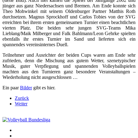
(siehe Bild). Auch hier kamen die Spieler der Jahrgänge 2002 und
jünger aus ganz Niedersachsen und Bremen. Am Ende konnte sich
Theo Mohwinkel mit seinem Oldenburger Partner Matthis Roth
durchsetzen. Magnus Sprockhoff und Carlos Tobies von der SVG
erreichten bei ihrem ersten gemeinsamen Turnier einen beachtlichen
vierten Platz. Die beiden sehr jungen SVG-Teams Mika
Lieblang/Maik Milberger und Falk Bahlmann/Leon Gehrke spielten
ebenfalls ihr erstes Turnier im Sand und lieferten sich ein
spannendes vereinsinternes Duell.
Teilnehmer und Ausrichter der beiden Cups waren am Ende sehr
zufrieden, denn die Mischung aus gutem Wetter, szenetypischer
Musik, guter Verpflegung und spannenden Volleyballspielen
machten aus den Turnieren ganz besondere Veranstaltungen –
Wiederholung nicht ausgeschlossen …
Ein paar
Bilder
gibt es hier.
Zurück
Weiter