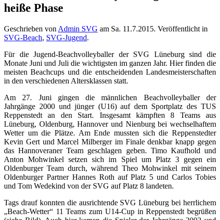
heiße Phase
Geschrieben von
Admin SVG
am
Sa. 11.7.2015
. Veröffentlicht in
SVG-Beach
,
SVG-Jugend
.
Für die Jugend-Beachvolleyballer der SVG Lüneburg sind die
Monate Juni und Juli die wichtigsten im ganzen Jahr. Hier finden die
meisten Beachcups und die entscheidenden Landesmeisterschaften
in den verschiedenen Altersklassen statt.
Am 27. Juni gingen die männlichen Beachvolleyballer der
Jahrgänge 2000 und jünger (U16) auf dem Sportplatz des TUS
Reppenstedt an den Start. Insgesamt kämpften 8 Teams aus
Lüneburg, Oldenburg, Hannover und Nienburg bei wechselhaftem
Wetter um die Plätze. Am Ende mussten sich die Reppenstedter
Kevin Gert und Marcel Milberger im Finale denkbar knapp gegen
das Hannoveraner Team geschlagen geben. Timo Kaufhold und
Anton Mohwinkel setzen sich im Spiel um Platz 3 gegen ein
Oldenburger Team durch, während Theo Mohwinkel mit seinem
Oldenburger Partner Hannes Roth auf Platz 5 und Carlos Tobies
und Tom Wedekind von der SVG auf Platz 8 landeten.
Tags drauf konnten die ausrichtende SVG Lüneburg bei herrlichem
„Beach-Wetter“ 11 Teams zum U14-Cup in Reppenstedt begrüßen