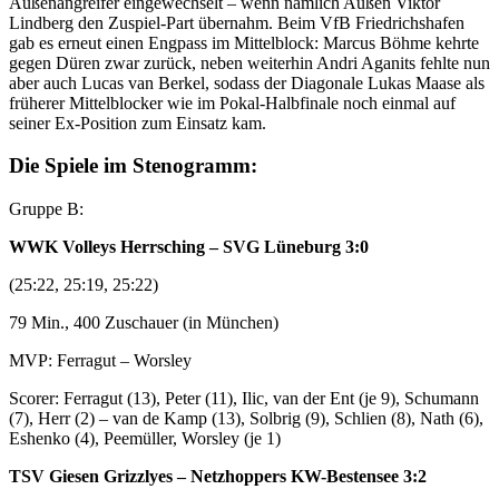
Außenangreifer eingewechselt – wenn nämlich Außen Viktor
Lindberg den Zuspiel-Part übernahm. Beim VfB Friedrichshafen
gab es erneut einen Engpass im Mittelblock: Marcus Böhme kehrte
gegen Düren zwar zurück, neben weiterhin Andri Aganits fehlte nun
aber auch Lucas van Berkel, sodass der Diagonale Lukas Maase als
früherer Mittelblocker wie im Pokal-Halbfinale noch einmal auf
seiner Ex-Position zum Einsatz kam.
Die Spiele im Stenogramm:
Gruppe B:
WWK Volleys Herrsching – SVG Lüneburg 3:0
(25:22, 25:19, 25:22)
79 Min., 400 Zuschauer (in München)
MVP: Ferragut – Worsley
Scorer: Ferragut (13), Peter (11), Ilic, van der Ent (je 9), Schumann
(7), Herr (2) – van de Kamp (13), Solbrig (9), Schlien (8), Nath (6),
Eshenko (4), Peemüller, Worsley (je 1)
TSV Giesen Grizzlyes – Netzhoppers KW-Bestensee 3:2