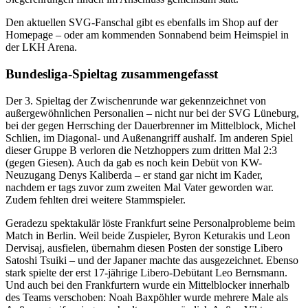
Den aktuellen SVG-Fanschal gibt es ebenfalls im Shop auf der
Homepage – oder am kommenden Sonnabend beim Heimspiel in
der LKH Arena.
Bundesliga-Spieltag zusammengefasst
Der 3. Spieltag der Zwischenrunde war gekennzeichnet von
außergewöhnlichen Personalien – nicht nur bei der SVG Lüneburg,
bei der gegen Herrsching der Dauerbrenner im Mittelblock, Michel
Schlien, im Diagonal- und Außenangriff aushalf. Im anderen Spiel
dieser Gruppe B verloren die Netzhoppers zum dritten Mal 2:3
(gegen Giesen). Auch da gab es noch kein Debüt von KW-
Neuzugang Denys Kaliberda – er stand gar nicht im Kader,
nachdem er tags zuvor zum zweiten Mal Vater geworden war.
Zudem fehlten drei weitere Stammspieler.
Geradezu spektakulär löste Frankfurt seine Personalprobleme beim
Match in Berlin. Weil beide Zuspieler, Byron Keturakis und Leon
Dervisaj, ausfielen, übernahm diesen Posten der sonstige Libero
Satoshi Tsuiki – und der Japaner machte das ausgezeichnet. Ebenso
stark spielte der erst 17-jährige Libero-Debütant Leo Bernsmann.
Und auch bei den Frankfurtern wurde ein Mittelblocker innerhalb
des Teams verschoben: Noah Baxpöhler wurde mehrere Male als