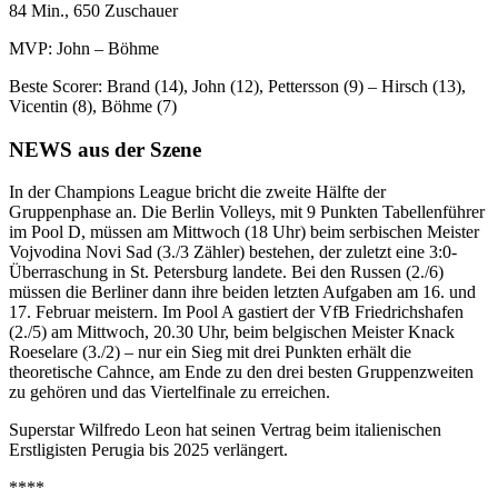
84 Min., 650 Zuschauer
MVP: John – Böhme
Beste Scorer: Brand (14), John (12), Pettersson (9) – Hirsch (13),
Vicentin (8), Böhme (7)
NEWS aus der Szene
In der Champions League bricht die zweite Hälfte der
Gruppenphase an. Die Berlin Volleys, mit 9 Punkten Tabellenführer
im Pool D, müssen am Mittwoch (18 Uhr) beim serbischen Meister
Vojvodina Novi Sad (3./3 Zähler) bestehen, der zuletzt eine 3:0-
Überraschung in St. Petersburg landete. Bei den Russen (2./6)
müssen die Berliner dann ihre beiden letzten Aufgaben am 16. und
17. Februar meistern. Im Pool A gastiert der VfB Friedrichshafen
(2./5) am Mittwoch, 20.30 Uhr, beim belgischen Meister Knack
Roeselare (3./2) – nur ein Sieg mit drei Punkten erhält die
theoretische Cahnce, am Ende zu den drei besten Gruppenzweiten
zu gehören und das Viertelfinale zu erreichen.
Superstar Wilfredo Leon hat seinen Vertrag beim italienischen
Erstligisten Perugia bis 2025 verlängert.
****