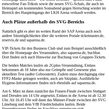
entworfene Fan-Trikots sowie die neuen SVG-Schals, die auch im
Heimspiel am kommenden Sonnabend gegen Herrsching wieder im
Bereich des Haupteingangs der LKH Arena verkauft werden.
Auch Plätze außerhalb des SVG-Bereichs
Natürlich gibt es aber im weiten Rund der SAP Arena auch noch
andere Sitzmöglichkeiten über die weiteren Portale ticketmaster.de,
reservix.de und saparena.de.
VIP-Tickets für den Business Club sind zum Beispiel ausschließlich
über die Homepage des Veranstalters, also saparena.de, buchbar.
Dort finden sich auch Hinweise zur Buchung von Gruppen-Tickets.
Die beiden Matches laufen als 2Gplus-Veranstaltung, Einlass
bekommen ab 18 Jahre also nur Geimpfte und Genesene plus
aktuellem Test (außer Geboosterte). Zudem muss durchgängig eine
FFP2-Maske getragen werden, auch am Sitzplatz. Ausführliche
Hygiene-Informationen finden sich ebenfalls auf saparena.de.
Am 6. März ist dann zunächst das Frauen-Finale zwischen Stuttgart
und Dresden um 14 Uhr angesetzt, Einlass in die Arena ist ab 12.30
Uhr. Ab 16.45 Uhr soll dann das Männer-Finale zwischen der SVG
Lüneburg und dem VfB Friedrichshafen laufen. Beide
Siegerehrungen finden im Anschluss gemeinsam statt.