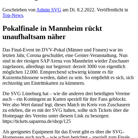
Geschrieben von
Admin SVG
am
Di. 8.2.2022
. Veröffentlicht in
Top-News
.
Pokalfinale in Mannheim rückt
unaufhaltsam näher
Das Final-Event im DVV-Pokal (Männer und Frauen) war im
letzten Jahr, Corona geschuldet, eine Geister-Veranstaltung. Nun
sind in der riesigen SAP Arena von Mannheim wieder Zuschauer
zugelassen, allerdings nur begrenzt: derzeit 3000 von eigentlich
möglichen 12.000. Entsprechend schwierig könnte es für
Kurzentschlossene werden, dabei zu sein. So empfiehlt es sich, sich
rechtzeitig um Eintrittskarten zu kümmern.
Die SVG Lüneburg hat – wie die anderen drei beteiligten Vereine
auch – ein Kontingent an Karten speziell für ihre Fans geblockt.
Wer also Wert darauf legt, dieses Match im Kreis von Zuschauern
zu erleben, die es mit der SVG halten, sollte sich Tickets über die
Homepage des Vereins unter diesem Link zu besorgen:
https://tickets.saparena.de/shop/125
Als geeignetes Equipment für das Event gibt es über die SVG-
Homepage auch noch – wie schon berichtet – speziell zum Finale