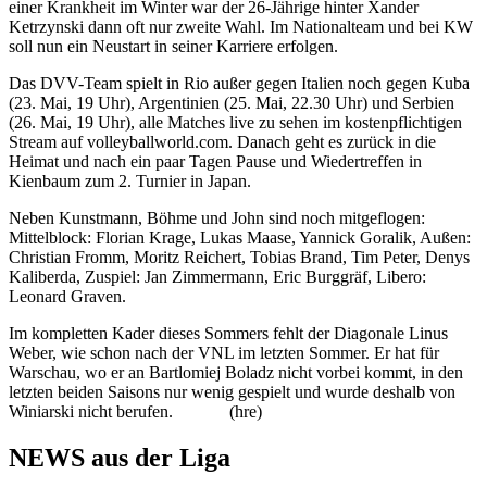
einer Krankheit im Winter war der 26-Jährige hinter Xander
Ketrzynski dann oft nur zweite Wahl. Im Nationalteam und bei KW
soll nun ein Neustart in seiner Karriere erfolgen.
Das DVV-Team spielt in Rio außer gegen Italien noch gegen Kuba
(23. Mai, 19 Uhr), Argentinien (25. Mai, 22.30 Uhr) und Serbien
(26. Mai, 19 Uhr), alle Matches live zu sehen im kostenpflichtigen
Stream auf volleyballworld.com. Danach geht es zurück in die
Heimat und nach ein paar Tagen Pause und Wiedertreffen in
Kienbaum zum 2. Turnier in Japan.
Neben Kunstmann, Böhme und John sind noch mitgeflogen:
Mittelblock: Florian Krage, Lukas Maase, Yannick Goralik, Außen:
Christian Fromm, Moritz Reichert, Tobias Brand, Tim Peter, Denys
Kaliberda, Zuspiel: Jan Zimmermann, Eric Burggräf, Libero:
Leonard Graven.
Im kompletten Kader dieses Sommers fehlt der Diagonale Linus
Weber, wie schon nach der VNL im letzten Sommer. Er hat für
Warschau, wo er an Bartlomiej Boladz nicht vorbei kommt, in den
letzten beiden Saisons nur wenig gespielt und wurde deshalb von
Winiarski nicht berufen. (hre)
NEWS aus der Liga