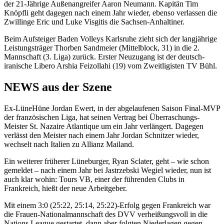
der 21-Jährige Außenangreifer Aaron Neumann. Kapitän Tim
Knöpfli geht dagegen nach einem Jahr wieder, ebenso verlassen die
Zwillinge Eric und Luke Visgitis die Sachsen-Anhaltiner.
Beim Aufsteiger Baden Volleys Karlsruhe zieht sich der langjährige
Leistungsträger Thorben Sandmeier (Mittelblock, 31) in die 2.
Mannschaft (3. Liga) zurück. Erster Neuzugang ist der deutsch-
iranische Libero Arshia Feizollahi (19) vom Zweitligisten TV Bühl.
NEWS aus der Szene
Ex-LüneHüne Jordan Ewert, in der abgelaufenen Saison Final-MVP
der französischen Liga, hat seinen Vertrag bei Überraschungs-
Meister St. Nazaire Atlantique um ein Jahr verlängert. Dagegen
verlässt den Meister nach einem Jahr Jordan Schnitzer wieder,
wechselt nach Italien zu Allianz Mailand.
Ein weiterer früherer Lüneburger, Ryan Sclater, geht – wie schon
gemeldet – nach einem Jahr bei Jastrzebski Wegiel wieder, nun ist
auch klar wohin: Tours VB, einer der führenden Clubs in
Frankreich, hießt der neue Arbeitgeber.
Mit einem 3:0 (25:22, 25:14, 25:22)-Erfolg gegen Frankreich war
die Frauen-Nationalmannschaft des DVV verheißungsvoll in die
Nations League gestartet, dann aber folgten Niederlagen gegen