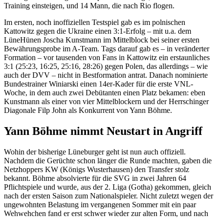
Training einsteigen, und 14 Mann, die nach Rio flogen.
Im ersten, noch inoffiziellen Testspiel gab es im polnischen
Kattowitz gegen die Ukraine einen 3:1-Erfolg – mit u.a. dem
LüneHünen Joscha Kunstmann im Mittelblock bei seiner ersten
Bewährungsprobe im A-Team. Tags darauf gab es – in veränderter
Formation – vor tausenden von Fans in Kattowitz ein erstaunliches
3:1 (25:23, 16:25, 25:16, 28:26) gegen Polen, das allerdings – wie
auch der DVV – nicht in Bestformation antrat. Danach nominierte
Bundestrainer Winiarski einen 14er-Kader für die erste VNL-
Woche, in dem auch zwei Debütanten einen Platz bekamen: eben
Kunstmann als einer von vier Mittelblockern und der Herrschinger
Diagonale Filp John als Konkurrent von Yann Böhme.
Yann Böhme nimmt Neustart in Angriff
Wohin der bisherige Lüneburger geht ist nun auch offiziell.
Nachdem die Gerüchte schon länger die Runde machten, gaben die
Netzhoppers KW (Königs Wusterhausen) den Transfer stolz
bekannt. Böhme absolvierte für die SVG in zwei Jahren 64
Pflichtspiele und wurde, aus der 2. Liga (Gotha) gekommen, gleich
nach der ersten Saison zum Nationalspieler. Nicht zuletzt wegen der
ungewohnten Belastung im vergangenen Sommer mit ein paar
Wehwehchen fand er erst schwer wieder zur alten Form, und nach