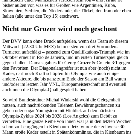
bisher außen vor, was es für Größen wie Argentinien, Kuba,
Slowenien, Serbien, die Niederlande, die Türkei, den Iran oder eben
Italien (alle unter den Top 15) erschwert.
Nicht nur Grozer wird noch geschont
Der DVV kann ohne Druck aufspielen, wenn das Team ab diesem
Mittwoch (22.30 Uhr MEZ) beim ersten von drei Vorrunden-
Turnieren aufschlägt – passend zum Qualifikations-Triumph wie im
Oktober erneut in Rio de Janeiro, und im ersten Turnierspiel gleich
gegen Italien. Damals gab es für Georg Grozer & Co. ein 3:1 gegen
den Favoriten. Der Diagonalangreifer ist nun aber (noch) nicht im
Kader, darf noch Kraft schöpfen für Olympia wie auch einige
andere Akteure, die bis ganz zum Ende der Saison am Ball waren
und/oder im letzten Jahr VNL, Europameisterschaft und eventuell
auch noch die Olympia-Quali gespielt haben.
So wird Bundestrainer Michal Winiarski wohl die Gelegenheit
nutzen, auch nachrückenden Talenten Bewährungschancen zu
geben oder sogar Youngstern mit Hinblick auf den nächsten
Olympia-Zyklus 2024 bis 2028 (Los Angeles) zum Debüt zu
verhelfen. Eine ganze Reihe von ihnen war ja in den letzten Wochen
schon zu Lehrgängen in Kienbaum. Jetzt wurde der zeitweise 30
Mann große Kader geteilt in Spätankömmlinge, die in Kienbaum ins