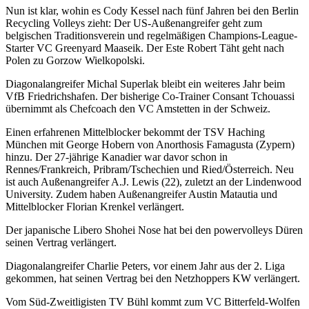
Nun ist klar, wohin es Cody Kessel nach fünf Jahren bei den Berlin
Recycling Volleys zieht: Der US-Außenangreifer geht zum
belgischen Traditionsverein und regelmäßigen Champions-League-
Starter VC Greenyard Maaseik. Der Este Robert Täht geht nach
Polen zu Gorzow Wielkopolski.
Diagonalangreifer Michal Superlak bleibt ein weiteres Jahr beim
VfB Friedrichshafen. Der bisherige Co-Trainer Consant Tchouassi
übernimmt als Chefcoach den VC Amstetten in der Schweiz.
Einen erfahrenen Mittelblocker bekommt der TSV Haching
München mit George Hobern von Anorthosis Famagusta (Zypern)
hinzu. Der 27-jährige Kanadier war davor schon in
Rennes/Frankreich, Pribram/Tschechien und Ried/Österreich. Neu
ist auch Außenangreifer A.J. Lewis (22), zuletzt an der Lindenwood
University. Zudem haben Außenangreifer Austin Matautia und
Mittelblocker Florian Krenkel verlängert.
Der japanische Libero Shohei Nose hat bei den powervolleys Düren
seinen Vertrag verlängert.
Diagonalangreifer Charlie Peters, vor einem Jahr aus der 2. Liga
gekommen, hat seinen Vertrag bei den Netzhoppers KW verlängert.
Vom Süd-Zweitligisten TV Bühl kommt zum VC Bitterfeld-Wolfen