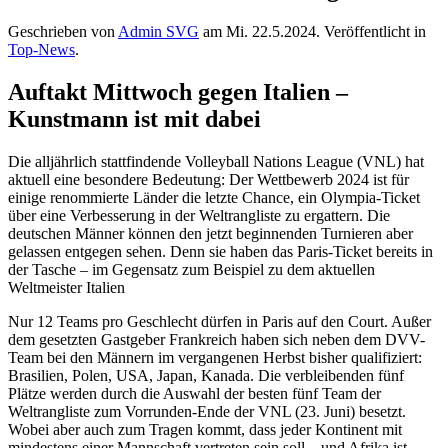
Geschrieben von
Admin SVG
am
Mi. 22.5.2024
. Veröffentlicht in
Top-News
.
Auftakt Mittwoch gegen Italien –
Kunstmann ist mit dabei
Die alljährlich stattfindende Volleyball Nations League (VNL) hat
aktuell eine besondere Bedeutung: Der Wettbewerb 2024 ist für
einige renommierte Länder die letzte Chance, ein Olympia-Ticket
über eine Verbesserung in der Weltrangliste zu ergattern. Die
deutschen Männer können den jetzt beginnenden Turnieren aber
gelassen entgegen sehen. Denn sie haben das Paris-Ticket bereits in
der Tasche – im Gegensatz zum Beispiel zu dem aktuellen
Weltmeister Italien
Nur 12 Teams pro Geschlecht dürfen in Paris auf den Court. Außer
dem gesetzten Gastgeber Frankreich haben sich neben dem DVV-
Team bei den Männern im vergangenen Herbst bisher qualifiziert:
Brasilien, Polen, USA, Japan, Kanada. Die verbleibenden fünf
Plätze werden durch die Auswahl der besten fünf Team der
Weltrangliste zum Vorrunden-Ende der VNL (23. Juni) besetzt.
Wobei aber auch zum Tragen kommt, dass jeder Kontinent mit
mindestens einer Mannschaft vertreten sein soll – und Afrika ist