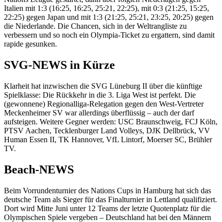
Italien mit 1:3 (16:25, 16:25, 25:21, 22:25), mit 0:3 (21:25, 15:25,
22:25) gegen Japan und mit 1:3 (21:25, 25:21, 23:25, 20:25) gegen
die Niederlande. Die Chancen, sich in der Weltrangliste zu
verbessern und so noch ein Olympia-Ticket zu ergattern, sind damit
rapide gesunken.
SVG-NEWS in Kürze
Klarheit hat inzwischen die SVG Lüneburg II über die künftige
Spielklasse: Die Rückkehr in die 3. Liga West ist perfekt. Die
(gewonnene) Regionalliga-Relegation gegen den West-Vertreter
Meckenheimer SV war allerdings überflüssig – auch der darf
aufsteigen. Weitere Gegner werden: USC Braunschweig, FCJ Köln,
PTSV Aachen, Tecklenburger Land Volleys, DJK Dellbrück, VV
Human Essen II, TK Hannover, VfL Lintorf, Moerser SC, Brühler
TV.
Beach-NEWS
Beim Vorrundenturnier des Nations Cups in Hamburg hat sich das
deutsche Team als Sieger für das Finalturnier in Lettland qualifiziert.
Dort wird Mitte Juni unter 12 Teams der letzte Quotenplatz für die
Olympischen Spiele vergeben – Deutschland hat bei den Männern