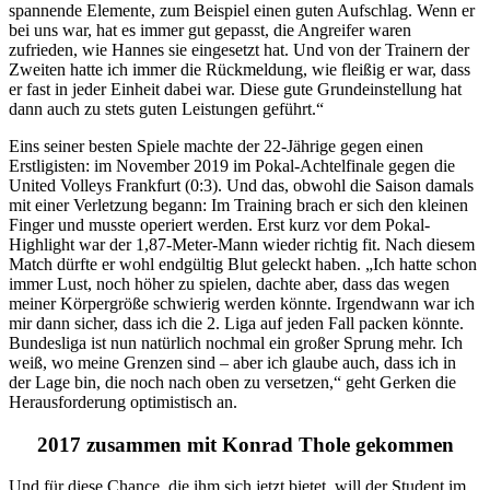
spannende Elemente, zum Beispiel einen guten Aufschlag. Wenn er
bei uns war, hat es immer gut gepasst, die Angreifer waren
zufrieden, wie Hannes sie eingesetzt hat. Und von der Trainern der
Zweiten hatte ich immer die Rückmeldung, wie fleißig er war, dass
er fast in jeder Einheit dabei war. Diese gute Grundeinstellung hat
dann auch zu stets guten Leistungen geführt.“
Eins seiner besten Spiele machte der 22-Jährige gegen einen
Erstligisten: im November 2019 im Pokal-Achtelfinale gegen die
United Volleys Frankfurt (0:3). Und das, obwohl die Saison damals
mit einer Verletzung begann: Im Training brach er sich den kleinen
Finger und musste operiert werden. Erst kurz vor dem Pokal-
Highlight war der 1,87-Meter-Mann wieder richtig fit. Nach diesem
Match dürfte er wohl endgültig Blut geleckt haben. „Ich hatte schon
immer Lust, noch höher zu spielen, dachte aber, dass das wegen
meiner Körpergröße schwierig werden könnte. Irgendwann war ich
mir dann sicher, dass ich die 2. Liga auf jeden Fall packen könnte.
Bundesliga ist nun natürlich nochmal ein großer Sprung mehr. Ich
weiß, wo meine Grenzen sind – aber ich glaube auch, dass ich in
der Lage bin, die noch nach oben zu versetzen,“ geht Gerken die
Herausforderung optimistisch an.
2017 zusammen mit Konrad Thole gekommen
Und für diese Chance, die ihm sich jetzt bietet, will der Student im