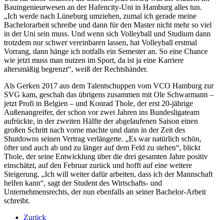
Bauingenieurwesen an der Hafencity-Uni in Hamburg alles tun.
„Ich werde nach Lüneburg umziehen, zumal ich gerade meine
Bachelorarbeit schreibe und dann für den Master nicht mehr so viel
in der Uni sein muss. Und wenn sich Volleyball und Studium dann
trotzdem nur schwer vereinbaren lassen, hat Volleyball erstmal
Vorrang, dann hänge ich notfalls ein Semester an. So eine Chance
wie jetzt muss man nutzen im Sport, da ist ja eine Karriere
altersmäßig begrenzt“, weiß der Rechtshänder.
Als Gerken 2017 aus dem Talentschuppen vom VCO Hamburg zur
SVG kam, geschah das übrigens zusammen mit Ole Schwarmann –
jetzt Profi in Belgien – und Konrad Thole, der erst 20-jährige
Außenangreifer, der schon vor zwei Jahren ins Bundesligateam
aufrückte, in der zweiten Hälfte der abgelaufenen Saison einen
großen Schritt nach vorne machte und dann in der Zeit des
Shutdowns seinen Vertrag verlängerte. „Es war natürlich schön,
öfter und auch ab und zu länger auf dem Feld zu stehen“, blickt
Thole, der seine Entwicklung über die drei gesamten Jahre positiv
einschätzt, auf den Februar zurück und hofft auf eine weitere
Steigerung. „Ich will weiter dafür arbeiten, dass ich der Mannschaft
helfen kann“, sagt der Student des Wirtschafts- und
Unternehmensrechts, der nun ebenfalls an seiner Bachelor-Arbeit
schreibt.
Zurück