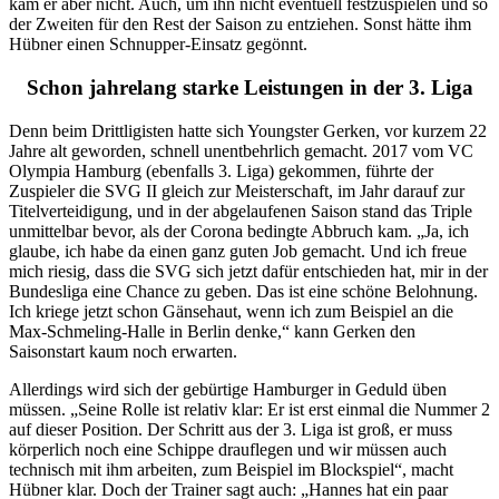
kam er aber nicht. Auch, um ihn nicht eventuell festzuspielen und so
der Zweiten für den Rest der Saison zu entziehen. Sonst hätte ihm
Hübner einen Schnupper-Einsatz gegönnt.
Schon jahrelang starke Leistungen in der 3. Liga
Denn beim Drittligisten hatte sich Youngster Gerken, vor kurzem 22
Jahre alt geworden, schnell unentbehrlich gemacht. 2017 vom VC
Olympia Hamburg (ebenfalls 3. Liga) gekommen, führte der
Zuspieler die SVG II gleich zur Meisterschaft, im Jahr darauf zur
Titelverteidigung, und in der abgelaufenen Saison stand das Triple
unmittelbar bevor, als der Corona bedingte Abbruch kam. „Ja, ich
glaube, ich habe da einen ganz guten Job gemacht. Und ich freue
mich riesig, dass die SVG sich jetzt dafür entschieden hat, mir in der
Bundesliga eine Chance zu geben. Das ist eine schöne Belohnung.
Ich kriege jetzt schon Gänsehaut, wenn ich zum Beispiel an die
Max-Schmeling-Halle in Berlin denke,“ kann Gerken den
Saisonstart kaum noch erwarten.
Allerdings wird sich der gebürtige Hamburger in Geduld üben
müssen. „Seine Rolle ist relativ klar: Er ist erst einmal die Nummer 2
auf dieser Position. Der Schritt aus der 3. Liga ist groß, er muss
körperlich noch eine Schippe drauflegen und wir müssen auch
technisch mit ihm arbeiten, zum Beispiel im Blockspiel“, macht
Hübner klar. Doch der Trainer sagt auch: „Hannes hat ein paar