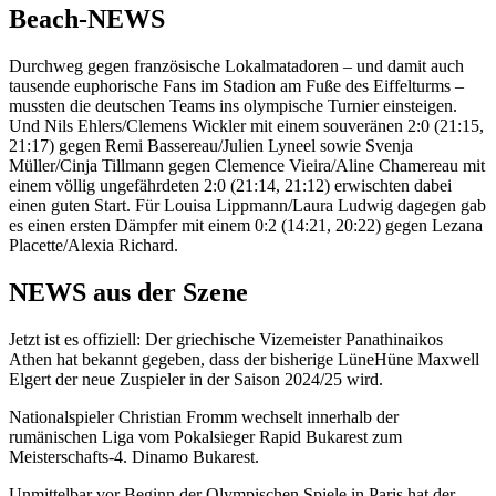
Beach-NEWS
Durchweg gegen französische Lokalmatadoren – und damit auch
tausende euphorische Fans im Stadion am Fuße des Eiffelturms –
mussten die deutschen Teams ins olympische Turnier einsteigen.
Und Nils Ehlers/Clemens Wickler mit einem souveränen 2:0 (21:15,
21:17) gegen Remi Bassereau/Julien Lyneel sowie Svenja
Müller/Cinja Tillmann gegen Clemence Vieira/Aline Chamereau mit
einem völlig ungefährdeten 2:0 (21:14, 21:12) erwischten dabei
einen guten Start. Für Louisa Lippmann/Laura Ludwig dagegen gab
es einen ersten Dämpfer mit einem 0:2 (14:21, 20:22) gegen Lezana
Placette/Alexia Richard.
NEWS aus der Szene
Jetzt ist es offiziell: Der griechische Vizemeister Panathinaikos
Athen hat bekannt gegeben, dass der bisherige LüneHüne Maxwell
Elgert der neue Zuspieler in der Saison 2024/25 wird.
Nationalspieler Christian Fromm wechselt innerhalb der
rumänischen Liga vom Pokalsieger Rapid Bukarest zum
Meisterschafts-4. Dinamo Bukarest.
Unmittelbar vor Beginn der Olympischen Spiele in Paris hat der