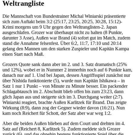
Weltrangliste
Die Mannschaft von Bundestrainer Michal Winiarski präsentierte
sich zum Auftakt beim 3:2 (25:17, 23:25, 20:25, 30:28, 15:12)-
Krimi morgens um 9 Uhr gegen den Weltranglisten-2. Japan
ausgeschlafen. Grozer war überhaupt nicht zu halten (8 Punkte,
darunter 3 Asse), Außen war Brand (4) sofort gut im Match, zudem
stand die Annahme felsenfest. Über 6:2, 11:7, 17:10 und 20:14
gelang den Mannen um den starken Zuspieler und Kapitän Kampa
einen Start nach Maß.
Grozers Quote sank dann aber im 2. und 3. Satz dramatisch (25%
und 12%), wobei er in Nummer 2 immerhin noch auf 6 Punkte kam,
danach nur auf 1. Und bei Japan, dessen Angriffsspiel zunächst nur
über Nishida funktionierte (5), wurde nun Kapitän Ishikawa – in
Satz 1 nur 1 Punkt – von Minute zu Minute besser. Ein packender
Schlagabtausch im 2. Abschnitt blieb offen bis zum 23:23, dann
glich Japan aus und steigerte sich im 3. Durchgang weiter (2:7).
Winiarski reagiert, brachte Außen Karlitzek für Brand. Das zeigte
Wirkung (8:9), dann zog der Gegner wieder davon (16:21). Nun
kam noch Reichert für Schott, der Satz aber war weg 1:2.
Aber die beiden Außen blieben auf dem Court und drehten im 4.
Satz auf (Reichert 8, Karlitzek 5). Zudem meldete sich Grozer
zurück (6), und das ohnehin bestens funktionierte Spiel über die