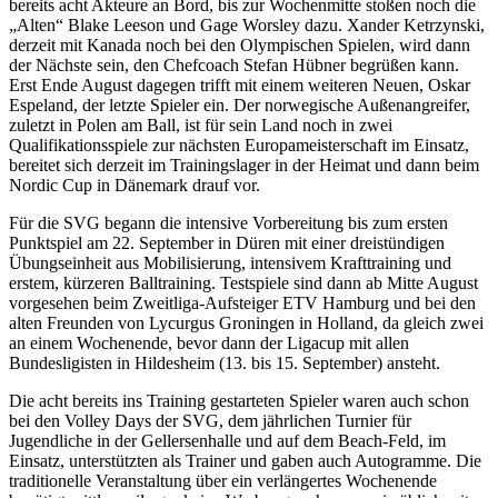
bereits acht Akteure an Bord, bis zur Wochenmitte stoßen noch die
„Alten“ Blake Leeson und Gage Worsley dazu. Xander Ketrzynski,
derzeit mit Kanada noch bei den Olympischen Spielen, wird dann
der Nächste sein, den Chefcoach Stefan Hübner begrüßen kann.
Erst Ende August dagegen trifft mit einem weiteren Neuen, Oskar
Espeland, der letzte Spieler ein. Der norwegische Außenangreifer,
zuletzt in Polen am Ball, ist für sein Land noch in zwei
Qualifikationsspiele zur nächsten Europameisterschaft im Einsatz,
bereitet sich derzeit im Trainingslager in der Heimat und dann beim
Nordic Cup in Dänemark drauf vor.
Für die SVG begann die intensive Vorbereitung bis zum ersten
Punktspiel am 22. September in Düren mit einer dreistündigen
Übungseinheit aus Mobilisierung, intensivem Krafttraining und
erstem, kürzeren Balltraining. Testspiele sind dann ab Mitte August
vorgesehen beim Zweitliga-Aufsteiger ETV Hamburg und bei den
alten Freunden von Lycurgus Groningen in Holland, da gleich zwei
an einem Wochenende, bevor dann der Ligacup mit allen
Bundesligisten in Hildesheim (13. bis 15. September) ansteht.
Die acht bereits ins Training gestarteten Spieler waren auch schon
bei den Volley Days der SVG, dem jährlichen Turnier für
Jugendliche in der Gellersenhalle und auf dem Beach-Feld, im
Einsatz, unterstützten als Trainer und gaben auch Autogramme. Die
traditionelle Veranstaltung über ein verlängertes Wochenende