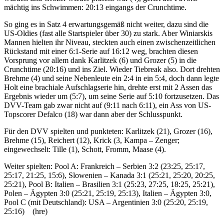
mächtig ins Schwimmen: 20:13 eingangs der Crunchtime.
So ging es in Satz 4 erwartungsgemäß nicht weiter, dazu sind die
US-Oldies (fast alle Startspieler über 30) zu stark. Aber Winiarskis
Mannen hielten ihr Niveau, steckten auch einen zwischenzeitlichen
Rückstand mit einer 6:1-Serie auf 16:12 weg, brachten diesen
Vorsprung vor allem dank Karlitzek (6) und Grozer (5) in die
Crunchtime (20:16) und ins Ziel. Wieder Tiebreak also. Dort drehten
Brehme (4) und seine Nebenleute ein 2:4 in ein 5:4, doch dann legte
Holt eine brachiale Aufschlagserie hin, drehte erst mit 2 Assen das
Ergebnis wieder um (5:7), um seine Serie auf 5:10 fortzusetzen. Das
DVV-Team gab zwar nicht auf (9:11 nach 6:11), ein Ass von US-
Topscorer Defalco (18) war dann aber der Schlusspunkt.
Für den DVV spielten und punkteten: Karlitzek (21), Grozer (16),
Brehme (15), Reichert (12), Krick (3, Kampa – Zenger;
eingewechselt: Tille (1), Schott, Fromm, Maase (4).
Weiter spielten: Pool A: Frankreich – Serbien 3:2 (23:25, 25:17,
25:17, 21:25, 15:6), Slowenien – Kanada 3:1 (25:21, 25:20, 20:25,
25:21), Pool B: Italien – Brasilien 3:1 (25:23, 27:25, 18:25, 25:21),
Polen – Ägypten 3:0 (25:21, 25:19, 25:13), Italien – Ägypten 3:0,
Pool C (mit Deutschland): USA – Argentinien 3:0 (25:20, 25:19,
25:16) (hre)