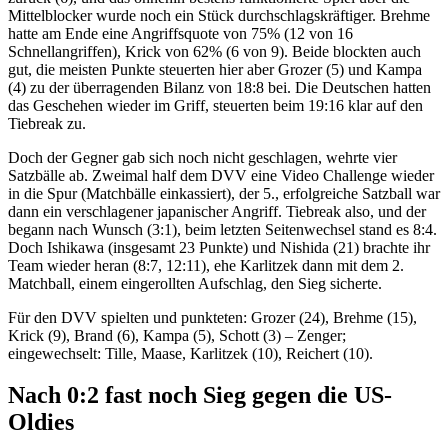
Mittelblocker wurde noch ein Stück durchschlagskräftiger. Brehme
hatte am Ende eine Angriffsquote von 75% (12 von 16
Schnellangriffen), Krick von 62% (6 von 9). Beide blockten auch
gut, die meisten Punkte steuerten hier aber Grozer (5) und Kampa
(4) zu der überragenden Bilanz von 18:8 bei. Die Deutschen hatten
das Geschehen wieder im Griff, steuerten beim 19:16 klar auf den
Tiebreak zu.
Doch der Gegner gab sich noch nicht geschlagen, wehrte vier
Satzbälle ab. Zweimal half dem DVV eine Video Challenge wieder
in die Spur (Matchbälle einkassiert), der 5., erfolgreiche Satzball war
dann ein verschlagener japanischer Angriff. Tiebreak also, und der
begann nach Wunsch (3:1), beim letzten Seitenwechsel stand es 8:4.
Doch Ishikawa (insgesamt 23 Punkte) und Nishida (21) brachte ihr
Team wieder heran (8:7, 12:11), ehe Karlitzek dann mit dem 2.
Matchball, einem eingerollten Aufschlag, den Sieg sicherte.
Für den DVV spielten und punkteten: Grozer (24), Brehme (15),
Krick (9), Brand (6), Kampa (5), Schott (3) – Zenger;
eingewechselt: Tille, Maase, Karlitzek (10), Reichert (10).
Nach 0:2 fast noch Sieg gegen die US-
Oldies