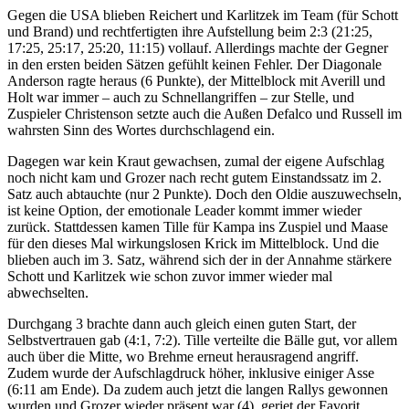
Gegen die USA blieben Reichert und Karlitzek im Team (für Schott
und Brand) und rechtfertigten ihre Aufstellung beim 2:3 (21:25,
17:25, 25:17, 25:20, 11:15) vollauf. Allerdings machte der Gegner
in den ersten beiden Sätzen gefühlt keinen Fehler. Der Diagonale
Anderson ragte heraus (6 Punkte), der Mittelblock mit Averill und
Holt war immer – auch zu Schnellangriffen – zur Stelle, und
Zuspieler Christenson setzte auch die Außen Defalco und Russell im
wahrsten Sinn des Wortes durchschlagend ein.
Dagegen war kein Kraut gewachsen, zumal der eigene Aufschlag
noch nicht kam und Grozer nach recht gutem Einstandssatz im 2.
Satz auch abtauchte (nur 2 Punkte). Doch den Oldie auszuwechseln,
ist keine Option, der emotionale Leader kommt immer wieder
zurück. Stattdessen kamen Tille für Kampa ins Zuspiel und Maase
für den dieses Mal wirkungslosen Krick im Mittelblock. Und die
blieben auch im 3. Satz, während sich der in der Annahme stärkere
Schott und Karlitzek wie schon zuvor immer wieder mal
abwechselten.
Durchgang 3 brachte dann auch gleich einen guten Start, der
Selbstvertrauen gab (4:1, 7:2). Tille verteilte die Bälle gut, vor allem
auch über die Mitte, wo Brehme erneut herausragend angriff.
Zudem wurde der Aufschlagdruck höher, inklusive einiger Asse
(6:11 am Ende). Da zudem auch jetzt die langen Rallys gewonnen
wurden und Grozer wieder präsent war (4), geriet der Favorit