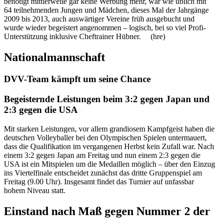
benötigt mittlerweile gar keine Werbung mehr, war wie üblich mit
64 teilnehmenden Jungen und Mädchen, dieses Mal der Jahrgänge
2009 bis 2013, auch auswärtiger Vereine früh ausgebucht und
wurde wieder begeistert angenommen – logisch, bei so viel Profi-
Unterstützung inklusive Cheftrainer Hübner. (hre)
Nationalmannschaft
DVV-Team kämpft um seine Chance
Begeisternde Leistungen beim 3:2 gegen Japan und
2:3 gegen die USA
Mit starken Leistungen, vor allem grandiosem Kampfgeist haben die
deutschen Volleyballer bei den Olympischen Spielen untermauert,
dass die Qualifikation im vergangenen Herbst kein Zufall war. Nach
einem 3:2 gegen Japan am Freitag und nun einem 2:3 gegen die
USA ist ein Mitspielen um die Medaillen möglich – über den Einzug
ins Viertelfinale entscheidet zunächst das dritte Gruppenspiel am
Freitag (9.00 Uhr). Insgesamt findet das Turnier auf unfassbar
hohem Niveau statt.
Einstand nach Maß gegen Nummer 2 der