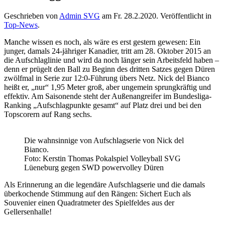
Geschrieben von
Admin SVG
am
Fr. 28.2.2020
. Veröffentlicht in
Top-News
.
Manche wissen es noch, als wäre es erst gestern gewesen: Ein
junger, damals 24-jähriger Kanadier, tritt am 28. Oktober 2015 an
die Aufschlaglinie und wird da noch länger sein Arbeitsfeld haben –
denn er prügelt den Ball zu Beginn des dritten Satzes gegen Düren
zwölfmal in Serie zur 12:0-Führung übers Netz. Nick del Bianco
heißt er, „nur“ 1,95 Meter groß, aber ungemein sprungkräftig und
effektiv. Am Saisonende steht der Außenangreifer im Bundesliga-
Ranking „Aufschlagpunkte gesamt“ auf Platz drei und bei den
Topscorern auf Rang sechs.
Die wahnsinnige von Aufschlagserie von Nick del
Bianco.
Foto: Kerstin Thomas Pokalspiel Volleyball SVG
Lüeneburg gegen SWD powervolley Düren
Als Erinnerung an die legendäre Aufschlagserie und die damals
überkochende Stimmung auf den Rängen: Sichert Euch als
Souvenier einen Quadratmeter des Spielfeldes aus der
Gellersenhalle!