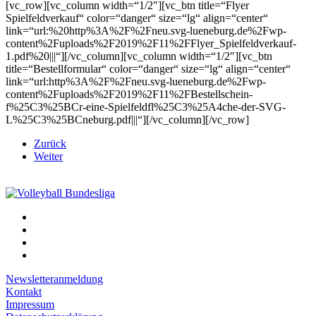
[vc_row][vc_column width=“1/2″][vc_btn title=“Flyer
Spielfeldverkauf“ color=“danger“ size=“lg“ align=“center“
link=“url:%20http%3A%2F%2Fneu.svg-lueneburg.de%2Fwp-
content%2Fuploads%2F2019%2F11%2FFlyer_Spielfeldverkauf-
1.pdf%20|||“][/vc_column][vc_column width=“1/2″][vc_btn
title=“Bestellformular“ color=“danger“ size=“lg“ align=“center“
link=“url:http%3A%2F%2Fneu.svg-lueneburg.de%2Fwp-
content%2Fuploads%2F2019%2F11%2FBestellschein-
f%25C3%25BCr-eine-Spielfeldfl%25C3%25A4che-der-SVG-
L%25C3%25BCneburg.pdf|||“][/vc_column][/vc_row]
Zurück
Weiter
Newsletteranmeldung
Kontakt
Impressum