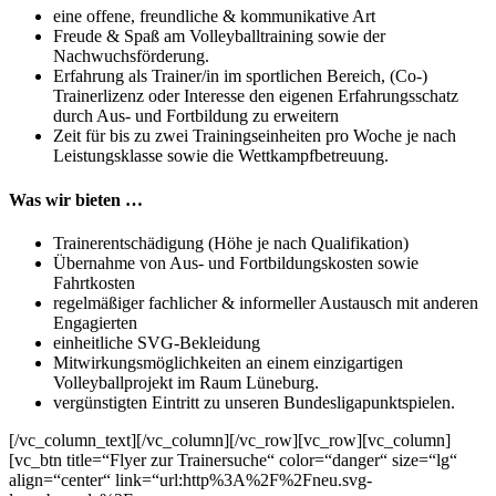
eine offene, freundliche & kommunikative Art
Freude & Spaß am Volleyballtraining sowie der
Nachwuchsförderung.
Erfahrung als Trainer/in im sportlichen Bereich, (Co-)
Trainerlizenz oder Interesse den eigenen Erfahrungsschatz
durch Aus- und Fortbildung zu erweitern
Zeit für bis zu zwei Trainingseinheiten pro Woche je nach
Leistungsklasse sowie die Wettkampfbetreuung.
Was wir bieten …
Trainerentschädigung (Höhe je nach Qualifikation)
Übernahme von Aus- und Fortbildungskosten sowie
Fahrtkosten
regelmäßiger fachlicher & informeller Austausch mit anderen
Engagierten
einheitliche SVG-Bekleidung
Mitwirkungsmöglichkeiten an einem einzigartigen
Volleyballprojekt im Raum Lüneburg.
vergünstigten Eintritt zu unseren Bundesligapunktspielen.
[/vc_column_text][/vc_column][/vc_row][vc_row][vc_column]
[vc_btn title=“Flyer zur Trainersuche“ color=“danger“ size=“lg“
align=“center“ link=“url:http%3A%2F%2Fneu.svg-