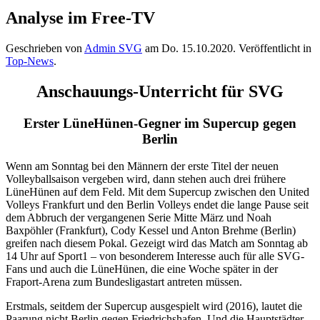
Analyse im Free-TV
Geschrieben von
Admin SVG
am
Do. 15.10.2020
. Veröffentlicht in
Top-News
.
Anschauungs-Unterricht für SVG
Erster LüneHünen-Gegner im Supercup gegen
Berlin
Wenn am Sonntag bei den Männern der erste Titel der neuen
Volleyballsaison vergeben wird, dann stehen auch drei frühere
LüneHünen auf dem Feld. Mit dem Supercup zwischen den United
Volleys Frankfurt und den Berlin Volleys endet die lange Pause seit
dem Abbruch der vergangenen Serie Mitte März und Noah
Baxpöhler (Frankfurt), Cody Kessel und Anton Brehme (Berlin)
greifen nach diesem Pokal. Gezeigt wird das Match am Sonntag ab
14 Uhr auf Sport1 – von besonderem Interesse auch für alle SVG-
Fans und auch die LüneHünen, die eine Woche später in der
Fraport-Arena zum Bundesligastart antreten müssen.
Erstmals, seitdem der Supercup ausgespielt wird (2016), lautet die
Paarung nicht Berlin gegen Friedrichshafen. Und die Hauptstädter