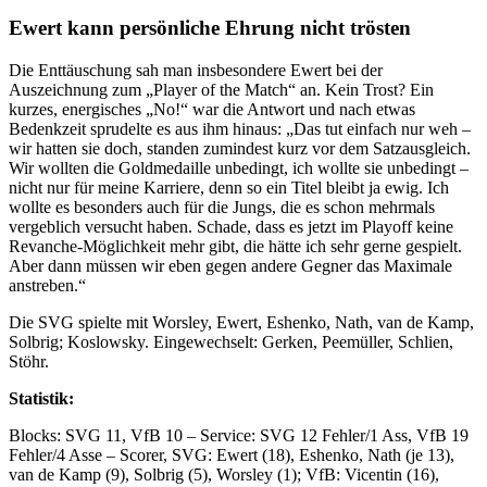
Ewert kann persönliche Ehrung nicht trösten
Die Enttäuschung sah man insbesondere Ewert bei der
Auszeichnung zum „Player of the Match“ an. Kein Trost? Ein
kurzes, energisches „No!“ war die Antwort und nach etwas
Bedenkzeit sprudelte es aus ihm hinaus: „Das tut einfach nur weh –
wir hatten sie doch, standen zumindest kurz vor dem Satzausgleich.
Wir wollten die Goldmedaille unbedingt, ich wollte sie unbedingt –
nicht nur für meine Karriere, denn so ein Titel bleibt ja ewig. Ich
wollte es besonders auch für die Jungs, die es schon mehrmals
vergeblich versucht haben. Schade, dass es jetzt im Playoff keine
Revanche-Möglichkeit mehr gibt, die hätte ich sehr gerne gespielt.
Aber dann müssen wir eben gegen andere Gegner das Maximale
anstreben.“
Die SVG spielte mit Worsley, Ewert, Eshenko, Nath, van de Kamp,
Solbrig; Koslowsky. Eingewechselt: Gerken, Peemüller, Schlien,
Stöhr.
Statistik:
Blocks: SVG 11, VfB 10 – Service: SVG 12 Fehler/1 Ass, VfB 19
Fehler/4 Asse – Scorer, SVG: Ewert (18), Eshenko, Nath (je 13),
van de Kamp (9), Solbrig (5), Worsley (1); VfB: Vicentin (16),