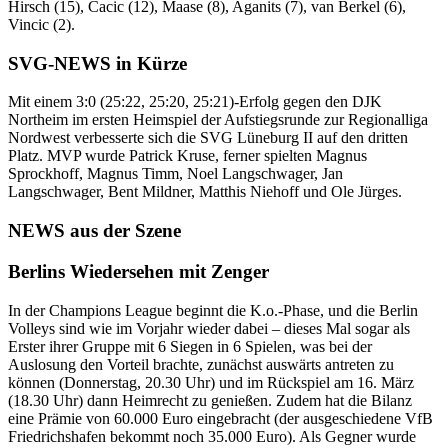
Hirsch (15), Cacic (12), Maase (8), Aganits (7), van Berkel (6),
Vincic (2).
SVG-NEWS in Kürze
Mit einem 3:0 (25:22, 25:20, 25:21)-Erfolg gegen den DJK
Northeim im ersten Heimspiel der Aufstiegsrunde zur Regionalliga
Nordwest verbesserte sich die SVG Lüneburg II auf den dritten
Platz. MVP wurde Patrick Kruse, ferner spielten Magnus
Sprockhoff, Magnus Timm, Noel Langschwager, Jan
Langschwager, Bent Mildner, Matthis Niehoff und Ole Jürges.
NEWS aus der Szene
Berlins Wiedersehen mit Zenger
In der Champions League beginnt die K.o.-Phase, und die Berlin
Volleys sind wie im Vorjahr wieder dabei – dieses Mal sogar als
Erster ihrer Gruppe mit 6 Siegen in 6 Spielen, was bei der
Auslosung den Vorteil brachte, zunächst auswärts antreten zu
können (Donnerstag, 20.30 Uhr) und im Rückspiel am 16. März
(18.30 Uhr) dann Heimrecht zu genießen. Zudem hat die Bilanz
eine Prämie von 60.000 Euro eingebracht (der ausgeschiedene VfB
Friedrichshafen bekommt noch 35.000 Euro). Als Gegner wurde