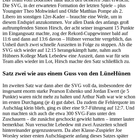
Die SVG, in der erwarteten Formation der letzten Spiele – plus
Youngster Theo Mohwinkel und Oldie Matthias Pompe als 2.
Libero im sonstigen 12er-Kader – brauchte eine Weile, um in
diesem Endspiel anzukommen. Vor allen Dank des anfangs groß
auftrumpfenden Simon Hirsch, der acht seiner insgesamt 15 Punkte
im Eingangssatz machte, zog der Rekord-Cupgewinner bald auf
11:6 und dann auf 13:6 davon – Hübner versuchte vergeblich, das
Unheil durch zwei schnelle Auszeiten in Folge zu stoppen. Als die
SVG sich wieder auf 12:15 herangekämpft hatte, nahm auch
Hübners Kollege Mark Lebedew eine Auszeit, dann war für sein
Team alles wieder im Lot, Hirsch machte den Satz schließlich zu.
Satz zwei wie aus einem Guss von den LüneHünen
Im zweiten Satz war dann aber die SVG voll da, insbesondere der
insgesamt enorm starke Pearson Eshenko und Jordan Ewert (je 5
Punkte) waren nicht mehr zu halten und Arthur Nath war wie schon
im ersten Durchgang (je 4) gut dabei. Da zudem die Fehlerquote im
Aufschlag klein blieb, ging es über eine 9:7-Führung auf 12:7. Und
nun machten sich auch die etwa 300 SVG-Fans unter den
Zuschauern – die zunächst geschockt gewirkt hatten – immer lauter
bemerkbar. Nun versuchte Lebedew mit zwei Auszeiten schnell
hintereinander gegenzusteuern. Da aber Klasse-Zuspieler Joe
Worsley seiner ersten Aufschlagserie anfang dieses Satzes später