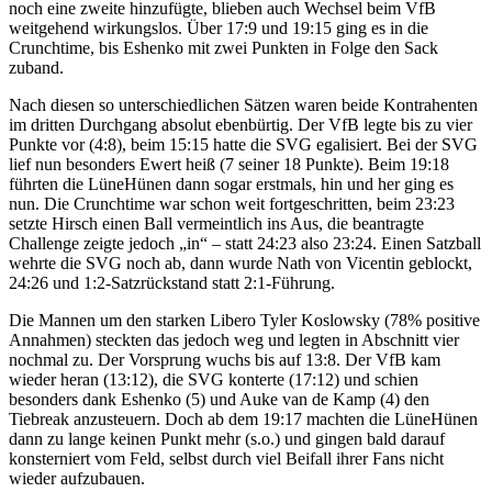
noch eine zweite hinzufügte, blieben auch Wechsel beim VfB
weitgehend wirkungslos. Über 17:9 und 19:15 ging es in die
Crunchtime, bis Eshenko mit zwei Punkten in Folge den Sack
zuband.
Nach diesen so unterschiedlichen Sätzen waren beide Kontrahenten
im dritten Durchgang absolut ebenbürtig. Der VfB legte bis zu vier
Punkte vor (4:8), beim 15:15 hatte die SVG egalisiert. Bei der SVG
lief nun besonders Ewert heiß (7 seiner 18 Punkte). Beim 19:18
führten die LüneHünen dann sogar erstmals, hin und her ging es
nun. Die Crunchtime war schon weit fortgeschritten, beim 23:23
setzte Hirsch einen Ball vermeintlich ins Aus, die beantragte
Challenge zeigte jedoch „in“ – statt 24:23 also 23:24. Einen Satzball
wehrte die SVG noch ab, dann wurde Nath von Vicentin geblockt,
24:26 und 1:2-Satzrückstand statt 2:1-Führung.
Die Mannen um den starken Libero Tyler Koslowsky (78% positive
Annahmen) steckten das jedoch weg und legten in Abschnitt vier
nochmal zu. Der Vorsprung wuchs bis auf 13:8. Der VfB kam
wieder heran (13:12), die SVG konterte (17:12) und schien
besonders dank Eshenko (5) und Auke van de Kamp (4) den
Tiebreak anzusteuern. Doch ab dem 19:17 machten die LüneHünen
dann zu lange keinen Punkt mehr (s.o.) und gingen bald darauf
konsterniert vom Feld, selbst durch viel Beifall ihrer Fans nicht
wieder aufzubauen.