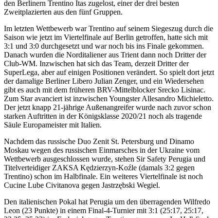
den Berlinern Trentino Itas zugelost, einer der drei besten
Zweitplazierten aus den fünf Gruppen.
Im letzten Wettbewerb war Trentino auf seinem Siegeszug durch die
Saison wie jetzt im Viertelfinale auf Berlin getroffen, hatte sich mit
3:1 und 3:0 durchgesetzt und war noch bis ins Finale gekommen.
Danach wurden die Norditaliener aus Trient dann noch Dritter der
Club-WM. Inzwischen hat sich das Team, derzeit Dritter der
SuperLega, aber auf einigen Positionen verändert. So spielt dort jetzt
der damalige Berliner Libero Julian Zenger, und ein Wiedersehen
gibt es auch mit dem früheren BRV-Mittelblocker Srecko Lisinac.
Zum Star avanciert ist inzwischen Youngster Allesandro Michieletto.
Der jetzt knapp 21-jährige Außenangreifer wurde nach zuvor schon
starken Auftritten in der Königsklasse 2020/21 noch als tragende
Säule Europameister mit Italien.
Nachdem das russische Duo Zenit St. Petersburg und Dinamo
Moskau wegen des russischen Einmarsches in der Ukraine vom
Wettbewerb ausgeschlossen wurde, stehen Sir Safety Perugia und
Titelverteidiger ZAKSA Kędzierzyn-Koźle (damals 3:2 gegen
Trentino) schon im Halbfinale. Ein weiteres Viertelfinale ist noch
Cucine Lube Civitanova gegen Jastrzębski Wegiel.
Den italienischen Pokal hat Perugia um den überragenden Wilfredo
Leon (23 Punkte) in einem Final-4-Turnier mit 3:1 (25:17, 25:17,