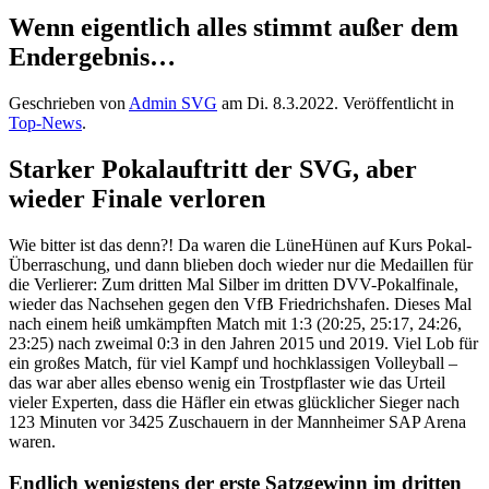
Wenn eigentlich alles stimmt außer dem
Endergebnis…
Geschrieben von
Admin SVG
am
Di. 8.3.2022
. Veröffentlicht in
Top-News
.
Starker Pokalauftritt der SVG, aber
wieder Finale verloren
Wie bitter ist das denn?! Da waren die LüneHünen auf Kurs Pokal-
Überraschung, und dann blieben doch wieder nur die Medaillen für
die Verlierer: Zum dritten Mal Silber im dritten DVV-Pokalfinale,
wieder das Nachsehen gegen den VfB Friedrichshafen. Dieses Mal
nach einem heiß umkämpften Match mit 1:3 (20:25, 25:17, 24:26,
23:25) nach zweimal 0:3 in den Jahren 2015 und 2019. Viel Lob für
ein großes Match, für viel Kampf und hochklassigen Volleyball –
das war aber alles ebenso wenig ein Trostpflaster wie das Urteil
vieler Experten, dass die Häfler ein etwas glücklicher Sieger nach
123 Minuten vor 3425 Zuschauern in der Mannheimer SAP Arena
waren.
Endlich wenigstens der erste Satzgewinn im dritten