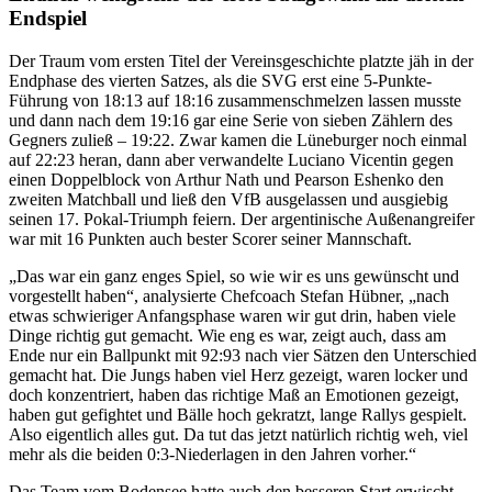
Endspiel
Der Traum vom ersten Titel der Vereinsgeschichte platzte jäh in der
Endphase des vierten Satzes, als die SVG erst eine 5-Punkte-
Führung von 18:13 auf 18:16 zusammenschmelzen lassen musste
und dann nach dem 19:16 gar eine Serie von sieben Zählern des
Gegners zuließ – 19:22. Zwar kamen die Lüneburger noch einmal
auf 22:23 heran, dann aber verwandelte Luciano Vicentin gegen
einen Doppelblock von Arthur Nath und Pearson Eshenko den
zweiten Matchball und ließ den VfB ausgelassen und ausgiebig
seinen 17. Pokal-Triumph feiern. Der argentinische Außenangreifer
war mit 16 Punkten auch bester Scorer seiner Mannschaft.
„Das war ein ganz enges Spiel, so wie wir es uns gewünscht und
vorgestellt haben“, analysierte Chefcoach Stefan Hübner, „nach
etwas schwieriger Anfangsphase waren wir gut drin, haben viele
Dinge richtig gut gemacht. Wie eng es war, zeigt auch, dass am
Ende nur ein Ballpunkt mit 92:93 nach vier Sätzen den Unterschied
gemacht hat. Die Jungs haben viel Herz gezeigt, waren locker und
doch konzentriert, haben das richtige Maß an Emotionen gezeigt,
haben gut gefightet und Bälle hoch gekratzt, lange Rallys gespielt.
Also eigentlich alles gut. Da tut das jetzt natürlich richtig weh, viel
mehr als die beiden 0:3-Niederlagen in den Jahren vorher.“
Das Team vom Bodensee hatte auch den besseren Start erwischt.