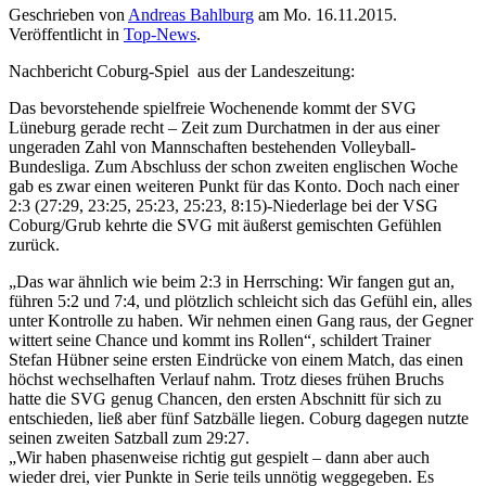
Geschrieben von
Andreas Bahlburg
am
Mo. 16.11.2015
.
Veröffentlicht in
Top-News
.
Nachbericht Coburg-Spiel aus der Landeszeitung:
Das bevorstehende spielfreie Wochenende kommt der SVG
Lüneburg gerade recht – Zeit zum Durchatmen in der aus einer
ungeraden Zahl von Mannschaften bestehenden Volleyball-
Bundesliga. Zum Abschluss der schon zweiten englischen Woche
gab es zwar einen weiteren Punkt für das Konto. Doch nach einer
2:3 (27:29, 23:25, 25:23, 25:23, 8:15)-Niederlage bei der VSG
Coburg/Grub kehrte die SVG mit äußerst gemischten Gefühlen
zurück.
„Das war ähnlich wie beim 2:3 in Herrsching: Wir fangen gut an,
führen 5:2 und 7:4, und plötzlich schleicht sich das Gefühl ein, alles
unter Kontrolle zu haben. Wir nehmen einen Gang raus, der Gegner
wittert seine Chance und kommt ins Rollen“, schildert Trainer
Stefan Hübner seine ersten Eindrücke von einem Match, das einen
höchst wechselhaften Verlauf nahm. Trotz dieses frühen Bruchs
hatte die SVG genug Chancen, den ersten Abschnitt für sich zu
entschieden, ließ aber fünf Satzbälle liegen. Coburg dagegen nutzte
seinen zweiten Satzball zum 29:27.
„Wir haben phasenweise richtig gut gespielt – dann aber auch
wieder drei, vier Punkte in Serie teils unnötig weggegeben. Es