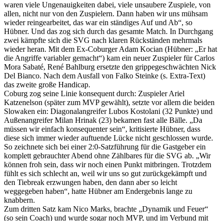
waren viele Ungenauigkeiten dabei, viele unsaubere Zuspiele, von
allen, nicht nur von den Zuspielern. Dann haben wir uns mühsam
wieder reingearbeitet, das war ein ständiges Auf und Ab“, so
Hübner. Und das zog sich durch das gesamte Match. In Durchgang
zwei kämpfte sich die SVG nach klaren Rückständen mehrmals
wieder heran. Mit dem Ex-Coburger Adam Kocian (Hübner: „Er hat
die Angriffe variabler gemacht“) kam ein neuer Zuspieler für Carlos
Mora Sabaté, René Bahlburg ersetzte den grippegeschwächten Nick
Del Bianco. Nach dem Ausfall von Falko Steinke (s. Extra-Text)
das zweite große Handicap.
Coburg zog seine Linie konsequent durch: Zuspieler Ariel
Katzenelson (später zum MVP gewählt), setzte vor allem die beiden
Slowaken ein: Diagonalangreifer Lubos Kostolani (32 Punkte) und
Außenangreifer Milan Hrinak (23) bekamen fast alle Bälle. „Da
müssen wir einfach konsequenter sein“, kritisierte Hübner, dass
diese sich immer wieder auftuende Lücke nicht geschlossen wurde.
So zeichnete sich bei einer 2:0-Satzführung für die Gastgeber ein
komplett gebrauchter Abend ohne Zählbares für die SVG ab. „Wir
können froh sein, dass wir noch einen Punkt mitbringen. Trotzdem
fühlt es sich schlecht an, weil wir uns so gut zurückgekämpft und
den Tiebreak erzwungen haben, den dann aber so leicht
weggegeben haben“, hatte Hübner am Endergebnis lange zu
knabbern.
Zum dritten Satz kam Nico Marks, brachte „Dynamik und Feuer“
(so sein Coach) und wurde sogar noch MVP, und im Verbund mit