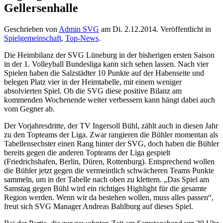
Gellersenhalle
Geschrieben von
Admin SVG
am
Di. 2.12.2014
. Veröffentlicht in
Spielgemeinschaft
,
Top-News
.
Die Heimbilanz der SVG Lüneburg in der bisherigen ersten Saison
in der 1. Volleyball Bundesliga kann sich sehen lassen. Nach vier
Spielen haben die Salzstädter 10 Punkte auf der Habenseite und
belegen Platz vier in der Heimtabelle, mit einem weniger
absolvierten Spiel. Ob die SVG diese positive Bilanz am
kommenden Wochenende weiter verbessern kann hängt dabei auch
vom Gegner ab.
Der Vorjahresdritte, der TV Ingersoll Bühl, zählt auch in diesen Jahr
zu den Topteams der Liga. Zwar rangieren die Bühler momentan als
Tabellensechster einen Rang hinter der SVG, doch haben die Bühler
bereits gegen die anderen Topteams der Liga gespielt
(Friedrichshafen, Berlin, Düren, Rottenburg). Entsprechend wollen
die Bühler jetzt gegen die vermeintlich schwächeren Teams Punkte
sammeln, um in der Tabelle nach oben zu klettern. „Das Spiel am
Samstag gegen Bühl wird ein richtiges Highlight für die gesamte
Region werden. Wenn wir da bestehen wollen, muss alles passen“,
freut sich SVG Manager Andreas Bahlburg auf dieses Spiel.