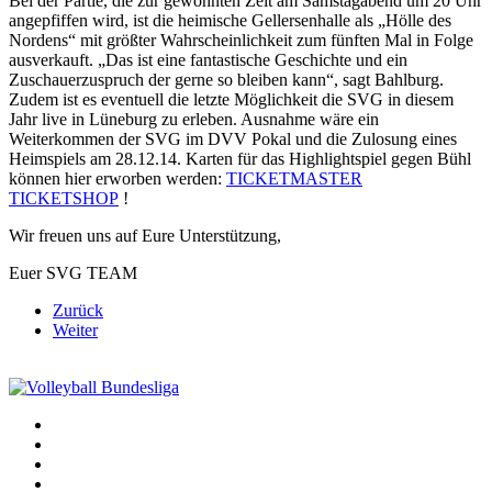
Bei der Partie, die zur gewohnten Zeit am Samstagabend um 20 Uhr
angepfiffen wird, ist die heimische Gellersenhalle als „Hölle des
Nordens“ mit größter Wahrscheinlichkeit zum fünften Mal in Folge
ausverkauft. „Das ist eine fantastische Geschichte und ein
Zuschauerzuspruch der gerne so bleiben kann“, sagt Bahlburg.
Zudem ist es eventuell die letzte Möglichkeit die SVG in diesem
Jahr live in Lüneburg zu erleben. Ausnahme wäre ein
Weiterkommen der SVG im DVV Pokal und die Zulosung eines
Heimspiels am 28.12.14. Karten für das Highlightspiel gegen Bühl
können hier erworben werden:
TICKETMASTER
TICKETSHOP
!
Wir freuen uns auf Eure Unterstützung,
Euer SVG TEAM
Zurück
Weiter