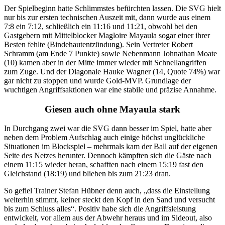
Der Spielbeginn hatte Schlimmstes befürchten lassen. Die SVG hielt
nur bis zur ersten technischen Auszeit mit, dann wurde aus einem
7:8 ein 7:12, schließlich ein 11:16 und 11:21, obwohl bei den
Gastgebern mit Mittelblocker Magloire Mayaula sogar einer ihrer
Besten fehlte (Bindehautentzündung). Sein Vertreter Robert
Schramm (am Ende 7 Punkte) sowie Nebenmann Johnathan Moate
(10) kamen aber in der Mitte immer wieder mit Schnellangriffen
zum Zuge. Und der Diagonale Hauke Wagner (14, Quote 74%) war
gar nicht zu stoppen und wurde Gold-MVP. Grundlage der
wuchtigen Angriffsaktionen war eine stabile und präzise Annahme.
Giesen auch ohne Mayaula stark
In Durchgang zwei war die SVG dann besser im Spiel, hatte aber
neben dem Problem Aufschlag auch einige höchst unglückliche
Situationen im Blockspiel – mehrmals kam der Ball auf der eigenen
Seite des Netzes herunter. Dennoch kämpften sich die Gäste nach
einem 11:15 wieder heran, schafften nach einem 15:19 fast den
Gleichstand (18:19) und blieben bis zum 21:23 dran.
So gefiel Trainer Stefan Hübner denn auch, „dass die Einstellung
weiterhin stimmt, keiner steckt den Kopf in den Sand und versucht
bis zum Schluss alles“. Positiv habe sich die Angriffsleistung
entwickelt, vor allem aus der Abwehr heraus und im Sideout, also