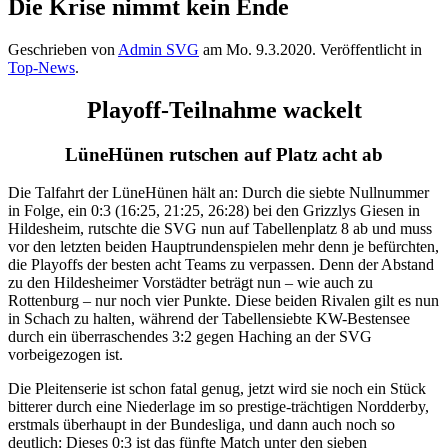
Die Krise nimmt kein Ende
Geschrieben von
Admin SVG
am
Mo. 9.3.2020
. Veröffentlicht in
Top-News
.
Playoff-Teilnahme wackelt
LüneHünen rutschen auf Platz acht ab
Die Talfahrt der LüneHünen hält an: Durch die siebte Nullnummer
in Folge, ein 0:3 (16:25, 21:25, 26:28) bei den Grizzlys Giesen in
Hildesheim, rutschte die SVG nun auf Tabellenplatz 8 ab und muss
vor den letzten beiden Hauptrundenspielen mehr denn je befürchten,
die Playoffs der besten acht Teams zu verpassen. Denn der Abstand
zu den Hildesheimer Vorstädter beträgt nun – wie auch zu
Rottenburg – nur noch vier Punkte. Diese beiden Rivalen gilt es nun
in Schach zu halten, während der Tabellensiebte KW-Bestensee
durch ein überraschendes 3:2 gegen Haching an der SVG
vorbeigezogen ist.
Die Pleitenserie ist schon fatal genug, jetzt wird sie noch ein Stück
bitterer durch eine Niederlage im so prestige-trächtigen Nordderby,
erstmals überhaupt in der Bundesliga, und dann auch noch so
deutlich: Dieses 0:3 ist das fünfte Match unter den sieben