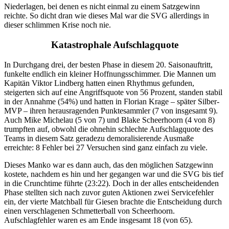
Niederlagen, bei denen es nicht einmal zu einem Satzgewinn
reichte. So dicht dran wie dieses Mal war die SVG allerdings in
dieser schlimmen Krise noch nie.
Katastrophale Aufschlagquote
In Durchgang drei, der besten Phase in diesem 20. Saisonauftritt,
funkelte endlich ein kleiner Hoffnungsschimmer. Die Mannen um
Kapitän Viktor Lindberg hatten einen Rhythmus gefunden,
steigerten sich auf eine Angriffsquote von 56 Prozent, standen stabil
in der Annahme (54%) und hatten in Florian Krage – später Silber-
MVP – ihren herausragenden Punktesammler (7 von insgesamt 9).
Auch Mike Michelau (5 von 7) und Blake Scheerhoorn (4 von 8)
trumpften auf, obwohl die ohnehin schlechte Aufschlagquote des
Teams in diesem Satz geradezu demoralisierende Ausmaße
erreichte: 8 Fehler bei 27 Versuchen sind ganz einfach zu viele.
Dieses Manko war es dann auch, das den möglichen Satzgewinn
kostete, nachdem es hin und her gegangen war und die SVG bis tief
in die Crunchtime führte (23:22). Doch in der alles entscheidenden
Phase stellten sich nach zuvor guten Aktionen zwei Servicefehler
ein, der vierte Matchball für Giesen brachte die Entscheidung durch
einen verschlagenen Schmetterball von Scheerhoorn.
Aufschlagfehler waren es am Ende insgesamt 18 (von 65).