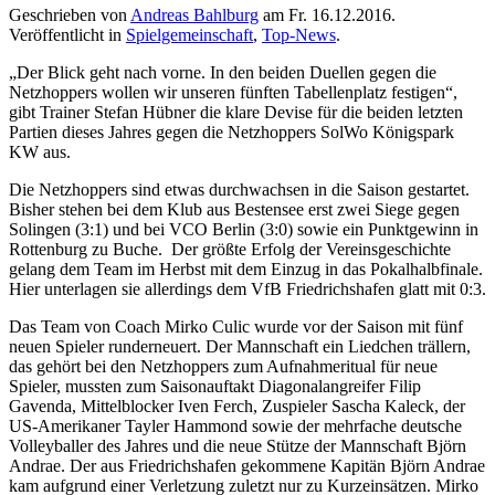
Geschrieben von
Andreas Bahlburg
am
Fr. 16.12.2016
.
Veröffentlicht in
Spielgemeinschaft
,
Top-News
.
„Der Blick geht nach vorne. In den beiden Duellen gegen die
Netzhoppers wollen wir unseren fünften Tabellenplatz festigen“,
gibt Trainer Stefan Hübner die klare Devise für die beiden letzten
Partien dieses Jahres gegen die Netzhoppers SolWo Königspark
KW aus.
Die Netzhoppers sind etwas durchwachsen in die Saison gestartet.
Bisher stehen bei dem Klub aus Bestensee erst zwei Siege gegen
Solingen (3:1) und bei VCO Berlin (3:0) sowie ein Punktgewinn in
Rottenburg zu Buche. Der größte Erfolg der Vereinsgeschichte
gelang dem Team im Herbst mit dem Einzug in das Pokalhalbfinale.
Hier unterlagen sie allerdings dem VfB Friedrichshafen glatt mit 0:3.
Das Team von Coach Mirko Culic wurde vor der Saison mit fünf
neuen Spieler runderneuert. Der Mannschaft ein Liedchen trällern,
das gehört bei den Netzhoppers zum Aufnahmeritual für neue
Spieler, mussten zum Saisonauftakt Diagonalangreifer Filip
Gavenda, Mittelblocker Iven Ferch, Zuspieler Sascha Kaleck, der
US-Amerikaner Tayler Hammond sowie der mehrfache deutsche
Volleyballer des Jahres und die neue Stütze der Mannschaft Björn
Andrae. Der aus Friedrichshafen gekommene Kapitän Björn Andrae
kam aufgrund einer Verletzung zuletzt nur zu Kurzeinsätzen. Mirko