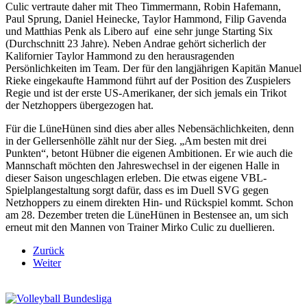
Culic vertraute daher mit Theo Timmermann, Robin Hafemann,
Paul Sprung, Daniel Heinecke, Taylor Hammond, Filip Gavenda
und Matthias Penk als Libero auf eine sehr junge Starting Six
(Durchschnitt 23 Jahre). Neben Andrae gehört sicherlich der
Kalifornier Taylor Hammond zu den herausragenden
Persönlichkeiten im Team. Der für den langjährigen Kapitän Manuel
Rieke eingekaufte Hammond führt auf der Position des Zuspielers
Regie und ist der erste US-Amerikaner, der sich jemals ein Trikot
der Netzhoppers übergezogen hat.
Für die LüneHünen sind dies aber alles Nebensächlichkeiten, denn
in der Gellersenhölle zählt nur der Sieg. „Am besten mit drei
Punkten“, betont Hübner die eigenen Ambitionen. Er wie auch die
Mannschaft möchten den Jahreswechsel in der eigenen Halle in
dieser Saison ungeschlagen erleben. Die etwas eigene VBL-
Spielplangestaltung sorgt dafür, dass es im Duell SVG gegen
Netzhoppers zu einem direkten Hin- und Rückspiel kommt. Schon
am 28. Dezember treten die LüneHünen in Bestensee an, um sich
erneut mit den Mannen von Trainer Mirko Culic zu duellieren.
Zurück
Weiter