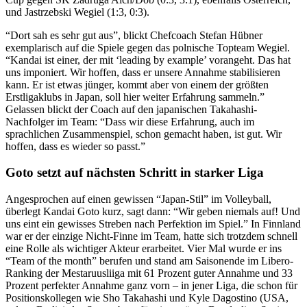
und Jastrzebski Wegiel (1:3, 0:3).
“Dort sah es sehr gut aus”, blickt Chefcoach Stefan Hübner
exemplarisch auf die Spiele gegen das polnische Topteam Wegiel.
“Kandai ist einer, der mit ‘leading by example’ vorangeht. Das hat
uns imponiert. Wir hoffen, dass er unsere Annahme stabilisieren
kann. Er ist etwas jünger, kommt aber von einem der größten
Erstligaklubs in Japan, soll hier weiter Erfahrung sammeln.”
Gelassen blickt der Coach auf den japanischen Takahashi-
Nachfolger im Team: “Dass wir diese Erfahrung, auch im
sprachlichen Zusammenspiel, schon gemacht haben, ist gut. Wir
hoffen, dass es wieder so passt.”
Goto setzt auf nächsten Schritt in starker Liga
Angesprochen auf einen gewissen “Japan-Stil” im Volleyball,
überlegt Kandai Goto kurz, sagt dann: “Wir geben niemals auf! Und
uns eint ein gewisses Streben nach Perfektion im Spiel.” In Finnland
war er der einzige Nicht-Finne im Team, hatte sich trotzdem schnell
eine Rolle als wichtiger Akteur erarbeitet. Vier Mal wurde er ins
“Team of the month” berufen und stand am Saisonende im Libero-
Ranking der Mestaruusliiga mit 61 Prozent guter Annahme und 33
Prozent perfekter Annahme ganz vorn – in jener Liga, die schon für
Positionskollegen wie Sho Takahashi und Kyle Dagostino (USA,