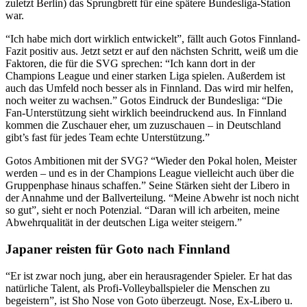
zuletzt Berlin) das Sprungbrett für eine spätere Bundesliga-Station
war.
“Ich habe mich dort wirklich entwickelt”, fällt auch Gotos Finnland-
Fazit positiv aus. Jetzt setzt er auf den nächsten Schritt, weiß um die
Faktoren, die für die SVG sprechen: “Ich kann dort in der
Champions League und einer starken Liga spielen. Außerdem ist
auch das Umfeld noch besser als in Finnland. Das wird mir helfen,
noch weiter zu wachsen.” Gotos Eindruck der Bundesliga: “Die
Fan-Unterstützung sieht wirklich beeindruckend aus. In Finnland
kommen die Zuschauer eher, um zuzuschauen – in Deutschland
gibt’s fast für jedes Team echte Unterstützung.”
Gotos Ambitionen mit der SVG? “Wieder den Pokal holen, Meister
werden – und es in der Champions League vielleicht auch über die
Gruppenphase hinaus schaffen.” Seine Stärken sieht der Libero in
der Annahme und der Ballverteilung. “Meine Abwehr ist noch nicht
so gut”, sieht er noch Potenzial. “Daran will ich arbeiten, meine
Abwehrqualität in der deutschen Liga weiter steigern.”
Japaner reisten für Goto nach Finnland
“Er ist zwar noch jung, aber ein herausragender Spieler. Er hat das
natürliche Talent, als Profi-Volleyballspieler die Menschen zu
begeistern”, ist Sho Nose von Goto überzeugt. Nose, Ex-Libero u.