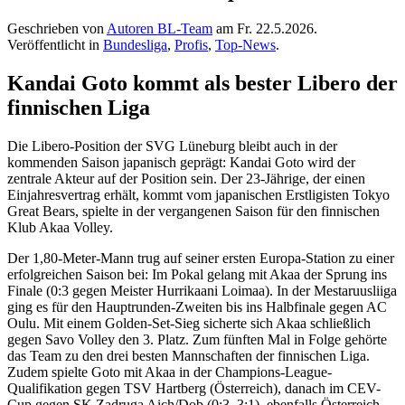
Geschrieben von
Autoren BL-Team
am
Fr. 22.5.2026
.
Veröffentlicht in
Bundesliga
,
Profis
,
Top-News
.
Kandai Goto kommt als bester Libero der
finnischen Liga
Die Libero-Position der SVG Lüneburg bleibt auch in der
kommenden Saison japanisch geprägt: Kandai Goto wird der
zentrale Akteur auf der Position sein. Der 23-Jährige, der einen
Einjahresvertrag erhält, kommt vom japanischen Erstligisten Tokyo
Great Bears, spielte in der vergangenen Saison für den finnischen
Klub Akaa Volley.
Der 1,80-Meter-Mann trug auf seiner ersten Europa-Station zu einer
erfolgreichen Saison bei: Im Pokal gelang mit Akaa der Sprung ins
Finale (0:3 gegen Meister Hurrikaani Loimaa). In der Mestaruusliiga
ging es für den Hauptrunden-Zweiten bis ins Halbfinale gegen AC
Oulu. Mit einem Golden-Set-Sieg sicherte sich Akaa schließlich
gegen Savo Volley den 3. Platz. Zum fünften Mal in Folge gehörte
das Team zu den drei besten Mannschaften der finnischen Liga.
Zudem spielte Goto mit Akaa in der Champions-League-
Qualifikation gegen TSV Hartberg (Österreich), danach im CEV-
Cup gegen SK Zadruga Aich/Dob (0:3, 3:1), ebenfalls Österreich,