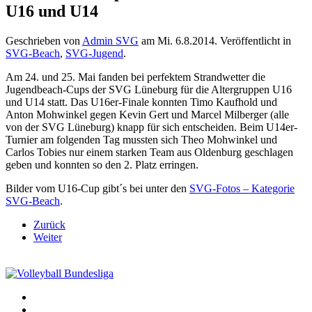
U16 und U14
Geschrieben von
Admin SVG
am
Mi. 6.8.2014
. Veröffentlicht in
SVG-Beach
,
SVG-Jugend
.
Am 24. und 25. Mai fanden bei perfektem Strandwetter die
Jugendbeach-Cups der SVG Lüneburg für die Altergruppen U16
und U14 statt. Das U16er-Finale konnten Timo Kaufhold und
Anton Mohwinkel gegen Kevin Gert und Marcel Milberger (alle
von der SVG Lüneburg) knapp für sich entscheiden. Beim U14er-
Turnier am folgenden Tag mussten sich Theo Mohwinkel und
Carlos Tobies nur einem starken Team aus Oldenburg geschlagen
geben und konnten so den 2. Platz erringen.
Bilder vom U16-Cup gibt´s bei unter den
SVG-Fotos – Kategorie
SVG-Beach
.
Zurück
Weiter