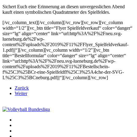
Sichert Euch eine Erinnerung an diesen unvergesslichen Abend
kauft einen symbolischen Quadratmeter des Spielfeldes.
[/vc_column_text][/vc_column][/vc_row][vc_row][vc_column
width=“1/2″][vc_btn title=“Flyer Spielfeldverkauf“ color=“danger“
size=“lg“ align=“center“ link=“url:http%3A%2F%2Fneu.svg-
lueneburg.de%2Fwp-
content%2Fuploads%2F2019%2F11%2FFlyer_Spielfeldverkauf-
1.pdf|||“][/vc_column][vc_column width=“1/2″][vc_btn
title=“Bestellformular“ color=“danger“ size=“lg“ align=“center“
link=“url:http%3A%2F%2Fneu.svg-lueneburg.de%2Fwp-
content%2Fuploads%2F2019%2F11%2FBestellschein-
f%25C3%25BCr-eine-Spielfeldfl%25C3%25A4che-der-SVG-
L%25C3%25BCneburg.pdf|||“][/vc_column][/vc_row]
Zurück
Weiter