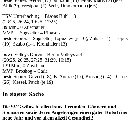
beste Scorer: Weber (17), Juhkami (13), Mote, Marechal (je 6) –
Allik (9), Westphal (7), Weir, Timmermann (je 6)
TSV Unterhaching – Bisons Bühl 1:3
(23:25, 26:24, 19:25, 17:25)
89 Min., 0 Zuschauer
MVP: J. Sagstetter – Ringseis
beste Scorer: J. Sagstetter, Topuzliev (je 16), Zahar (14) – Lopez
(19), Szabo (14), Kronthaler (13)
powervolleys Düren – Berlin Volleys 2:3
(20:25, 20:25, 27:25, 31:29, 10:15)
129 Min., 0 Zuschauer
MVP: Broshog – Carle
beste Scorer: Gevert (18), B. Andrae (15), Broshog (14) – Carle
(26), Kessel, Patch (je 19)
In eigener Sache
Die SVG wünscht allen Fans, Freunden, Gönnern und
Sponsoren sowie deren Angehörigen einen guten Rutsch ins
neue Jahr und vor allem allzeit Gesundheit!