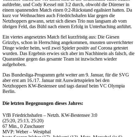
aufdrehte, und Cody Kessel mit 3:2 durch, obwohl die Dürener in
einem spannenden Match einen 0:2-Rückstand egalisiert hatten. Da
kurz vor Weihnachten auch Friedrichshafen klar gegen die
Netzhoppers gewann, setzt sich dieses Trio nun langsam ab vom
übrigen Feld, das Bühl nach einem Erfolg in Unterhaching anführt.
Ein viertes angesetztes Match fiel kurzfristig aus: Die Giesen
Grizzlys, schon in Herrsching angekommen, mussten unverrichteter
Dinge wieder heim, weil zwei Spieler positiv auf Corona getestet
wurden. Das Ergebnis erwies sich aber im Nachhinein als falsch, die
Quarantäne gegen das gesamte Team ist inzwischen wieder
aufgehoben.
Das Bundesliga-Programm geht weiter am 9. Januar, für die SVG
aber erst am 16./17. Januar mit Auswärtsspielen bei den
Netzhoppers KW-Bestensee und tags darauf beim VC Olympia
Berlin.
Die letzten Begegnungen dieses Jahres:
VfB Friedrichshafen – Netzh. KW-Bestensee 3:0
(25:20, 25:13, 25:20)
67 Min., 0 Zuschauer
MVP: Weber – Westphal