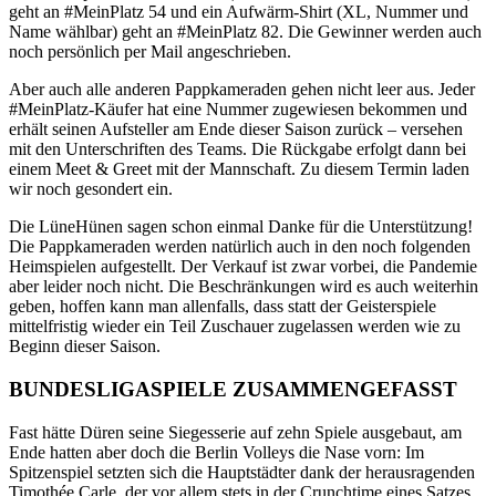
geht an #MeinPlatz 54 und ein Aufwärm-Shirt (XL, Nummer und
Name wählbar) geht an #MeinPlatz 82. Die Gewinner werden auch
noch persönlich per Mail angeschrieben.
Aber auch alle anderen Pappkameraden gehen nicht leer aus. Jeder
#MeinPlatz-Käufer hat eine Nummer zugewiesen bekommen und
erhält seinen Aufsteller am Ende dieser Saison zurück – versehen
mit den Unterschriften des Teams. Die Rückgabe erfolgt dann bei
einem Meet & Greet mit der Mannschaft. Zu diesem Termin laden
wir noch gesondert ein.
Die LüneHünen sagen schon einmal Danke für die Unterstützung!
Die Pappkameraden werden natürlich auch in den noch folgenden
Heimspielen aufgestellt. Der Verkauf ist zwar vorbei, die Pandemie
aber leider noch nicht. Die Beschränkungen wird es auch weiterhin
geben, hoffen kann man allenfalls, dass statt der Geisterspiele
mittelfristig wieder ein Teil Zuschauer zugelassen werden wie zu
Beginn dieser Saison.
BUNDESLIGASPIELE ZUSAMMENGEFASST
Fast hätte Düren seine Siegesserie auf zehn Spiele ausgebaut, am
Ende hatten aber doch die Berlin Volleys die Nase vorn: Im
Spitzenspiel setzten sich die Hauptstädter dank der herausragenden
Timothée Carle, der vor allem stets in der Crunchtime eines Satzes