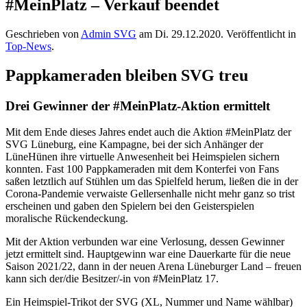
#MeinPlatz – Verkauf beendet
Geschrieben von
Admin SVG
am
Di. 29.12.2020
. Veröffentlicht in
Top-News
.
Pappkameraden bleiben SVG treu
Drei Gewinner der #MeinPlatz-Aktion ermittelt
Mit dem Ende dieses Jahres endet auch die Aktion #MeinPlatz der
SVG Lüneburg, eine Kampagne, bei der sich Anhänger der
LüneHünen ihre virtuelle Anwesenheit bei Heimspielen sichern
konnten. Fast 100 Pappkameraden mit dem Konterfei von Fans
saßen letztlich auf Stühlen um das Spielfeld herum, ließen die in der
Corona-Pandemie verwaiste Gellersenhalle nicht mehr ganz so trist
erscheinen und gaben den Spielern bei den Geisterspielen
moralische Rückendeckung.
Mit der Aktion verbunden war eine Verlosung, dessen Gewinner
jetzt ermittelt sind. Hauptgewinn war eine Dauerkarte für die neue
Saison 2021/22, dann in der neuen Arena Lüneburger Land – freuen
kann sich der/die Besitzer/-in von #MeinPlatz 17.
Ein Heimspiel-Trikot der SVG (XL, Nummer und Name wählbar)