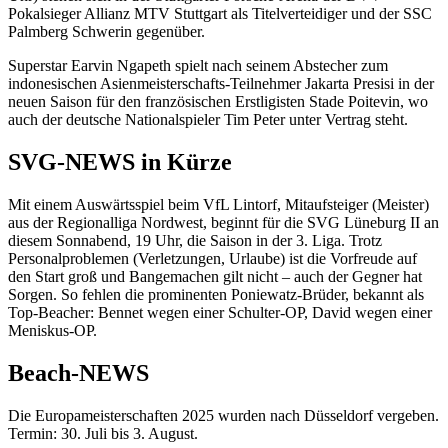
Pokalsieger Allianz MTV Stuttgart als Titelverteidiger und der SSC
Palmberg Schwerin gegenüber.
Superstar Earvin Ngapeth spielt nach seinem Abstecher zum
indonesischen Asienmeisterschafts-Teilnehmer Jakarta Presisi in der
neuen Saison für den französischen Erstligisten Stade Poitevin, wo
auch der deutsche Nationalspieler Tim Peter unter Vertrag steht.
SVG-NEWS in Kürze
Mit einem Auswärtsspiel beim VfL Lintorf, Mitaufsteiger (Meister)
aus der Regionalliga Nordwest, beginnt für die SVG Lüneburg II an
diesem Sonnabend, 19 Uhr, die Saison in der 3. Liga. Trotz
Personalproblemen (Verletzungen, Urlaube) ist die Vorfreude auf
den Start groß und Bangemachen gilt nicht – auch der Gegner hat
Sorgen. So fehlen die prominenten Poniewatz-Brüder, bekannt als
Top-Beacher: Bennet wegen einer Schulter-OP, David wegen einer
Meniskus-OP.
Beach-NEWS
Die Europameisterschaften 2025 wurden nach Düsseldorf vergeben.
Termin: 30. Juli bis 3. August.