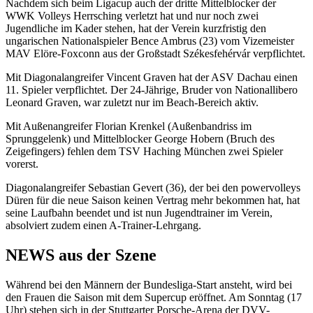
Nachdem sich beim Ligacup auch der dritte Mittelblocker der
WWK Volleys Herrsching verletzt hat und nur noch zwei
Jugendliche im Kader stehen, hat der Verein kurzfristig den
ungarischen Nationalspieler Bence Ambrus (23) vom Vizemeister
MAV Elöre-Foxconn aus der Großstadt Székesfehérvár verpflichtet.
Mit Diagonalangreifer Vincent Graven hat der ASV Dachau einen
11. Spieler verpflichtet. Der 24-Jährige, Bruder von Nationallibero
Leonard Graven, war zuletzt nur im Beach-Bereich aktiv.
Mit Außenangreifer Florian Krenkel (Außenbandriss im
Sprunggelenk) und Mittelblocker George Hobern (Bruch des
Zeigefingers) fehlen dem TSV Haching München zwei Spieler
vorerst.
Diagonalangreifer Sebastian Gevert (36), der bei den powervolleys
Düren für die neue Saison keinen Vertrag mehr bekommen hat, hat
seine Laufbahn beendet und ist nun Jugendtrainer im Verein,
absolviert zudem einen A-Trainer-Lehrgang.
NEWS aus der Szene
Während bei den Männern der Bundesliga-Start ansteht, wird bei
den Frauen die Saison mit dem Supercup eröffnet. Am Sonntag (17
Uhr) stehen sich in der Stuttgarter Porsche-Arena der DVV-