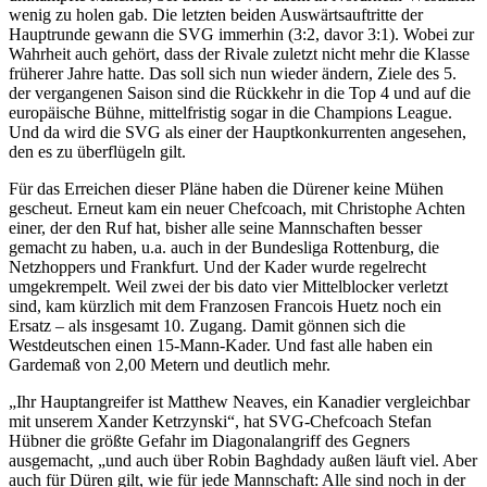
wenig zu holen gab. Die letzten beiden Auswärtsauftritte der
Hauptrunde gewann die SVG immerhin (3:2, davor 3:1). Wobei zur
Wahrheit auch gehört, dass der Rivale zuletzt nicht mehr die Klasse
früherer Jahre hatte. Das soll sich nun wieder ändern, Ziele des 5.
der vergangenen Saison sind die Rückkehr in die Top 4 und auf die
europäische Bühne, mittelfristig sogar in die Champions League.
Und da wird die SVG als einer der Hauptkonkurrenten angesehen,
den es zu überflügeln gilt.
Für das Erreichen dieser Pläne haben die Dürener keine Mühen
gescheut. Erneut kam ein neuer Chefcoach, mit Christophe Achten
einer, der den Ruf hat, bisher alle seine Mannschaften besser
gemacht zu haben, u.a. auch in der Bundesliga Rottenburg, die
Netzhoppers und Frankfurt. Und der Kader wurde regelrecht
umgekrempelt. Weil zwei der bis dato vier Mittelblocker verletzt
sind, kam kürzlich mit dem Franzosen Francois Huetz noch ein
Ersatz – als insgesamt 10. Zugang. Damit gönnen sich die
Westdeutschen einen 15-Mann-Kader. Und fast alle haben ein
Gardemaß von 2,00 Metern und deutlich mehr.
„Ihr Hauptangreifer ist Matthew Neaves, ein Kanadier vergleichbar
mit unserem Xander Ketrzynski“, hat SVG-Chefcoach Stefan
Hübner die größte Gefahr im Diagonalangriff des Gegners
ausgemacht, „und auch über Robin Baghdady außen läuft viel. Aber
auch für Düren gilt, wie für jede Mannschaft: Alle sind noch in der