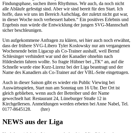
Findungsphase, suchen ihren Rhythmus. Wir auch, da noch nicht
alle Abläufe gefestigt sind. Aber wir sind bereit für den Start. Ich
hoffe, dass wir uns im Bereich Aufschlag, der zuletzt nicht gut war,
in dieser Woche noch verbessert haben.“ Ein positives Erlebnis und
Ergebnis nun würde die Entwicklung der jungen SVG-Mannschaft
sicher beschleunigen.
Um aufgekommene Anfragen zu klären, sei hier auch noch erwähnt,
dass der frühere SVG-Libero Tyler Koslowsky nur am vergangenen
Wochenende beim Ligacup als Co-Trainer aushalf, weil Bernd
Schlesinger verhindert war und der Kanadier ohnehin nach
Hildesheim fahren wollte. So fragte Hübner bei „TK“ an, auf die
Schnelle wurde eine Kurz-Lizenz bei der Liga beantragt und der
Name des Kanadiers als Co-Trainer auf der VBL-Seite eingetragen.
Auch in dieser Saison gibt es wieder ein Public Viewing bei
Auswärtsspielen, Start nun am Sonntag um 16 Uhr. Der Ort ist
gleich geblieben, wenn auch der Betreiber und der Name
gewechselt hat: Restaurant 24, Lüneburger Straße 12 in
Kirchgellersen. Anmeldungen werden erbeten bei Anne Nabel, Tel.
0177-8645128. (hre)
NEWS aus der Liga