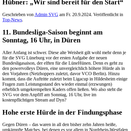
Hübner: „Wir sind bereit für den Start“
Geschrieben von
Admin SVG
am
Fr. 20.9.2024
. Veröffentlicht in
Top-News
.
11. Bundesliga-Saison beginnt am
Sonntag, 16 Uhr, in Düren
Aller Anfang ist schwer. Diese alte Weisheit gilt wohl mehr denn je
für die SVG Lüneburg vor der ersten Aufgabe der neuen
Bundesligasaison, der elften für die LüneHünen. Denn es geht zu
den powervolleys Düren, eine unvergleichlich höhere Hürde als in
den Vorjahren (Netzhoppers zuletzt, davor VCO Berlin). Hinzu
kommt, dass die Auftritte zuletzt beim Ligacup in Hildesheim einige
Fragen zum Leistungsstand des wieder einmal (erzwungen)
erheblich umgekrempelten Kaders offen ließen. Wo also steht die
SVG vor dem Anpfiff am Sonntag, 16 Uhr, live im
kostenpflichtigen Stream auf Dyn?
Hohe erste Hürde in der Findungsphase
Gegen Düren – das waren in all den bisher zehn Jahren heiße,
umkämpfte Matches, bei denen es vor allem in Nordrhein-Westfalen