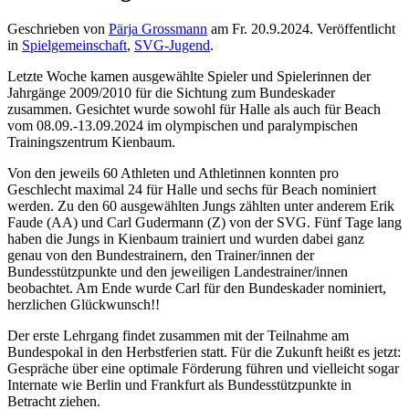
Geschrieben von
Pärja Grossmann
am
Fr. 20.9.2024
. Veröffentlicht
in
Spielgemeinschaft
,
SVG-Jugend
.
Letzte Woche kamen ausgewählte Spieler und Spielerinnen der
Jahrgänge 2009/2010 für die Sichtung zum Bundeskader
zusammen. Gesichtet wurde sowohl für Halle als auch für Beach
vom 08.09.-13.09.2024 im olympischen und paralympischen
Trainingszentrum Kienbaum.
Von den jeweils 60 Athleten und Athletinnen konnten pro
Geschlecht maximal 24 für Halle und sechs für Beach nominiert
werden. Zu den 60 ausgewählten Jungs zählten unter anderem Erik
Faude (AA) und Carl Gudermann (Z) von der SVG. Fünf Tage lang
haben die Jungs in Kienbaum trainiert und wurden dabei ganz
genau von den Bundestrainern, den Trainer/innen der
Bundesstützpunkte und den jeweiligen Landestrainer/innen
beobachtet. Am Ende wurde Carl für den Bundeskader nominiert,
herzlichen Glückwunsch!!
Der erste Lehrgang findet zusammen mit der Teilnahme am
Bundespokal in den Herbstferien statt. Für die Zukunft heißt es jetzt:
Gespräche über eine optimale Förderung führen und vielleicht sogar
Internate wie Berlin und Frankfurt als Bundesstützpunkte in
Betracht ziehen.