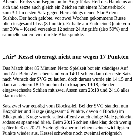
Abends. Er riss von Beginn an im Angriff das Heft des Handelns an
sich und setzte auch gleich ein Zeichen mit einem Monsterblock
zum 3:1 im ersten Satz gegen Herrschings neuen Star Artem
Sushko. Der hoch gelobte, vor zwei Wochen gekommene Russe
blieb insgesamt blass (8 Punkte). Er hatte am Ende eine Quote von
nur 30% – Kessel versenkte 12 seiner 24 Angriffe (also 50%) und
sammelte zudem vier direkte Blockpunkte.
„Air“ Kessel überragt nicht nur wegen 17 Punkten
Das Match über 85 Minuten Netto-Spielzeit bot ein ständiges Auf
und Ab. Beim Zwischenstand von 14:11 schien dann der erste Satz
nach Wunsch der SVG zu laufen, doch daraus wurde ein 14:15 und
dann aus einem 18:15 nochmal ein knappes 19:18, ehe der
eingewechselte Schlien mit zwei Assen zum 23:18 und 24:18 alles
klar machte.
Satz zwei war geprägt vom Blockspiel. Bei der SVG standen nun
Baxpöhler und Krage (insgesamt 6 Punkte, davon 4 Blocks) im
Blickpunkt. Krage wurde selbst offensiv auch einige Male geblockt,
sodass es spannend blieb. Beim 20:15 schien alles klar, doch wenig
später hieß es 20:21. Szeto glich aber mit einem seiner wichtigsten
Punkte wieder aus, Kessel schwebte noch zweimal erfolgreich