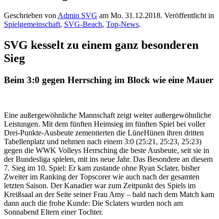
Geschrieben von
Admin SVG
am
Mo. 31.12.2018
. Veröffentlicht in
Spielgemeinschaft
,
SVG-Beach
,
Top-News
.
SVG kesselt zu einem ganz besonderen
Sieg
Beim 3:0 gegen Herrsching im Block wie eine Mauer
Eine außergewöhnliche Mannschaft zeigt weiter außergewöhnliche
Leistungen. Mit dem fünften Heimsieg im fünften Spiel bei voller
Drei-Punkte-Ausbeute zementierten die LüneHünen ihren dritten
Tabellenplatz und nehmen nach einem 3:0 (25:21, 25:23, 25:23)
gegen die WWK Volleys Herrsching die beste Ausbeute, seit sie in
der Bundesliga spielen, mit ins neue Jahr. Das Besondere an diesem
7. Sieg im 10. Spiel: Er kam zustande ohne Ryan Sclater, bisher
Zweiter im Ranking der Topscorer wie auch nach der gesamten
letzten Saison. Der Kanadier war zum Zeitpunkt des Spiels im
Kreißsaal an der Seite seiner Frau Amy – bald nach dem Match kam
dann auch die frohe Kunde: Die Sclaters wurden noch am
Sonnabend Eltern einer Tochter.