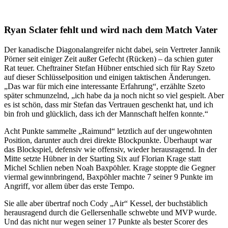
Ryan Sclater fehlt und wird nach dem Match Vater
Der kanadische Diagonalangreifer nicht dabei, sein Vertreter Jannik
Pörner seit einiger Zeit außer Gefecht (Rücken) – da schien guter
Rat teuer. Cheftrainer Stefan Hübner entschied sich für Ray Szeto
auf dieser Schlüsselposition und einigen taktischen Änderungen.
„Das war für mich eine interessante Erfahrung“, erzählte Szeto
später schmunzelnd, „ich habe da ja noch nicht so viel gespielt. Aber
es ist schön, dass mir Stefan das Vertrauen geschenkt hat, und ich
bin froh und glücklich, dass ich der Mannschaft helfen konnte.“
Acht Punkte sammelte „Raimund“ letztlich auf der ungewohnten
Position, darunter auch drei direkte Blockpunkte. Überhaupt war
das Blockspiel, defensiv wie offensiv, wieder herausragend. In der
Mitte setzte Hübner in der Starting Six auf Florian Krage statt
Michel Schlien neben Noah Baxpöhler. Krage stoppte die Gegner
viermal gewinnbringend, Baxpöhler machte 7 seiner 9 Punkte im
Angriff, vor allem über das erste Tempo.
Sie alle aber übertraf noch Cody „Air“ Kessel, der buchstäblich
herausragend durch die Gellersenhalle schwebte und MVP wurde.
Und das nicht nur wegen seiner 17 Punkte als bester Scorer des