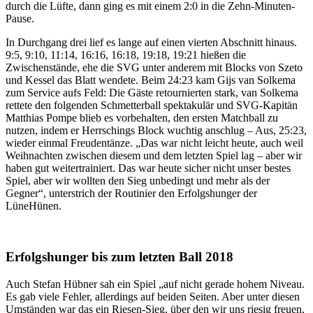
durch die Lüfte, dann ging es mit einem 2:0 in die Zehn-Minuten-
Pause.
In Durchgang drei lief es lange auf einen vierten Abschnitt hinaus.
9:5, 9:10, 11:14, 16:16, 16:18, 19:18, 19:21 hießen die
Zwischenstände, ehe die SVG unter anderem mit Blocks von Szeto
und Kessel das Blatt wendete. Beim 24:23 kam Gijs van Solkema
zum Service aufs Feld: Die Gäste retournierten stark, van Solkema
rettete den folgenden Schmetterball spektakulär und SVG-Kapitän
Matthias Pompe blieb es vorbehalten, den ersten Matchball zu
nutzen, indem er Herrschings Block wuchtig anschlug – Aus, 25:23,
wieder einmal Freudentänze. „Das war nicht leicht heute, auch weil
Weihnachten zwischen diesem und dem letzten Spiel lag – aber wir
haben gut weitertrainiert. Das war heute sicher nicht unser bestes
Spiel, aber wir wollten den Sieg unbedingt und mehr als der
Gegner“, unterstrich der Routinier den Erfolgshunger der
LüneHünen.
Erfolgshunger bis zum letzten Ball 2018
Auch Stefan Hübner sah ein Spiel „auf nicht gerade hohem Niveau.
Es gab viele Fehler, allerdings auf beiden Seiten. Aber unter diesen
Umständen war das ein Riesen-Sieg, über den wir uns riesig freuen,