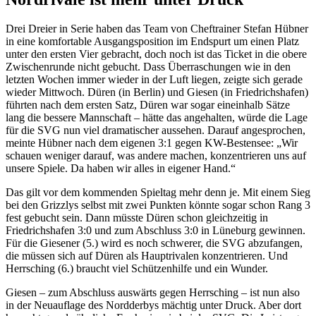
Drei Dreier in Serie haben das Team von Cheftrainer Stefan Hübner
in eine komfortable Ausgangsposition im Endspurt um einen Platz
unter den ersten Vier gebracht, doch noch ist das Ticket in die obere
Zwischenrunde nicht gebucht. Dass Überraschungen wie in den
letzten Wochen immer wieder in der Luft liegen, zeigte sich gerade
wieder Mittwoch. Düren (in Berlin) und Giesen (in Friedrichshafen)
führten nach dem ersten Satz, Düren war sogar eineinhalb Sätze
lang die bessere Mannschaft – hätte das angehalten, würde die Lage
für die SVG nun viel dramatischer aussehen. Darauf angesprochen,
meinte Hübner nach dem eigenen 3:1 gegen KW-Bestensee: „Wir
schauen weniger darauf, was andere machen, konzentrieren uns auf
unsere Spiele. Da haben wir alles in eigener Hand.“
Das gilt vor dem kommenden Spieltag mehr denn je. Mit einem Sieg
bei den Grizzlys selbst mit zwei Punkten könnte sogar schon Rang 3
fest gebucht sein. Dann müsste Düren schon gleichzeitig in
Friedrichshafen 3:0 und zum Abschluss 3:0 in Lüneburg gewinnen.
Für die Giesener (5.) wird es noch schwerer, die SVG abzufangen,
die müssen sich auf Düren als Hauptrivalen konzentrieren. Und
Herrsching (6.) braucht viel Schützenhilfe und ein Wunder.
Giesen – zum Abschluss auswärts gegen Herrsching – ist nun also
in der Neuauflage des Nordderbys mächtig unter Druck. Aber dort