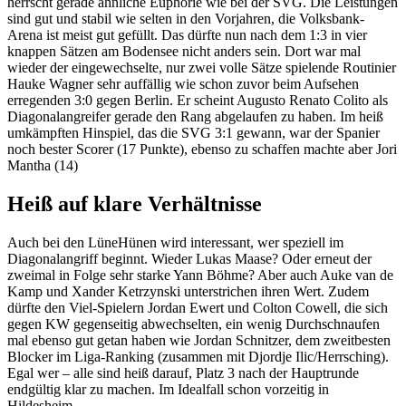
herrscht gerade ähnliche Euphorie wie bei der SVG. Die Leistungen
sind gut und stabil wie selten in den Vorjahren, die Volksbank-
Arena ist meist gut gefüllt. Das dürfte nun nach dem 1:3 in vier
knappen Sätzen am Bodensee nicht anders sein. Dort war mal
wieder der eingewechselte, nur zwei volle Sätze spielende Routinier
Hauke Wagner sehr auffällig wie schon zuvor beim Aufsehen
erregenden 3:0 gegen Berlin. Er scheint Augusto Renato Colito als
Diagonalangreifer gerade den Rang abgelaufen zu haben. Im heiß
umkämpften Hinspiel, das die SVG 3:1 gewann, war der Spanier
noch bester Scorer (17 Punkte), ebenso zu schaffen machte aber Jori
Mantha (14)
Heiß auf klare Verhältnisse
Auch bei den LüneHünen wird interessant, wer speziell im
Diagonalangriff beginnt. Wieder Lukas Maase? Oder erneut der
zweimal in Folge sehr starke Yann Böhme? Aber auch Auke van de
Kamp und Xander Ketrzynski unterstrichen ihren Wert. Zudem
dürfte den Viel-Spielern Jordan Ewert und Colton Cowell, die sich
gegen KW gegenseitig abwechselten, ein wenig Durchschnaufen
mal ebenso gut getan haben wie Jordan Schnitzer, dem zweitbesten
Blocker im Liga-Ranking (zusammen mit Djordje Ilic/Herrsching).
Egal wer – alle sind heiß darauf, Platz 3 nach der Hauptrunde
endgültig klar zu machen. Im Idealfall schon vorzeitig in
Hildesheim.