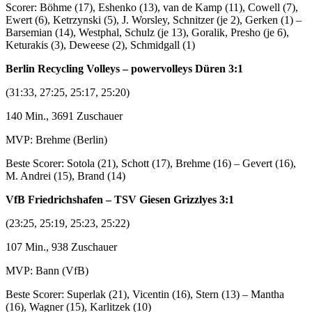
Scorer: Böhme (17), Eshenko (13), van de Kamp (11), Cowell (7),
Ewert (6), Ketrzynski (5), J. Worsley, Schnitzer (je 2), Gerken (1) –
Barsemian (14), Westphal, Schulz (je 13), Goralik, Presho (je 6),
Keturakis (3), Deweese (2), Schmidgall (1)
Berlin Recycling Volleys – powervolleys Düren 3:1
(31:33, 27:25, 25:17, 25:20)
140 Min., 3691 Zuschauer
MVP: Brehme (Berlin)
Beste Scorer: Sotola (21), Schott (17), Brehme (16) – Gevert (16),
M. Andrei (15), Brand (14)
VfB Friedrichshafen – TSV Giesen Grizzlyes 3:1
(23:25, 25:19, 25:23, 25:22)
107 Min., 938 Zuschauer
MVP: Bann (VfB)
Beste Scorer: Superlak (21), Vicentin (16), Stern (13) – Mantha
(16), Wagner (15), Karlitzek (10)