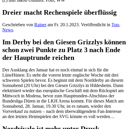
Dreier macht Rechenspiele überflüssig
Geschrieben von
Rainer
am
Fr. 20.1.2023
. Veröffentlicht in
Top-
News
.
Im Derby bei den Giesen Grizzlys können
schon zwei Punkte zu Platz 3 nach Ende
der Hauptrunde reichen
Der Ausklang des Januar hat es noch einmal in sich für die
LüneHünen: Es steht die vorerst letzte englische Woche mit drei
schweren Spielen bevor. Es beginnt mit dem Nordderby an diesem
Sonnabend (20 Uhr) bei den Giesen Grizzlys in Hildesheim. Dann
elektrisiert wieder das europäische Geschäft mit dem Rückspiel am
Mittwoch in Modena, bevor zum Hauptrunden-Abschluss der
Bundesliga Düren in die LKH Arena kommt. Für dieses Match am
Sonnabend, 28. Januar, 19.30 Uhr, ist es ratsam, wieder den
Vorverkauf zu nutzen – nach dem überwältigendem Fan-Interesse
an den letzten Heimspielen der SVG könnte es voll werden…
Nordrivale ist mehr unter Druck