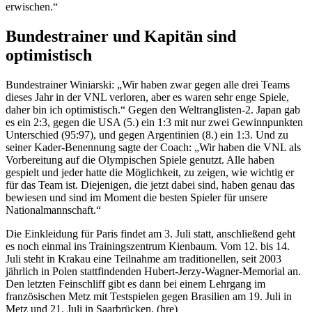
erwischen.“
Bundestrainer und Kapitän sind
optimistisch
Bundestrainer Winiarski: „Wir haben zwar gegen alle drei Teams
dieses Jahr in der VNL verloren, aber es waren sehr enge Spiele,
daher bin ich optimistisch.“ Gegen den Weltranglisten-2. Japan gab
es ein 2:3, gegen die USA (5.) ein 1:3 mit nur zwei Gewinnpunkten
Unterschied (95:97), und gegen Argentinien (8.) ein 1:3. Und zu
seiner Kader-Benennung sagte der Coach: „Wir haben die VNL als
Vorbereitung auf die Olympischen Spiele genutzt. Alle haben
gespielt und jeder hatte die Möglichkeit, zu zeigen, wie wichtig er
für das Team ist. Diejenigen, die jetzt dabei sind, haben genau das
bewiesen und sind im Moment die besten Spieler für unsere
Nationalmannschaft.“
Die Einkleidung für Paris findet am 3. Juli statt, anschließend geht
es noch einmal ins Trainingszentrum Kienbaum. Vom 12. bis 14.
Juli steht in Krakau eine Teilnahme am traditionellen, seit 2003
jährlich in Polen stattfindenden Hubert-Jerzy-Wagner-Memorial an.
Den letzten Feinschliff gibt es dann bei einem Lehrgang im
französischen Metz mit Testspielen gegen Brasilien am 19. Juli in
Metz und 21. Juli in Saarbrücken. (hre)