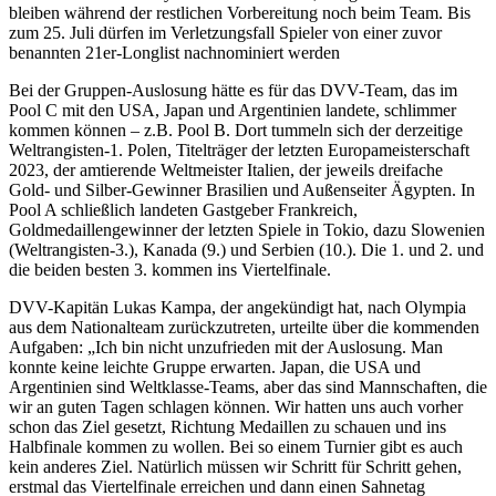
bleiben während der restlichen Vorbereitung noch beim Team. Bis
zum 25. Juli dürfen im Verletzungsfall Spieler von einer zuvor
benannten 21er-Longlist nachnominiert werden
Bei der Gruppen-Auslosung hätte es für das DVV-Team, das im
Pool C mit den USA, Japan und Argentinien landete, schlimmer
kommen können – z.B. Pool B. Dort tummeln sich der derzeitige
Weltrangisten-1. Polen, Titelträger der letzten Europameisterschaft
2023, der amtierende Weltmeister Italien, der jeweils dreifache
Gold- und Silber-Gewinner Brasilien und Außenseiter Ägypten. In
Pool A schließlich landeten Gastgeber Frankreich,
Goldmedaillengewinner der letzten Spiele in Tokio, dazu Slowenien
(Weltrangisten-3.), Kanada (9.) und Serbien (10.). Die 1. und 2. und
die beiden besten 3. kommen ins Viertelfinale.
DVV-Kapitän Lukas Kampa, der angekündigt hat, nach Olympia
aus dem Nationalteam zurückzutreten, urteilte über die kommenden
Aufgaben: „Ich bin nicht unzufrieden mit der Auslosung. Man
konnte keine leichte Gruppe erwarten. Japan, die USA und
Argentinien sind Weltklasse-Teams, aber das sind Mannschaften, die
wir an guten Tagen schlagen können. Wir hatten uns auch vorher
schon das Ziel gesetzt, Richtung Medaillen zu schauen und ins
Halbfinale kommen zu wollen. Bei so einem Turnier gibt es auch
kein anderes Ziel. Natürlich müssen wir Schritt für Schritt gehen,
erstmal das Viertelfinale erreichen und dann einen Sahnetag