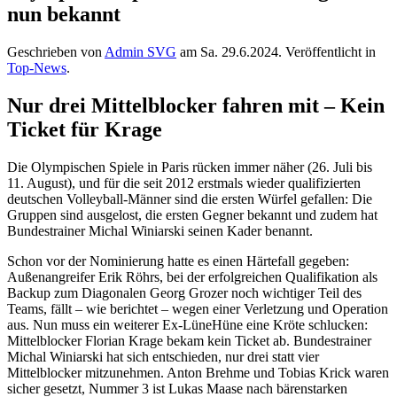
nun bekannt
Geschrieben von
Admin SVG
am
Sa. 29.6.2024
. Veröffentlicht in
Top-News
.
Nur drei Mittelblocker fahren mit – Kein
Ticket für Krage
Die Olympischen Spiele in Paris rücken immer näher (26. Juli bis
11. August), und für die seit 2012 erstmals wieder qualifizierten
deutschen Volleyball-Männer sind die ersten Würfel gefallen: Die
Gruppen sind ausgelost, die ersten Gegner bekannt und zudem hat
Bundestrainer Michal Winiarski seinen Kader benannt.
Schon vor der Nominierung hatte es einen Härtefall gegeben:
Außenangreifer Erik Röhrs, bei der erfolgreichen Qualifikation als
Backup zum Diagonalen Georg Grozer noch wichtiger Teil des
Teams, fällt – wie berichtet – wegen einer Verletzung und Operation
aus. Nun muss ein weiterer Ex-LüneHüne eine Kröte schlucken:
Mittelblocker Florian Krage bekam kein Ticket ab. Bundestrainer
Michal Winiarski hat sich entschieden, nur drei statt vier
Mittelblocker mitzunehmen. Anton Brehme und Tobias Krick waren
sicher gesetzt, Nummer 3 ist Lukas Maase nach bärenstarken