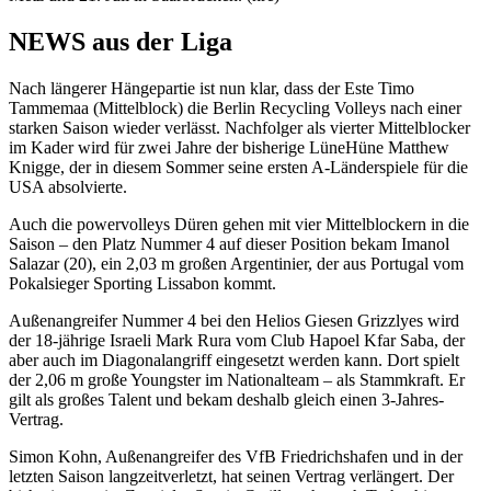
NEWS aus der Liga
Nach längerer Hängepartie ist nun klar, dass der Este Timo
Tammemaa (Mittelblock) die Berlin Recycling Volleys nach einer
starken Saison wieder verlässt. Nachfolger als vierter Mittelblocker
im Kader wird für zwei Jahre der bisherige LüneHüne Matthew
Knigge, der in diesem Sommer seine ersten A-Länderspiele für die
USA absolvierte.
Auch die powervolleys Düren gehen mit vier Mittelblockern in die
Saison – den Platz Nummer 4 auf dieser Position bekam Imanol
Salazar (20), ein 2,03 m großen Argentinier, der aus Portugal vom
Pokalsieger Sporting Lissabon kommt.
Außenangreifer Nummer 4 bei den Helios Giesen Grizzlyes wird
der 18-jährige Israeli Mark Rura vom Club Hapoel Kfar Saba, der
aber auch im Diagonalangriff eingesetzt werden kann. Dort spielt
der 2,06 m große Youngster im Nationalteam – als Stammkraft. Er
gilt als großes Talent und bekam deshalb gleich einen 3-Jahres-
Vertrag.
Simon Kohn, Außenangreifer des VfB Friedrichshafen und in der
letzten Saison langzeitverletzt, hat seinen Vertrag verlängert. Der