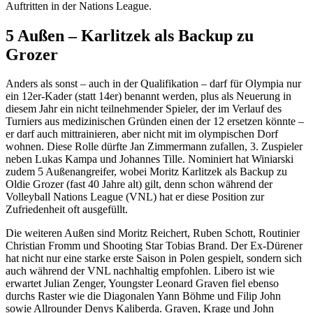
Auftritten in der Nations League.
5 Außen – Karlitzek als Backup zu
Grozer
Anders als sonst – auch in der Qualifikation – darf für Olympia nur
ein 12er-Kader (statt 14er) benannt werden, plus als Neuerung in
diesem Jahr ein nicht teilnehmender Spieler, der im Verlauf des
Turniers aus medizinischen Gründen einen der 12 ersetzen könnte –
er darf auch mittrainieren, aber nicht mit im olympischen Dorf
wohnen. Diese Rolle dürfte Jan Zimmermann zufallen, 3. Zuspieler
neben Lukas Kampa und Johannes Tille. Nominiert hat Winiarski
zudem 5 Außenangreifer, wobei Moritz Karlitzek als Backup zu
Oldie Grozer (fast 40 Jahre alt) gilt, denn schon während der
Volleyball Nations League (VNL) hat er diese Position zur
Zufriedenheit oft ausgefüllt.
Die weiteren Außen sind Moritz Reichert, Ruben Schott, Routinier
Christian Fromm und Shooting Star Tobias Brand. Der Ex-Dürener
hat nicht nur eine starke erste Saison in Polen gespielt, sondern sich
auch während der VNL nachhaltig empfohlen. Libero ist wie
erwartet Julian Zenger, Youngster Leonard Graven fiel ebenso
durchs Raster wie die Diagonalen Yann Böhme und Filip John
sowie Allrounder Denys Kaliberda. Graven, Krage und John