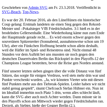
Geschrieben von
Admin SVG
am
Fr. 23.3.2018
. Veröffentlicht in
SVG-Beach
,
Top-News
.
Es war der 20. Februar 2016, als den LüneHünen ein historischer
Coup gelang: Erstmals landeten sie einen Sieg gegen den Rekord-
Meister und –Pokalsieger VfB Friedrichshafen. 3:1 hieß es in der
brodelnden Gellersenhalle. Eine Wiederholung käme nun zum Ende
der Hauptrunde gerade recht… Es wird enorm schwer gegen den
souveränen Spitzenreiter (Sonnabend, ausnahmsweise schon um 19
Uhr), aber ein Fünkchen Hoffnung besteht schon allein deshalb,
weil die Häfler im Spiel- und Reisestress sind. Nicht einmal 48
Stunden vor dem Auftritt bei uns mussten sie noch gegen den
deutschen Dauerrivalen Berlin das Rückspiel in den Playoffs-12 der
Champions League bestreiten, bevor die Reise gen Norden anstand.
Fünf unserer letzten sieben gingen über die volle Distanz von fünf
Sätzen, das sorgte für einigen Verdruss, weil stets mehr drin war und
Punkte verschenkt wurden. „Ja, wir könnten Vierter sein mit diesen
fünf Punkten mehr aus den Tiebreak-Spielen. Leider haben wir nicht
stabil genug gespielt“, räumt Chefcoach Stefan Hübner ein. Nun ist
im Idealfall immerhin noch Platz 5 drin, wenn alles schlecht läuft,
kann die SVG aber auch noch Achter werden. Dann müsste sie in
den Playoffs schon am Mittwoch wieder gegen Friedrichshafen ran.
Derzeit, als Siebter, hieße der Gegner Berlin (2.).