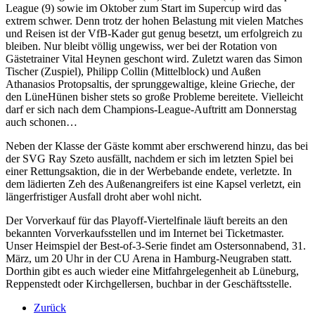
League (9) sowie im Oktober zum Start im Supercup wird das
extrem schwer. Denn trotz der hohen Belastung mit vielen Matches
und Reisen ist der VfB-Kader gut genug besetzt, um erfolgreich zu
bleiben. Nur bleibt völlig ungewiss, wer bei der Rotation von
Gästetrainer Vital Heynen geschont wird. Zuletzt waren das Simon
Tischer (Zuspiel), Philipp Collin (Mittelblock) und Außen
Athanasios Protopsaltis, der sprunggewaltige, kleine Grieche, der
den LüneHünen bisher stets so große Probleme bereitete. Vielleicht
darf er sich nach dem Champions-League-Auftritt am Donnerstag
auch schonen…
Neben der Klasse der Gäste kommt aber erschwerend hinzu, das bei
der SVG Ray Szeto ausfällt, nachdem er sich im letzten Spiel bei
einer Rettungsaktion, die in der Werbebande endete, verletzte. In
dem lädierten Zeh des Außenangreifers ist eine Kapsel verletzt, ein
längerfristiger Ausfall droht aber wohl nicht.
Der Vorverkauf für das Playoff-Viertelfinale läuft bereits an den
bekannten Vorverkaufsstellen und im Internet bei Ticketmaster.
Unser Heimspiel der Best-of-3-Serie findet am Ostersonnabend, 31.
März, um 20 Uhr in der CU Arena in Hamburg-Neugraben statt.
Dorthin gibt es auch wieder eine Mitfahrgelegenheit ab Lüneburg,
Reppenstedt oder Kirchgellersen, buchbar in der Geschäftsstelle.
Zurück