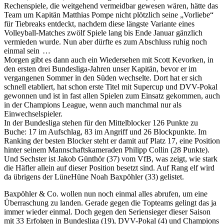
Rechenspiele, die weitgehend vermeidbar gewesen wären, hätte das
Team um Kapitän Matthias Pompe nicht plötzlich seine „Vorliebe“
für Tiebreaks entdeckt, nachdem diese längste Variante eines
Volleyball-Matches zwölf Spiele lang bis Ende Januar gänzlich
vermieden wurde. Nun aber dürfte es zum Abschluss ruhig noch
einmal sein …
Morgen gibt es dann auch ein Wiedersehen mit Scott Kevorken, in
den ersten drei Bundesliga-Jahren unser Kapitän, bevor er im
vergangenen Sommer in den Süden wechselte. Dort hat er sich
schnell etabliert, hat schon erste Titel mit Supercup und DVV-Pokal
gewonnen und ist in fast allen Spielen zum Einsatz gekommen, auch
in der Champions League, wenn auch manchmal nur als
Einwechselspieler.
In der Bundesliga stehen für den Mittelblocker 126 Punkte zu
Buche: 17 im Aufschlag, 83 im Angriff und 26 Blockpunkte. Im
Ranking der besten Blocker steht er damit auf Platz 17, eine Position
hinter seinem Mannschaftskameraden Philipp Collin (28 Punkte).
Und Sechster ist Jakob Günthör (37) vom VfB, was zeigt, wie stark
die Häfler allein auf dieser Position besetzt sind. Auf Rang elf wird
da übrigens der LüneHüne Noah Baxpöhler (33) gelistet.
Baxpöhler & Co. wollen nun noch einmal alles abrufen, um eine
Überraschung zu landen. Gerade gegen die Topteams gelingt das ja
immer wieder einmal. Doch gegen den Seriensieger dieser Saison
mit 33 Erfolgen in Bundesliga (19), DVV-Pokal (4) und Champions