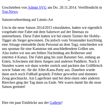
Geschrieben von
Admin SVG
am
Do. 20.11.2014
. Veröffentlicht in
Top-News
.
Saisonvorbereitung auf Lümix-Art
Um in die neue Saison 2014/2015 einzuläuten, hatten wir eigentlich
vorgehabt eine Fahrt mit dem Salzewer auf der Ilmenau zu
unternehmen. Diese Fahrt hatten wir bei einem Turnier der Hobby-
Tigger als Sieger gewonnen. Da jedoch vom Veranstalter kurzfristig
eine Absage eintrudelte (kein Personal an dem Tag), entschieden wir
uns spontan für eine Kanutour mit anschließendem Grillen um.
Also trafen wir uns am frühen Nachmittag am Reihersee und
enterten 4 Kanus. Die Fahrt ging bis zum Barumer See, entlang an
Enten, Schwänen mit ihren Jungen und anderen Paddlern. Nach 3
Stunden waren wir dann wieder zurück und packten das Grillfleisch
sowie Salate etc. für die After-Kanu-Party aus. Daneben wurde
dann auch noch Fußball gespielt, Frisbee geworfen und dummes
Zeug geschnackt. Am Lagerfeuer und bei dem einen oder anderen
Bierchen ging der Tag dann zu Ende. Wir waren damit für die neue
Saison gerüstet!
Hier ein paar Eindrücke aus der
Gallerie
!