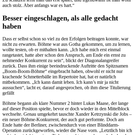
auch stolz. Aber anfangs war es hart.“
Besser eingeschlagen, als alle gedacht
haben
Dass er selbst schon so viel zu den Erfolgen beitragen konnte, war
nicht zu erwarten. Böhme war aus Gotha gekommen, um zu lernen,
wollte testen, ob er mithalten kann. „Ich habe mich erst einmal
rangetastet, hatte aber schon den Anspruch, am Ende ein ernst zu
nehmender Konkurrent zu sein“, blickt der Diagonalangreifer
zurück. Dass ihm einige beeindruckende Auftritte den Spitznamen
„Boom-Boom-Böhme“ eingebracht haben, obwohl er nicht nur
krachende Schmetterbälle im Repertoire hat, hat er natürlich
mitbekommen. „Ich kann damit leben. Ich kann’s mir ja nicht
aussuchen“, lacht er, darauf angesprochen, ob ihm diese Titulierung
gefällt
Böhme begann als klare Nummer 2 hinter Lukas Maase, der lange
auf dieser Position spielte, bevor er doch wieder in den Mittelblock
wechselte. Genau umgekehrt tauschte Xander Ketrzynski die Jobs –
ein neuer Böhme-Konkurrent, der auch gut performte. Doch am
Ende hatte der Berliner, zwischendurch von einer Blinddarm-
Operation zurückgeworfen, wieder die Nase vorn. „Letztlich bin ich