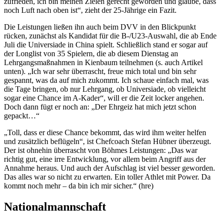
zufrieden, ich bin meinen Zielen gerecht geworden und glaube, dass
noch Luft nach oben ist“, zieht der 25-Jährige ein Fazit.
Die Leistungen ließen ihn auch beim DVV in den Blickpunkt
rücken, zunächst als Kandidat für die B-/U23-Auswahl, die ab Ende
Juli die Universiade in China spielt. Schließlich stand er sogar auf
der Longlist von 35 Spielern, die ab diesem Dienstag an
Lehrgangsmaßnahmen in Kienbaum teilnehmen (s. auch Artikel
unten). „Ich war sehr überrascht, freue mich total und bin sehr
gespannt, was da auf mich zukommt. Ich schaue einfach mal, was
die Tage bringen, ob nur Lehrgang, ob Universiade, ob vielleicht
sogar eine Chance im A-Kader“, will er die Zeit locker angehen.
Doch dann fügt er noch an: „Der Ehrgeiz hat mich jetzt schon
gepackt…“
„Toll, dass er diese Chance bekommt, das wird ihm weiter helfen
und zusätzlich beflügeln“, ist Chefcoach Stefan Hübner überzeugt.
Der ist ohnehin überrascht von Böhmes Leistungen: „Das war
richtig gut, eine irre Entwicklung, vor allem beim Angriff aus der
Annahme heraus. Und auch der Aufschlag ist viel besser geworden.
Das alles war so nicht zu erwarten. Ein toller Athlet mit Power. Da
kommt noch mehr – da bin ich mir sicher.“ (hre)
Nationalmannschaft