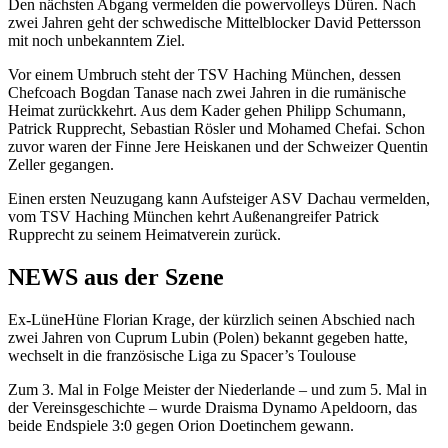
Den nächsten Abgang vermelden die powervolleys Düren. Nach
zwei Jahren geht der schwedische Mittelblocker David Pettersson
mit noch unbekanntem Ziel.
Vor einem Umbruch steht der TSV Haching München, dessen
Chefcoach Bogdan Tanase nach zwei Jahren in die rumänische
Heimat zurückkehrt. Aus dem Kader gehen Philipp Schumann,
Patrick Rupprecht, Sebastian Rösler und Mohamed Chefai. Schon
zuvor waren der Finne Jere Heiskanen und der Schweizer Quentin
Zeller gegangen.
Einen ersten Neuzugang kann Aufsteiger ASV Dachau vermelden,
vom TSV Haching München kehrt Außenangreifer Patrick
Rupprecht zu seinem Heimatverein zurück.
NEWS aus der Szene
Ex-LüneHüne Florian Krage, der kürzlich seinen Abschied nach
zwei Jahren von Cuprum Lubin (Polen) bekannt gegeben hatte,
wechselt in die französische Liga zu Spacer’s Toulouse
Zum 3. Mal in Folge Meister der Niederlande – und zum 5. Mal in
der Vereinsgeschichte – wurde Draisma Dynamo Apeldoorn, das
beide Endspiele 3:0 gegen Orion Doetinchem gewann.