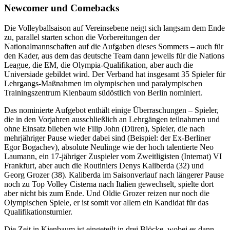
Newcomer und Comebacks
Die Volleyballsaison auf Vereinsebene neigt sich langsam dem Ende
zu, parallel starten schon die Vorbereitungen der
Nationalmannschaften auf die Aufgaben dieses Sommers – auch für
den Kader, aus dem das deutsche Team dann jeweils für die Nations
League, die EM, die Olympia-Qualifikation, aber auch die
Universiade gebildet wird. Der Verband hat insgesamt 35 Spieler für
Lehrgangs-Maßnahmen im olympischen und paralympischen
Trainingszentrum Kienbaum südöstlich von Berlin nominiert.
Das nominierte Aufgebot enthält einige Überraschungen – Spieler,
die in den Vorjahren ausschließlich an Lehrgängen teilnahmen und
ohne Einsatz blieben wie Filip John (Düren), Spieler, die nach
mehrjähriger Pause wieder dabei sind (Beispiel: der Ex-Berliner
Egor Bogachev), absolute Neulinge wie der hoch talentierte Neo
Laumann, ein 17-jähriger Zuspieler vom Zweitligisten (Internat) VI
Frankfurt, aber auch die Routiniers Denys Kaliberda (32) und
Georg Grozer (38). Kaliberda im Saisonverlauf nach längerer Pause
noch zu Top Volley Cisterna nach Italien gewechselt, spielte dort
aber nicht bis zum Ende. Und Oldie Grozer reizen nur noch die
Olympischen Spiele, er ist somit vor allem ein Kandidat für das
Qualifikationsturnier.
Die Zeit in Kienbaum ist eingeteilt in drei Blöcke, wobei es dann