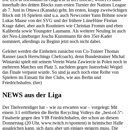
innerhalb des dritten Blocks zum ersten Turnier der Nations League
ab 7. Juni in Ottawa (Kanada) geht. Im ersten, knapp zweiwöchigen
Block mit 16 Spielern sind u.a. auch Newcomer Yann Böhme sowie
Lukas Maase von der SVG und der frühere LüneHüne Florian
Krage dabei, aber auch Routiniers wie Christian Fromm und eben
Kaliberda sowie Youngster Laumann. Als weiterer Neuling ist auch
der Neu-Lüneburger Joscha Kunstmann für den 35er-Kader
nominiert, allerdings zu Beginn jetzt noch nicht dabei.
Geleitet werden die Einheiten zunächst von Co-Trainer Thomas
Ranner (auch Herrschings Chefcoach), denn Bundestrainer Michal
Winiarski spielt mit seinem Verein Warta Zawiercie in Polen noch in
mehreren Matches um Platz 3, nachdem gegen Jastrzebski Wegiel
das Finale verpasst wurde. So sind ja auch noch eine Reihe von
Spielern im Einsatz für ihre Clubs, wie aus Berlin und
Friedrichshafen. (hre)
NEWS aus der Liga
Der Titelverteidiger hat – wie zu erwarten war – vorgelegt: Mit
einem 3:1 eröffneten die Berlin Recycling Volleys die „best-of-5“-
Finalserie gegen den VfB Friedrichshafen, der schon an diesem
Donnerstag (20 Uhr, www.twitch.tv/spontent) in heimischer Halle
ausgleichen kann, sich dazu aber um einiges steigern muss. Die