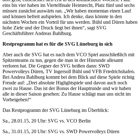
eins bis vier haben im Viertelfinale Heimrecht, Platz fünf und sechs
müssen zunächst auswärts ran. „Wir haben momentan einen Lauf
und können befreit aufspielen. Ich denke, dass könnte in den
nächsten Wochen ein Vorteil für uns werden. Bühl und Düren haben
hohe Ziele und der Druck liegt bei ihnen“, sagt SVG
Geschäftsführer Andreas Bahlburg.
Restprogramm hat es für die SVG Lüneburg in sich
Aber auch die SVG hat es nach dem VCO Spiel ausschließlich mit
Spitzenteams zu tun, gegen die man in der Hinrunde allesamt
verloren hat. Die Gegner der SVG heißen dann: SWD
Powervolleys Düren, TV Ingersoll Bühl und VFB Friedrichshafen.
Bei Andrea Bahlburg kommt bei dem Blick auf diese Spiele richtig
Freude auf: „Drei absolute Higlightspiele und davon auch noch
zwei zu Hause. Das ist der Bonus der Hauptrunde und wir haben
alle in dieser Saison gesehen: Zu Hause schlägt man uns nicht im
Vorbeigehen!“
Das Restprogramm der SVG Lüneburg im Überblick:
Sa., 28.01.15, 20 Uhr: SVG vs. VCO Berlin
Sa., 31.01.15, 20 Uhr: SVG vs. SWD Powervolleys Düren