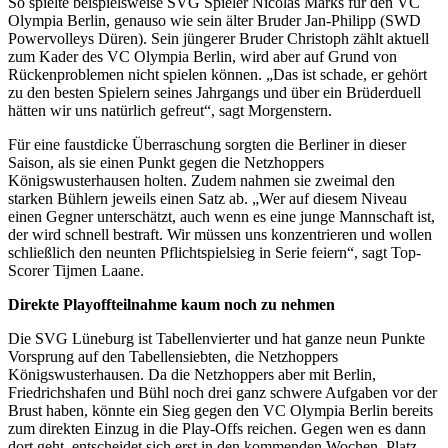
So spielte beispielsweise SVG Spieler Nicolas Marks für den VC
Olympia Berlin, genauso wie sein älter Bruder Jan-Philipp (SWD
Powervolleys Düren). Sein jüngerer Bruder Christoph zählt aktuell
zum Kader des VC Olympia Berlin, wird aber auf Grund von
Rückenproblemen nicht spielen können. „Das ist schade, er gehört
zu den besten Spielern seines Jahrgangs und über ein Brüderduell
hätten wir uns natürlich gefreut“, sagt Morgenstern.
Für eine faustdicke Überraschung sorgten die Berliner in dieser
Saison, als sie einen Punkt gegen die Netzhoppers
Königswusterhausen holten. Zudem nahmen sie zweimal den
starken Bühlern jeweils einen Satz ab. „Wer auf diesem Niveau
einen Gegner unterschätzt, auch wenn es eine junge Mannschaft ist,
der wird schnell bestraft. Wir müssen uns konzentrieren und wollen
schließlich den neunten Pflichtspielsieg in Serie feiern“, sagt Top-
Scorer Tijmen Laane.
Direkte Playoffteilnahme kaum noch zu nehmen
Die SVG Lüneburg ist Tabellenvierter und hat ganze neun Punkte
Vorsprung auf den Tabellensiebten, die Netzhoppers
Königswusterhausen. Da die Netzhoppers aber mit Berlin,
Friedrichshafen und Bühl noch drei ganz schwere Aufgaben vor der
Brust haben, könnte ein Sieg gegen den VC Olympia Berlin bereits
zum direkten Einzug in die Play-Offs reichen. Gegen wen es dann
dort geht, entscheidet sich erst in den kommenden Wochen. Platz