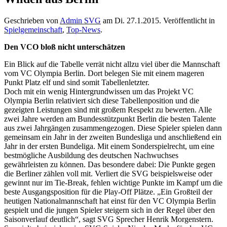
Geschrieben von
Admin SVG
am
Di. 27.1.2015
. Veröffentlicht in
Spielgemeinschaft
,
Top-News
.
Den VCO bloß nicht unterschätzen
Ein Blick auf die Tabelle verrät nicht allzu viel über die Mannschaft
vom VC Olympia Berlin. Dort belegen Sie mit einem mageren
Punkt Platz elf und sind somit Tabellenletzter.
Doch mit ein wenig Hintergrundwissen um das Projekt VC
Olympia Berlin relativiert sich diese Tabellenposition und die
gezeigten Leistungen sind mit großem Respekt zu bewerten. Alle
zwei Jahre werden am Bundesstützpunkt Berlin die besten Talente
aus zwei Jahrgängen zusammengezogen. Diese Spieler spielen dann
gemeinsam ein Jahr in der zweiten Bundesliga und anschließend ein
Jahr in der ersten Bundeliga. Mit einem Sonderspielrecht, um eine
bestmögliche Ausbildung des deutschen Nachwuchses
gewährleisten zu können. Das besondere dabei: Die Punkte gegen
die Berliner zählen voll mit. Verliert die SVG beispielsweise oder
gewinnt nur im Tie-Break, fehlen wichtige Punkte im Kampf um die
beste Ausgangsposition für die Play-Off Plätze. „Ein Großteil der
heutigen Nationalmannschaft hat einst für den VC Olympia Berlin
gespielt und die jungen Spieler steigern sich in der Regel über den
Saisonverlauf deutlich“, sagt SVG Sprecher Henrik Morgenstern.