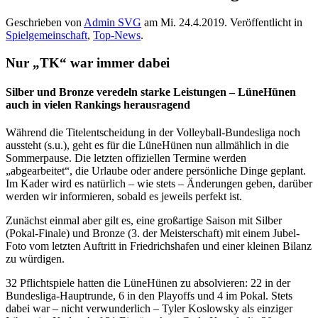
Geschrieben von
Admin SVG
am
Mi. 24.4.2019
. Veröffentlicht in
Spielgemeinschaft
,
Top-News
.
Nur „TK“ war immer dabei
Silber und Bronze veredeln starke Leistungen – LüneHünen
auch in vielen Rankings herausragend
Während die Titelentscheidung in der Volleyball-Bundesliga noch
aussteht (s.u.), geht es für die LüneHünen nun allmählich in die
Sommerpause. Die letzten offiziellen Termine werden
„abgearbeitet“, die Urlaube oder andere persönliche Dinge geplant.
Im Kader wird es natürlich – wie stets – Änderungen geben, darüber
werden wir informieren, sobald es jeweils perfekt ist.
Zunächst einmal aber gilt es, eine großartige Saison mit Silber
(Pokal-Finale) und Bronze (3. der Meisterschaft) mit einem Jubel-
Foto vom letzten Auftritt in Friedrichshafen und einer kleinen Bilanz
zu würdigen.
32 Pflichtspiele hatten die LüneHünen zu absolvieren: 22 in der
Bundesliga-Hauptrunde, 6 in den Playoffs und 4 im Pokal. Stets
dabei war – nicht verwunderlich – Tyler Koslowsky als einziger