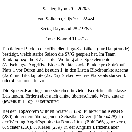
Sclater, Ryan 29 – 20/6/3
van Solkema, Gijs 30 – 22/4/4
Szeto, Raymond 28 -19/6/3
Thole, Konrad 11 -8/1/2
Ein tieferer Blick in die offiziellen Liga-Statistiken (nur Hauptrunde)
bestätigt, welch starke Saison die SVG gespielt hat. Im Team-
Ranking liegt die SVG in der Wertung aller Spielelemente
(Aufschlags-, Angriffs-, Block-Punkte sowie Punkte pro Satz) auf
Platz 1 vor Düren und ist auch 1. in den Listen Blockpunkte gesamt
(225) und Blockquote (22,1%). Sieben weitere Plätze als starker 3.
oder 4. kommen hinzu.
Die Spieler-Rankings unterstreichen in vielen Bereichen die klasse
Leistungen, fördern aber auch einige überraschende Werte zutage
(jeweils nur Top 10 betrachtet):
Bei den Topscorern wurden Sclater 8. (295 Punkte) und Kessel 9.
(286) hinter dem überragenden Sebastian Gevert (Düren/428). In
der Wertung Angriffspunkte ist Bruno Lima (Bühl/366) ganz vorn,
6. Sclater (250), 8. Kessel (239). In der Angriffs-Effizienz aber