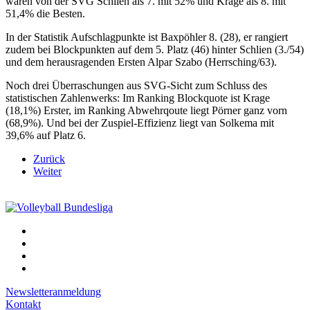
waren von der SVG Schlien als 7. mit 52% und Krage als 8. mit
51,4% die Besten.
In der Statistik Aufschlagpunkte ist Baxpöhler 8. (28), er rangiert
zudem bei Blockpunkten auf dem 5. Platz (46) hinter Schlien (3./54)
und dem herausragenden Ersten Alpar Szabo (Herrsching/63).
Noch drei Überraschungen aus SVG-Sicht zum Schluss des
statistischen Zahlenwerks: Im Ranking Blockquote ist Krage
(18,1%) Erster, im Ranking Abwehrqoute liegt Pörner ganz vorn
(68,9%). Und bei der Zuspiel-Effizienz liegt van Solkema mit
39,6% auf Platz 6.
Zurück
Weiter
Newsletteranmeldung
Kontakt