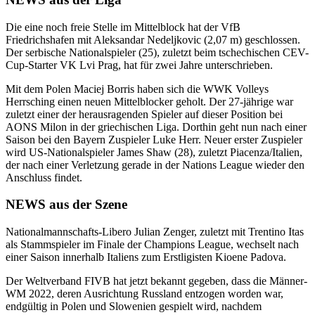
Die eine noch freie Stelle im Mittelblock hat der VfB
Friedrichshafen mit Aleksandar Nedeljkovic (2,07 m) geschlossen.
Der serbische Nationalspieler (25), zuletzt beim tschechischen CEV-
Cup-Starter VK Lvi Prag, hat für zwei Jahre unterschrieben.
Mit dem Polen Maciej Borris haben sich die WWK Volleys
Herrsching einen neuen Mittelblocker geholt. Der 27-jährige war
zuletzt einer der herausragenden Spieler auf dieser Position bei
AONS Milon in der griechischen Liga. Dorthin geht nun nach einer
Saison bei den Bayern Zuspieler Luke Herr. Neuer erster Zuspieler
wird US-Nationalspieler James Shaw (28), zuletzt Piacenza/Italien,
der nach einer Verletzung gerade in der Nations League wieder den
Anschluss findet.
NEWS aus der Szene
Nationalmannschafts-Libero Julian Zenger, zuletzt mit Trentino Itas
als Stammspieler im Finale der Champions League, wechselt nach
einer Saison innerhalb Italiens zum Erstligisten Kioene Padova.
Der Weltverband FIVB hat jetzt bekannt gegeben, dass die Männer-
WM 2022, deren Ausrichtung Russland entzogen worden war,
endgültig in Polen und Slowenien gespielt wird, nachdem