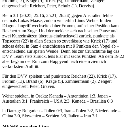
Fromm (12), Krage (9), Krick (6), Zimmermann, Zenger;
eingewechselt: Reichert, Peter, Schulz (1), Dervisaj.
Beim 3:1 (20:25, 25:16, 25:21, 26:24) gegen Australien fehlte
erstmals Lukas Maase, zudem weiterhin Linus Weber. In den
Diagonalangriff wechselte daher Fromm, auf seiner Position kam
Reichert zum Zuge. Und der meldete sich nach seiner Pause und
zwei Kurzeinsätzen überaus eindrucksvoll zurück, punktete als
Topscorer (22) in allen Sätzen so zuverlässig wie Krick (17) und
schoss dabei in Satz 4 entschlossen mit 9 Punkten den Vogel ab –
entscheidend zur späten Wende. Denn bis zur Crunchtime lag das
DVV-Team stets zurück, teils klar mit sechs Punkten. Ab dem 19:22
aber begann der Run zum Happyend nach einem ziemlich
verkorkstem Auftritt.
Für den DVV spielten und punkteten: Reichert (22), Krick (17),
Fromm (13), Brand (6), Krage (5), Zimmermann (2), Zenger;
eingewechselt: Peter, Graven.
Weiter spielten, in Osaka: Kanada – Argentinien 1:3, Japan –
Australien 3:1, Frankreich – USA 2:3, Kanada – Brasilien 0:3
in Danzig: Bulgarien – Italien 0:3, Iran – Polen 3:2, Niederlande –
China 3:0, Slowenien – Serbien 3:0, Italien – Iran 3:1
NEWS aus der Liga