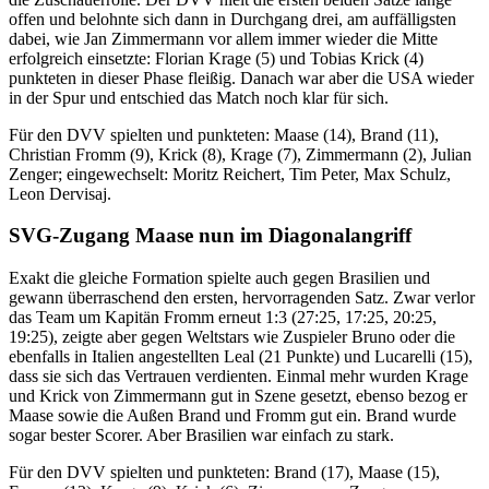
offen und belohnte sich dann in Durchgang drei, am auffälligsten
dabei, wie Jan Zimmermann vor allem immer wieder die Mitte
erfolgreich einsetzte: Florian Krage (5) und Tobias Krick (4)
punkteten in dieser Phase fleißig. Danach war aber die USA wieder
in der Spur und entschied das Match noch klar für sich.
Für den DVV spielten und punkteten: Maase (14), Brand (11),
Christian Fromm (9), Krick (8), Krage (7), Zimmermann (2), Julian
Zenger; eingewechselt: Moritz Reichert, Tim Peter, Max Schulz,
Leon Dervisaj.
SVG-Zugang Maase nun im Diagonalangriff
Exakt die gleiche Formation spielte auch gegen Brasilien und
gewann überraschend den ersten, hervorragenden Satz. Zwar verlor
das Team um Kapitän Fromm erneut 1:3 (27:25, 17:25, 20:25,
19:25), zeigte aber gegen Weltstars wie Zuspieler Bruno oder die
ebenfalls in Italien angestellten Leal (21 Punkte) und Lucarelli (15),
dass sie sich das Vertrauen verdienten. Einmal mehr wurden Krage
und Krick von Zimmermann gut in Szene gesetzt, ebenso bezog er
Maase sowie die Außen Brand und Fromm gut ein. Brand wurde
sogar bester Scorer. Aber Brasilien war einfach zu stark.
Für den DVV spielten und punkteten: Brand (17), Maase (15),