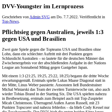
DVV-Youngster im Lernprozess
Geschrieben von
Admin SVG
am
Do. 7.7.2022
. Veröffentlicht in
Top-News
.
Pflichtsieg gegen Australien, jeweils 1:3
gegen USA und Brasilien
Zwei gute Spiele gegen die Topteams USA und Brasilien ohne
Lohn, dann ein schlechter Auftritt mit drei Punkten gegen
Schlusslicht Australien – so lautete für die deutschen Männer das
Zwischenergebnis vor der abschließenden Aufgabe in der Nations
League am Sonnabend Mittag gegen Gastgeber Japan.
Mit einem 1:3 (21:25, 19:25, 25:22, 18:25) begann die dritte Woche
erwartungsgemäß. Erstmals spielte Lukas Maase Diagonal statt in
der Mitte, Linus Weber pausierte. Ansonsten ließ Bundestrainer
Michal Winiarski das Team der zweiten Turnierwoche ran, also auch
wieder Tobias Brand in der Starting Six. Die USA spielten nahezu
in Bestbesetzung, erstmals zum Beispiel auch mit Top-Zuspieler
Micah Christenson. Überragend Außen Aaron Russell, mit 23
Punkten Topscorer und nahezu fehlerlos – da blieb Cody Kessel nur
die Zuschauerrolle. Der DVV hielt die ersten beiden Sätze lange