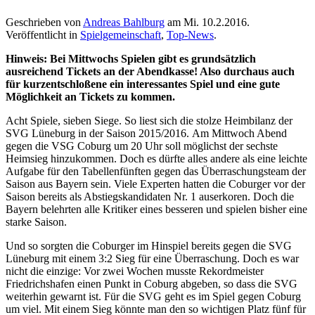
Geschrieben von
Andreas Bahlburg
am
Mi. 10.2.2016
.
Veröffentlicht in
Spielgemeinschaft
,
Top-News
.
Hinweis: Bei Mittwochs Spielen gibt es grundsätzlich
ausreichend Tickets an der Abendkasse! Also durchaus auch
für kurzentschloßene ein interessantes Spiel und eine gute
Möglichkeit an Tickets zu kommen.
Acht Spiele, sieben Siege. So liest sich die stolze Heimbilanz der
SVG Lüneburg in der Saison 2015/2016. Am Mittwoch Abend
gegen die VSG Coburg um 20 Uhr soll möglichst der sechste
Heimsieg hinzukommen. Doch es dürfte alles andere als eine leichte
Aufgabe für den Tabellenfünften gegen das Überraschungsteam der
Saison aus Bayern sein. Viele Experten hatten die Coburger vor der
Saison bereits als Abstiegskandidaten Nr. 1 auserkoren. Doch die
Bayern belehrten alle Kritiker eines besseren und spielen bisher eine
starke Saison.
Und so sorgten die Coburger im Hinspiel bereits gegen die SVG
Lüneburg mit einem 3:2 Sieg für eine Überraschung. Doch es war
nicht die einzige: Vor zwei Wochen musste Rekordmeister
Friedrichshafen einen Punkt in Coburg abgeben, so dass die SVG
weiterhin gewarnt ist. Für die SVG geht es im Spiel gegen Coburg
um viel. Mit einem Sieg könnte man den so wichtigen Platz fünf für