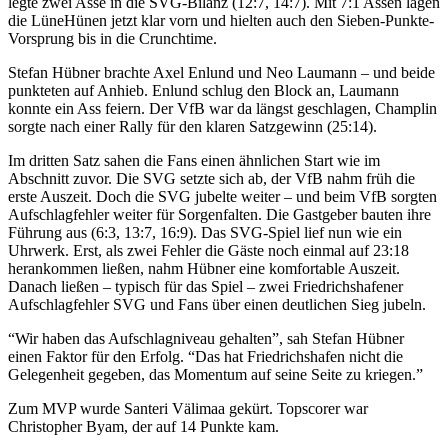
legte zwei Asse in die SVG-Bilanz (12:7, 14:7). Mit 7:1 Assen lagen
die LüneHünen jetzt klar vorn und hielten auch den Sieben-Punkte-
Vorsprung bis in die Crunchtime.
Stefan Hübner brachte Axel Enlund und Neo Laumann – und beide
punkteten auf Anhieb. Enlund schlug den Block an, Laumann
konnte ein Ass feiern. Der VfB war da längst geschlagen, Champlin
sorgte nach einer Rally für den klaren Satzgewinn (25:14).
Im dritten Satz sahen die Fans einen ähnlichen Start wie im
Abschnitt zuvor. Die SVG setzte sich ab, der VfB nahm früh die
erste Auszeit. Doch die SVG jubelte weiter – und beim VfB sorgten
Aufschlagfehler weiter für Sorgenfalten. Die Gastgeber bauten ihre
Führung aus (6:3, 13:7, 16:9). Das SVG-Spiel lief nun wie ein
Uhrwerk. Erst, als zwei Fehler die Gäste noch einmal auf 23:18
herankommen ließen, nahm Hübner eine komfortable Auszeit.
Danach ließen – typisch für das Spiel – zwei Friedrichshafener
Aufschlagfehler SVG und Fans über einen deutlichen Sieg jubeln.
“Wir haben das Aufschlagniveau gehalten”, sah Stefan Hübner
einen Faktor für den Erfolg. “Das hat Friedrichshafen nicht die
Gelegenheit gegeben, das Momentum auf seine Seite zu kriegen.”
Zum MVP wurde Santeri Välimaa gekürt. Topscorer war
Christopher Byam, der auf 14 Punkte kam.