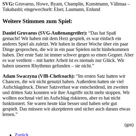
SVG:
Gruvaeus, Howe, Byam, Champlin, Kunstmann, Välimaa –
Takahashi; eingewechselt: Elser, Laumann, Enlund
Weitere Stimmen zum Spiel:
Daniel Gruvaeus (SVG-Außenangreifer):
“Das hat Spaß
gemacht! Wir haben mit dem Herz gespielt, es war einfach ein
anderes Spiel als zuletzt. Wir haben in dieser Woche über ein paar
Dinge gesprochen, die wir in ein paar Spielen nicht hinbekommen
haben. Der erste Satz ist immer schwer gegen so einen Gegner. Aber
es war verdient – mit harter Arbeit ist es niemals nur Glück. Wir
haben unseren Rhythmus gefunden – sie nicht.”
Adam Swaczyna (VfB-Chefcoach):
“Im ersten Satz hatten wir
Chancen, die wir nicht genutzt haben. Außerdem hatten sie viel
Aufschlagdruck. Dieser Satzverlust war entscheidend, im zweiten
und dritten Satz konnten wir ihre Angriffe nicht mehr stoppen. Wir
wollten nochmal viel im Aufschlag riskieren, aber es hat nicht
funktioniert. Sie waren heute klar besser und haben sehr gut
gespielt. Das müssen wir akzeptieren und sicher auch daraus etwas
lernen.”
(gm)
Zurück