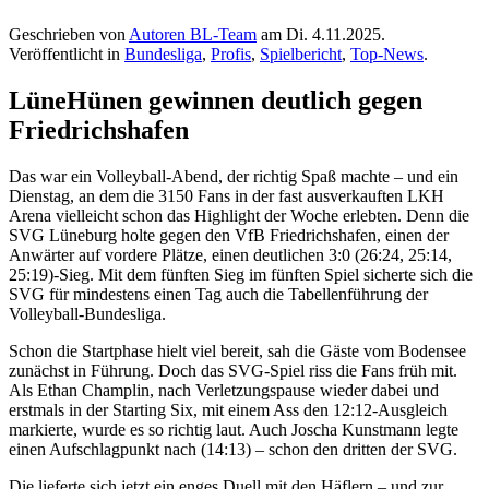
Geschrieben von
Autoren BL-Team
am
Di. 4.11.2025
.
Veröffentlicht in
Bundesliga
,
Profis
,
Spielbericht
,
Top-News
.
LüneHünen gewinnen deutlich gegen
Friedrichshafen
Das war ein Volleyball-Abend, der richtig Spaß machte – und ein
Dienstag, an dem die 3150 Fans in der fast ausverkauften LKH
Arena vielleicht schon das Highlight der Woche erlebten. Denn die
SVG Lüneburg holte gegen den VfB Friedrichshafen, einen der
Anwärter auf vordere Plätze, einen deutlichen 3:0 (26:24, 25:14,
25:19)-Sieg. Mit dem fünften Sieg im fünften Spiel sicherte sich die
SVG für mindestens einen Tag auch die Tabellenführung der
Volleyball-Bundesliga.
Schon die Startphase hielt viel bereit, sah die Gäste vom Bodensee
zunächst in Führung. Doch das SVG-Spiel riss die Fans früh mit.
Als Ethan Champlin, nach Verletzungspause wieder dabei und
erstmals in der Starting Six, mit einem Ass den 12:12-Ausgleich
markierte, wurde es so richtig laut. Auch Joscha Kunstmann legte
einen Aufschlagpunkt nach (14:13) – schon den dritten der SVG.
Die lieferte sich jetzt ein enges Duell mit den Häflern – und zur